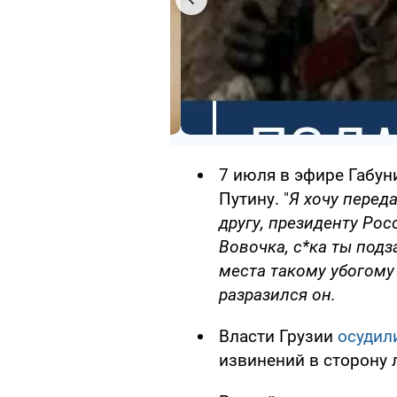
7 июля в эфире Габу
Путину. "
Я хочу перед
другу, президенту Ро
Вовочка, с*ка ты подз
места такому убогому 
разразился он.
Власти Грузии
осудил
извинений в сторону 