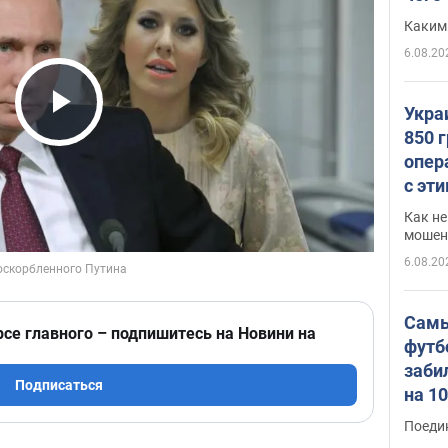
Каким
6.08.20
Укра
Play Video
850 
опер
с эт
Как не
мошен
6.08.20
Самы
рсе главного – подпишитесь на Новини на
футб
заби
Подписаться
на 1
Виде
Поеди