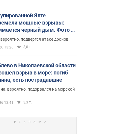
купированной Ялте
ремели мощные взрывы:
имается черный дым. Фото и
о
 вероятно, подвергся атаке дронов
3,0 т.
26 13:26
блево в Николаевской области
зошел взрыв в море: погиб
ина, есть пострадавшие
на, вероятно, подорвался на морской
3,3 т.
26 12:41