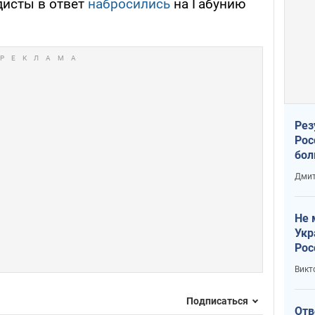
дисты в ответ
набросились
на Габунию
Рез
Рос
бол
Дмит
Не 
Укр
Рос
Викт
Подписаться
Отв