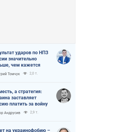
ультат ударов по НПЗ
сии значительно
ьше, чем кажется
2,0 т.
рий Томчук
месть, а стратегия:
аина заставляет
сию платить за войну
2,9 т.
ор Андрусив
ет на украинофобию –