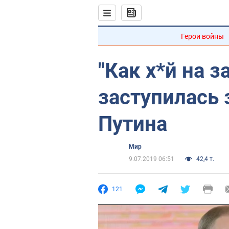
Герои войны
"Как х*й на з
заступилась 
Путина
Мир
9.07.2019 06:51
42,4 т.
121