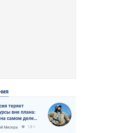
ения
сия теряет
урсы вне плана:
 на самом деле
тует темп войны
1,8 т.
ей Мисюра