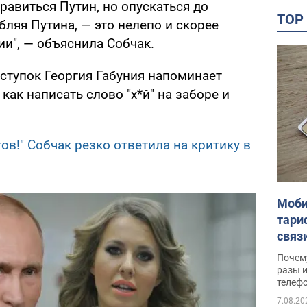
равиться Путин, но опускаться до
TO
бляя Путина, — это нелепо и скорее
и", — объяснила Собчак.
ступок Георгия Габуния напоминает
как написать слово "х*й" на заборе и
ов!" Собчак резко ответила на критику в
Моби
тари
связ
жало
Почем
разы и
телеф
7.08.20