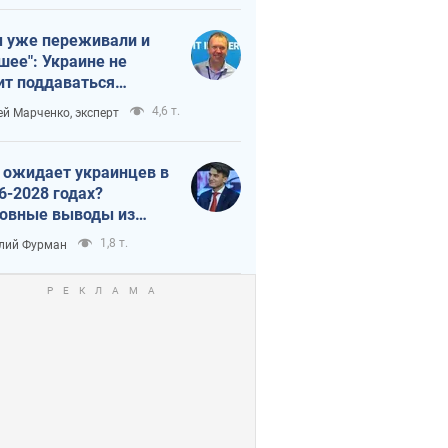
 уже переживали и
шее": Украине не
ит поддаваться
аянию из-за
4,6 т.
ей Марченко, эксперт
етного террора
 ожидает украинцев в
6-2028 годах?
овные выводы из
ых прогнозов от НБУ
1,8 т.
лий Фурман