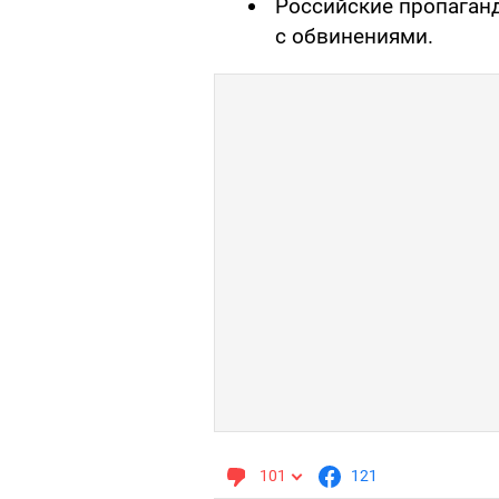
Российские пропаган
с обвинениями.
101
121