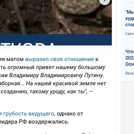
"Мы
худ
сто
отч
Серг
рак
Что
202
ния матом
выразил свое отношение
к
Осн
ать огромный привет нашему большому
нов
Васи
ссии Владимиру Владимировичу Путину.
аборная... На нашей красивой земле нет
созданию, такому уроду, как ты",
–
и грубость ведущего
, однако от
лидера РФ воздержались.