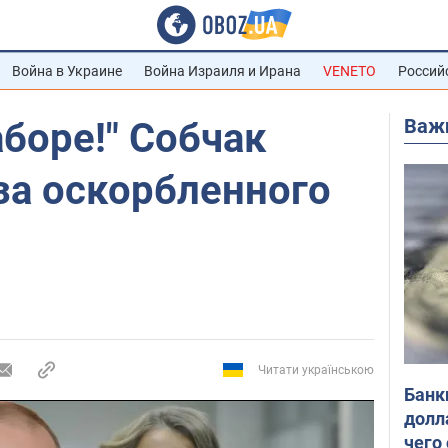
Война в Украине
Война Израиля и Ирана
VENETO
Россий
Важ
аборе!" Собчак
за оскорбленного
Читати українською
Банк
долл
чего