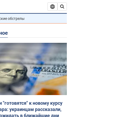
ские обстрелы
ное
и "готовятся" к новому курсу
ара: украинцам рассказали,
 ожидать в ближайшие дни