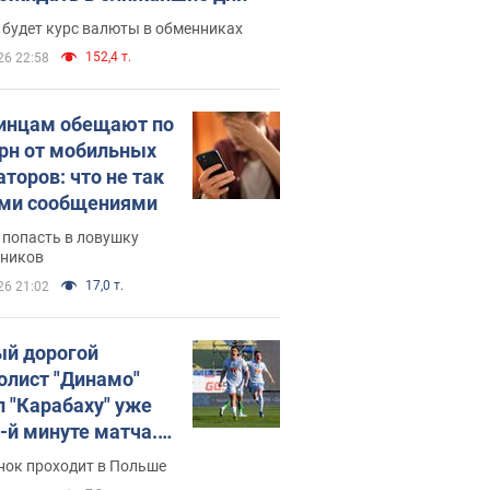
 будет курс валюты в обменниках
152,4 т.
26 22:58
инцам обещают по
грн от мобильных
аторов: что не так
ими сообщениями
 попасть в ловушку
ников
17,0 т.
26 21:02
й дорогой
олист "Динамо"
л "Карабаху" уже
0-й минуте матча.
о
нок проходит в Польше