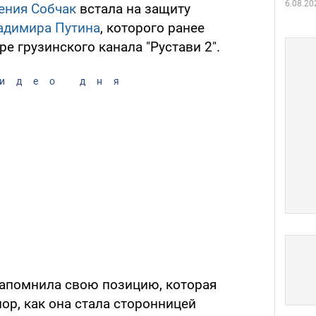
6.08.20
ения Собчак
встала на защиту
адимира Путина
, которого ранее
е грузинского канала "Рустави 2".
идео дня
 напомнила свою позицию, которая
пор, как она стала сторонницей