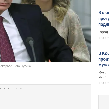
В ок
прог
подн
виде
Город,
7.08.20
В Ко
прои
мужч
Мужчи
мине
7.08.20