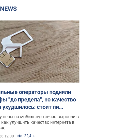
P NEWS
льные операторы подняли
фы "до предела", но качество
и ухудшилось: стоит ли
ваться на цены
у цены на мобильную связь выросли в
 как улучшить качество интернета в
оне
22,4 т.
26 12:00