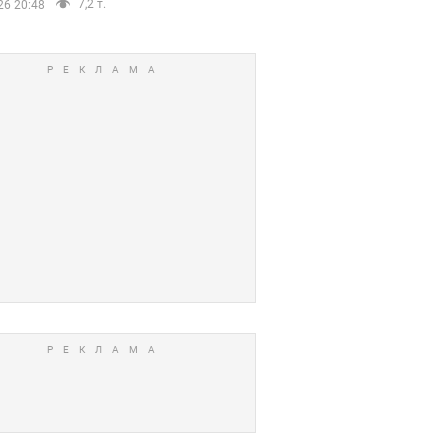
7,2 т.
26 20:48