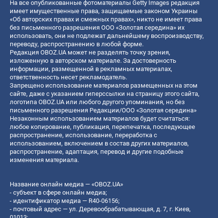
На все опубликованные фотоматериалы Getty Images редакция
имеет имущественные права, защищаемые законом Украины
«Об авторских правах и смежных правах», никто не имеет права
без письменного разрешения ООО «Золотая середина» их
использовать, они не подлежат дальнейшему воспроизводству,
переводу, распространению в любой форме.
Редакция OBOZ.UA может не разделять точку зрения,
изложенную в авторском материале. За достоверность
информации, размещенной в рекламных материалах,
ответственность несет рекламодатель.
Запрещено использование материалов размещенных на этом
сайте, даже с указанием гиперссылки на страницу этого сайта,
логотипа OBOZ.UA или любого другого упоминания, но без
письменного разрешения Редакции/ООО «Золотая середина»
Незаконным использованием материалов будет считаться:
любое копирование, публикация, перепечатка, последующее
распространение, использование, переработка с
использованием, включением в состав других материалов,
распространение, адаптация, перевод и другие подобные
изменения материала.
Название онлайн медиа — «OBOZ.UA»
- субъект в сфере онлайн медиа;
- идентификатор медиа — R40-06156;
- почтовый адрес — ул. Деревообрабатывающая, д. 7, г. Киев,
01013;