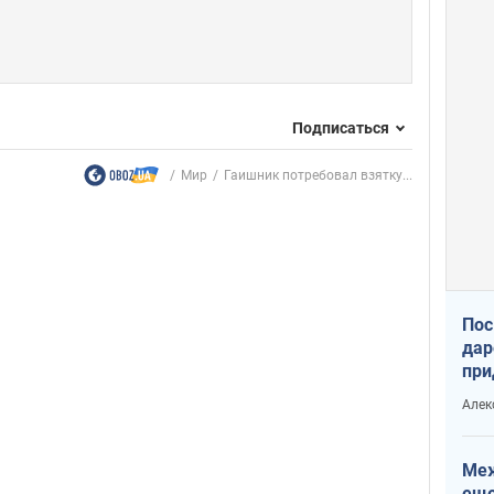
Подписаться
Мир
Гаишник потребовал взятку...
Пос
дар
при
Укр
Алек
Меж
еще