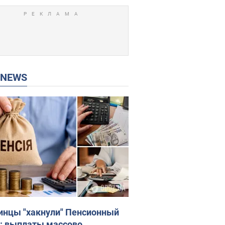
P NEWS
инцы "хакнули" Пенсионный
: выплаты массово