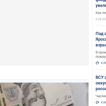
увел
не х
Как п
6.08.20
Под 
Ярос
взры
В пром
пожар
6.0
ВСУ 
окку
росс
Числе
6.0