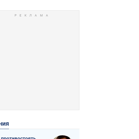
ения
 противостоять