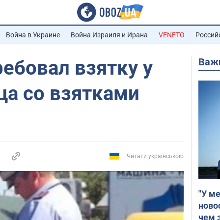
Война в Украине
Война Израиля и Ирана
VENETO
Россий
Важ
ебовал взятку у
ца со взятками
Читати українською
"У м
ново
чем 