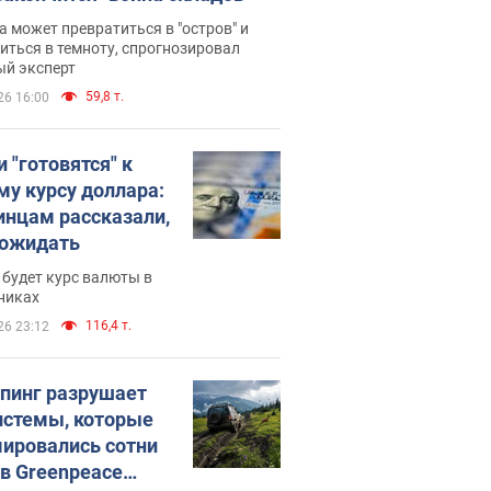
 может превратиться в "остров" и
иться в темноту, спрогнозировал
ый эксперт
59,8 т.
26 16:00
 "готовятся" к
му курсу доллара:
инцам рассказали,
 ожидать
будет курс валюты в
никах
116,4 т.
26 23:12
пинг разрушает
истемы, которые
ировались сотни
 в Greenpeace