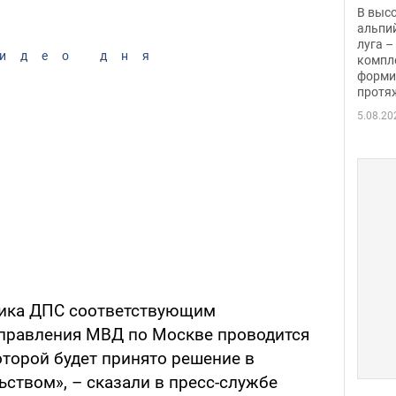
заби
В выс
альпи
луга –
идео дня
компл
форми
протяж
5.08.20
ника ДПС соответствующим
управления МВД по Москве проводится
оторой будет принято решение в
ьством», – сказали в пресс-службе