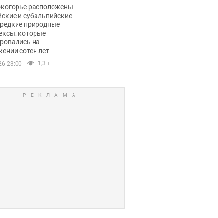
ли тревогу
окогорье расположены
йские и субальпийские
 редкие природные
ексы, которые
ровались на
ении сотен лет
1,3 т.
26 23:00