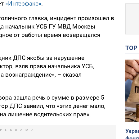
ет
«Интерфакс»
.
толичного главка, инцидент произошел в
да начальник УСБ ГУ МВД Москвы
дное от работы время возвращался
TO
дник ДПС якобы за нарушение
тор, взяв права начальника УСБ,
а вознаграждение», – сказал
овора зашла речь о сумме в размере 5
ор ДПС заявил, что «этих денег мало,
на лишение водительских прав».
Укра
фонд