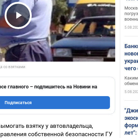
Москва
погруз
военн
Play Video
5.08.20
Банки
ново
укра
чего
Каким 
обмен
рсе главного – подпишитесь на Новини на
5.08.20
Подписаться
"Джи
экос
форм
ымогать взятку у автовладельца,
лет":
правления собственной безопасности ГУ