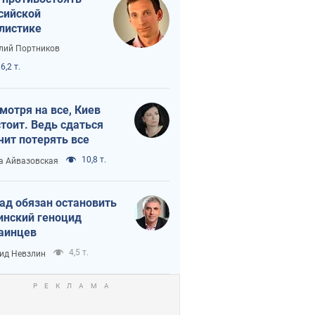
сийской
листике
лий Портников
6,2 т.
мотря на все, Киев
тоит. Ведь сдаться
чит потерять все
10,8 т.
а Айвазовская
ад обязан остановить
инский геноцид
аинцев
4,5 т.
ид Невзлин