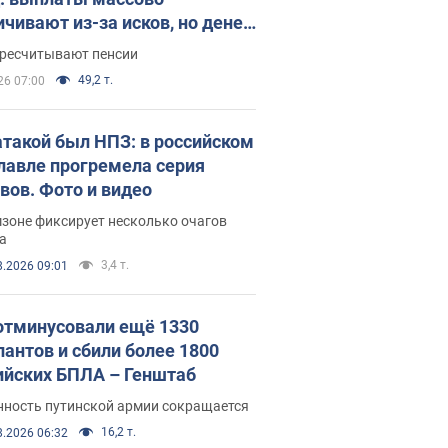
ичивают из-за исков, но денег
ватает
ересчитывают пенсии
49,2 т.
26 07:00
атакой был НПЗ: в российском
лавле прогремела серия
вов. Фото и видео
зоне фиксирует несколько очагов
а
3,4 т.
8.2026 09:01
отминусовали ещё 1330
пантов и сбили более 1800
ийских БПЛА – Генштаб
нность путинской армии сокращается
16,2 т.
8.2026 06:32