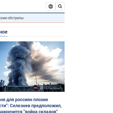
ские обстрелы
ное
еня для россиян плохие
сти": Селезнев предположил,
закончится "война складов"