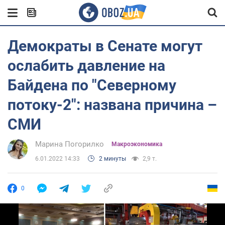
Демократы в Сенате могут
ослабить давление на
Байдена по "Северному
потоку-2": названа причина –
СМИ
Марина Погорилко
Mакроэкономика
6.01.2022 14:33
2 минуты
2,9 т.
0