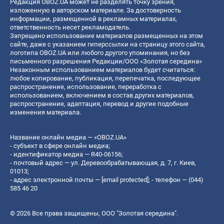
Редакция OBOZ.UA может не разделять точку зрения,
изложенную в авторском материале. За достоверность
информации, размещенной в рекламных материалах,
ответственность несет рекламодатель.
Запрещено использование материалов размещенных на этом
сайте, даже с указанием гиперссылки на страницу этого сайта,
логотипа OBOZ.UA или любого другого упоминания, но без
письменного разрешения Редакции/ООО «Золотая середина»
Незаконным использованием материалов будет считаться:
любое копирование, публикация, перепечатка, последующее
распространение, использование, переработка с
использованием, включением в состав других материалов,
распространение, адаптация, перевод и другие подобные
изменения материала.
Название онлайн медиа — «OBOZ.UA»
- субъект в сфере онлайн медиа;
- идентификатор медиа — R40-06156;
- почтовый адрес — ул. Деревообрабатывающая, д. 7, г. Киев,
01013;
- адрес электронной почты —
[email protected]
; - телефон — (044)
585 46 20
© 2026 Все права защищены, ООО "Золотая середина".