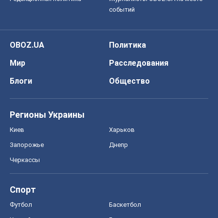
Регионы Украины
Киев
Харьков
Запорожье
Днепр
Черкассы
Спорт
Футбол
Баскетбол
Хоккей
Бокс
Формула-1
Моя школа
ГДЗ
Учебники
Онлайн уроки
ДПА
ЗНО
НМТ