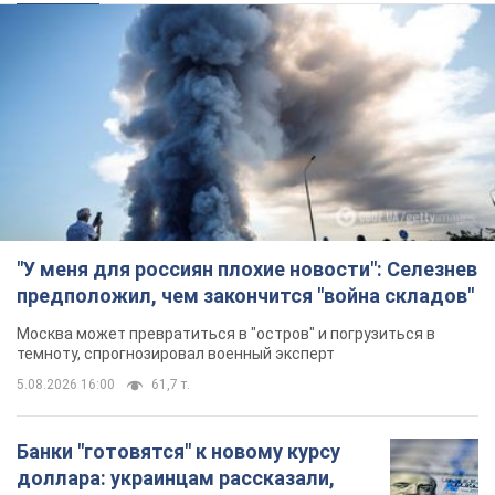
"У меня для россиян плохие новости": Селезнев
предположил, чем закончится "война складов"
Москва может превратиться в "остров" и погрузиться в
темноту, спрогнозировал военный эксперт
5.08.2026 16:00
61,7 т.
Банки "готовятся" к новому курсу
доллара: украинцам рассказали,
чего ожидать
Каким будет курс валюты в обменниках
5.08.2026 23:12
122,4 т.
"Джипинг разрушает экосистемы,
которые формировались сотни
лет": в Greenpeace забили тревогу