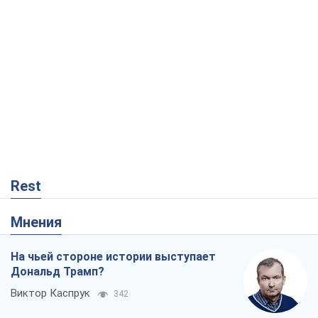
Rest
Мнения
На чьей стороне истории выступает
Дональд Трамп?
Виктор Каспрук
342
Как противостоять российской
баллистике
Виталий Портников
18,0 т.
От Wildberries к ВТБ: как один удар
может запустить цепную реакцию в
России