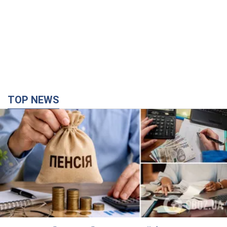
Украинцы "хакнули" Пенсионный фонд:
выплаты массово увеличивают из-за исков, но
денег не хватает
Как пересчитывают пенсии
5 годин тому
102,0 т.
ВАКС избрал меру пресечения экс-послу