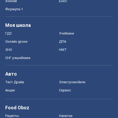
СНГ решебники
Авто
Тест Драйв
Электромобили
Акции
Сервис
Food Oboz
Рецепты
Напитки
Диеты
Экономика
Рынки и компании
Mакроэкономика
MedOboz