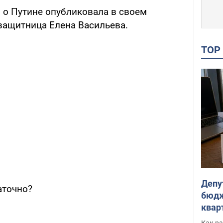
 о Путине опубликовала в своем
защитница Елена Васильева.
TO
Депу
таточно?
бюдж
кварт
парл
Как ра