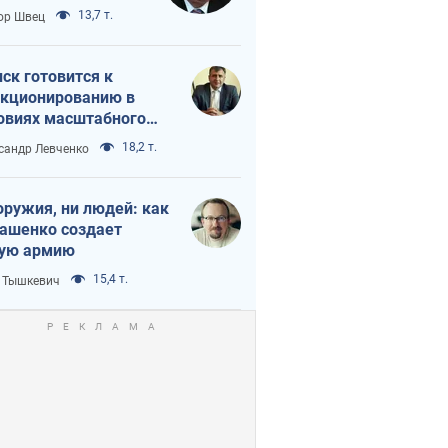
 тайный план
13,7 т.
ор Швец
мпа и Путина?
ск готовится к
кционированию в
овиях масштабного
нного кризиса
18,2 т.
сандр Левченко
оружия, ни людей: как
ашенко создает
ую армию
15,4 т.
 Тышкевич