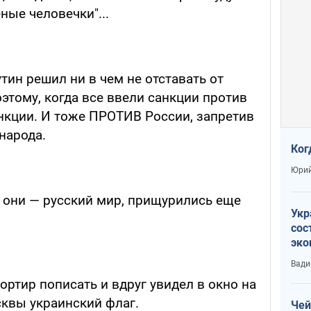
ые человечки"...
ин решил ни в чем не отставать от
этому, когда все ввели санкции против
анкции. И тоже ПРОТИВ России, запретив
народа.
Ког
Юрий
то они — русский мир, прищурились еще
Укр
сос
эко
Ест
Вади
тун
ортир пописать и вдруг увидел в окно на
квы украинский флаг.
Чей