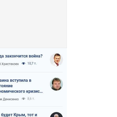
да закончится война?
10,7 т.
 Христензен
аина вступила в
тояние
номического кризиса.
ь ли свет в конце
8,6 т.
м Денисенко
неля?
 будет Крым, тот и