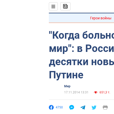
Герои войны
"Когда больн
мир": в Росс
десятки новы
Путине
Мир
17.11.2014 13:31
651,3 т.
4750