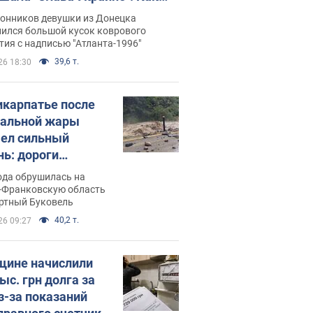
илась судьба Подкопаевой,
лонников девушки из Донецка
рая 30 лет назад завоевала
нился большой кусок коврового
ия с надписью "Атланта-1996"
ото" Олимпиады
39,6 т.
26 18:30
икарпатье после
альной жары
ел сильный
нь: дороги
ратились в реки.
ода обрушилась на
о
-Франковскую область
ортный Буковель
40,2 т.
26 09:27
ине начислили
ыс. грн долга за
из-за показаний