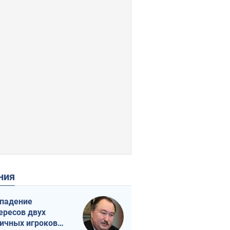
ения
падение
ересов двух
ичных игроков