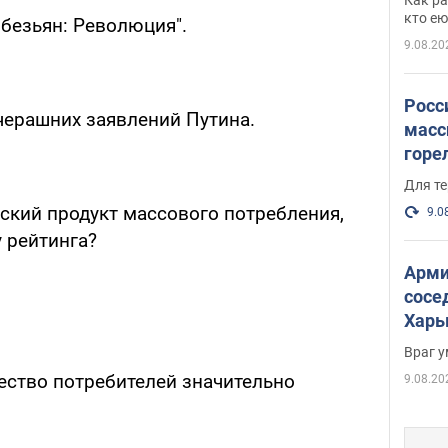
и гд
кто ею
безьян: Революция".
9.08.20
Росс
черашних заявлений Путина.
масс
горе
есть
Для те
ский продукт массового потребления,
9.0
 рейтинга?
Арми
сосе
Харь
пост
Враг 
ество потребителей значительно
9.08.20