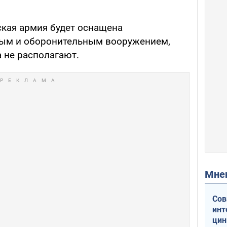
ская армия будет оснащена
ым и оборонительным вооружением,
 не располагают.
Мн
Сов
инт
цин