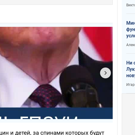
или
Викт
Тра
Мин
фун
усл
вое
Алек
Ни 
Лук
нов
Игар
щин и детей, за спинами которых будут