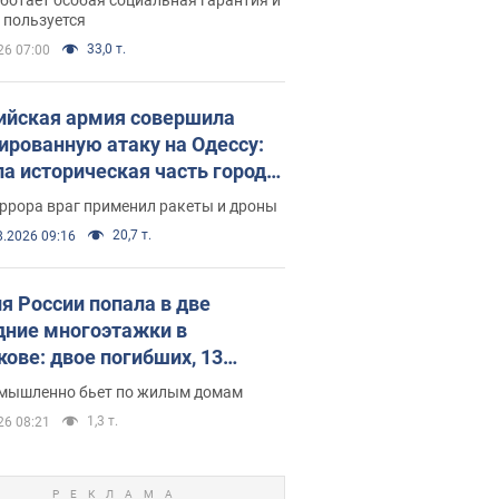
е поселился
 пользуется
33,0 т.
26 07:00
ийская армия совершила
ированную атаку на Одессу:
ла историческая часть города,
 пострадавшие. Фото и видео
ррора враг применил ракеты и дроны
20,7 т.
8.2026 09:16
я России попала в две
дние многоэтажки в
кове: двое погибших, 13
радавших
умышленно бьет по жилым домам
1,3 т.
26 08:21