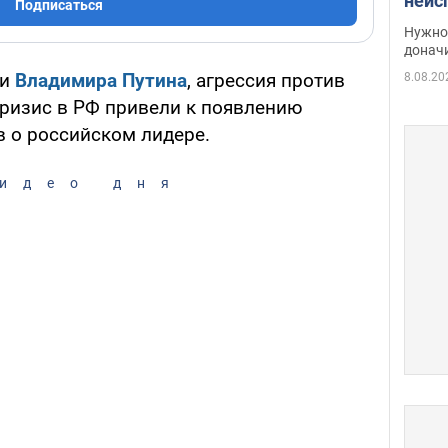
неис
Подписаться
судь
Нужно 
неож
донач
ии
Владимира Путина
, агрессия против
8.08.20
ризис в РФ привели к появлению
 о российском лидере.
идео дня