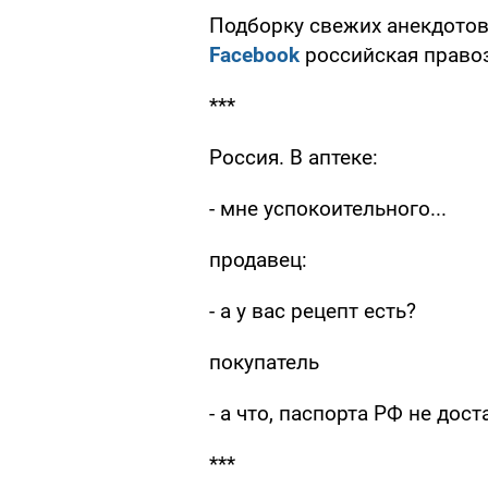
Подборку свежих анекдотов
Facebook
российская право
***
Россия. В аптеке:
- мне успокоительного...
продавец:
- а у вас рецепт есть?
покупатель
- а что, паспорта РФ не дос
***