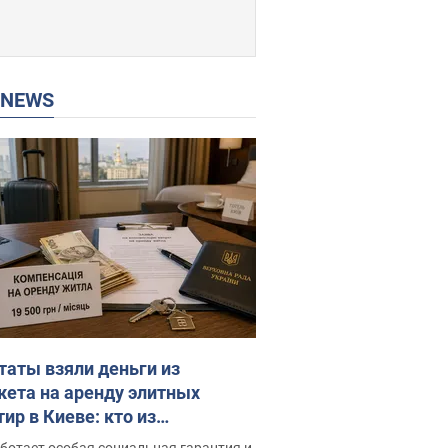
P NEWS
таты взяли деньги из
ета на аренду элитных
ир в Киеве: кто из
аментариев просил средства
ботает особая социальная гарантия и