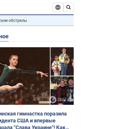
ские обстрелы
ное
инская гимнастка поразила
идента США и впервые
шала "Слава Украине"! Как