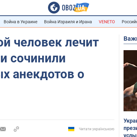
Война в Украине
Война Израиля и Ирана
VENETO
Россий
Важ
ой человек лечит
ии сочинили
х анекдотов о
Укра
през
Читати українською
услы