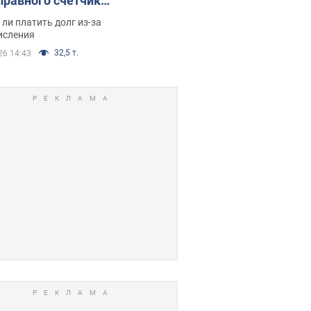
правного счетчика:
я вынес
ли платить долг из-за
иданное решение
исления
32,5 т.
26 14:43