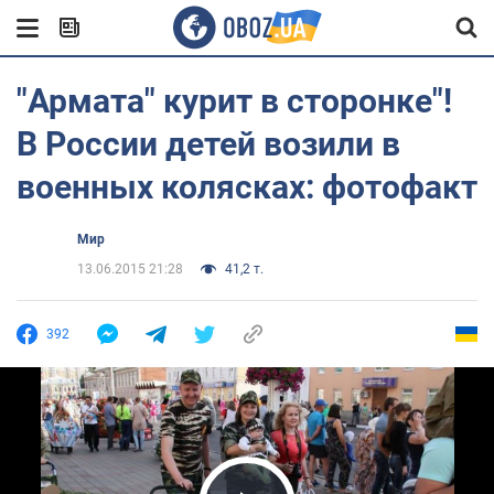
"Армата" курит в сторонке"!
В России детей возили в
военных колясках: фотофакт
Мир
13.06.2015 21:28
41,2 т.
392