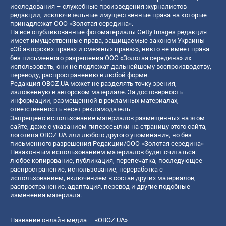
исследования – служебные произведения журналистов
редакции, исключительные имущественные права на которые
принадлежат ООО «Золотая середина».
На все опубликованные фотоматериалы Getty Images редакция
имеет имущественные права, защищаемые законом Украины
«Об авторских правах и смежных правах», никто не имеет права
без письменного разрешения ООО «Золотая середина» их
использовать, они не подлежат дальнейшему воспроизводству,
переводу, распространению в любой форме.
Редакция OBOZ.UA может не разделять точку зрения,
изложенную в авторском материале. За достоверность
информации, размещенной в рекламных материалах,
ответственность несет рекламодатель.
Запрещено использование материалов размещенных на этом
сайте, даже с указанием гиперссылки на страницу этого сайта,
логотипа OBOZ.UA или любого другого упоминания, но без
письменного разрешения Редакции/ООО «Золотая середина»
Незаконным использованием материалов будет считаться:
любое копирование, публикация, перепечатка, последующее
распространение, использование, переработка с
использованием, включением в состав других материалов,
распространение, адаптация, перевод и другие подобные
изменения материала.
Название онлайн медиа — «OBOZ.UA»