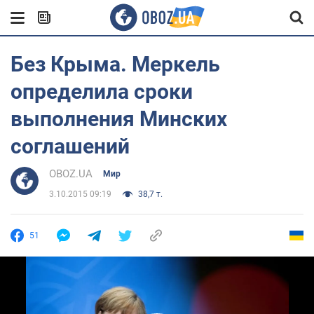
Без Крыма. Меркель
определила сроки
выполнения Минских
соглашений
OBOZ.UA
Мир
3.10.2015 09:19
38,7 т.
51