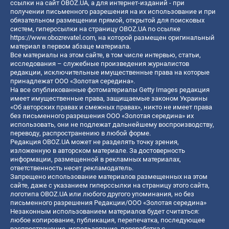
ссылки на сайт OBOZ.UA, а для интернет-изданий - при
получении письменного разрешения на их использование и при
обязательном размещении прямой, открытой для поисковых
систем, гиперссылки на страницу OBOZ.UA по ссылке
https://www.obozrevatel.com
, на которой размещен оригинальный
материал в первом абзаце материала.
Все материалы на этом сайте, в том числе интервью, статьи,
исследования – служебные произведения журналистов
редакции, исключительные имущественные права на которые
принадлежат ООО «Золотая середина».
На все опубликованные фотоматериалы Getty Images редакция
имеет имущественные права, защищаемые законом Украины
«Об авторских правах и смежных правах», никто не имеет права
без письменного разрешения ООО «Золотая середина» их
использовать, они не подлежат дальнейшему воспроизводству,
переводу, распространению в любой форме.
Редакция OBOZ.UA может не разделять точку зрения,
изложенную в авторском материале. За достоверность
информации, размещенной в рекламных материалах,
ответственность несет рекламодатель.
Запрещено использование материалов размещенных на этом
сайте, даже с указанием гиперссылки на страницу этого сайта,
логотипа OBOZ.UA или любого другого упоминания, но без
письменного разрешения Редакции/ООО «Золотая середина»
Незаконным использованием материалов будет считаться:
любое копирование, публикация, перепечатка, последующее
распространение, использование, переработка с