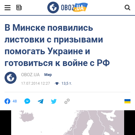
В Минске появились
листовки с призывами
помогать Украине и
готовиться к войне с РФ
OBOZ.UA
Мир
17.07.2014 12:27
13,5 т.
48