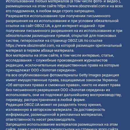
Использование любых материалов (в том числе фото- и видео-),
размещенных на этом сайте
https://www.obozrevatel.com
и на всех
его поддоменах, в любом виде строго запрещено.
Разрешается использование при получении письменного
разрешения на их использование и при условии обязательной
ссылки на сайт OBOZ.UA, а для интернет-изданий - при
получении письменного разрешения на их использование и при
обязательном размещении прямой, открытой для поисковых
систем, гиперссылки на страницу OBOZ.UA по ссылке
https://www.obozrevatel.com
, на которой размещен оригинальный
материал в первом абзаце материала.
Все материалы на этом сайте, в том числе интервью, статьи,
исследования – служебные произведения журналистов
редакции, исключительные имущественные права на которые
принадлежат ООО «Золотая середина».
На все опубликованные фотоматериалы Getty Images редакция
имеет имущественные права, защищаемые законом Украины
«Об авторских правах и смежных правах», никто не имеет права
без письменного разрешения ООО «Золотая середина» их
использовать, они не подлежат дальнейшему воспроизводству,
переводу, распространению в любой форме.
Редакция OBOZ.UA может не разделять точку зрения,
изложенную в авторском материале. За достоверность
информации, размещенной в рекламных материалах,
ответственность несет рекламодатель.
Запрещено использование материалов размещенных на этом
сайте, даже с указанием гиперссылки на страницу этого сайта,