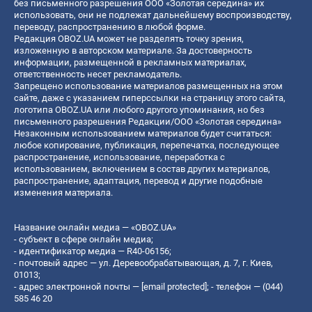
без письменного разрешения ООО «Золотая середина» их
использовать, они не подлежат дальнейшему воспроизводству,
переводу, распространению в любой форме.
Редакция OBOZ.UA может не разделять точку зрения,
изложенную в авторском материале. За достоверность
информации, размещенной в рекламных материалах,
ответственность несет рекламодатель.
Запрещено использование материалов размещенных на этом
сайте, даже с указанием гиперссылки на страницу этого сайта,
логотипа OBOZ.UA или любого другого упоминания, но без
письменного разрешения Редакции/ООО «Золотая середина»
Незаконным использованием материалов будет считаться:
любое копирование, публикация, перепечатка, последующее
распространение, использование, переработка с
использованием, включением в состав других материалов,
распространение, адаптация, перевод и другие подобные
изменения материала.
Название онлайн медиа — «OBOZ.UA»
- субъект в сфере онлайн медиа;
- идентификатор медиа — R40-06156;
- почтовый адрес — ул. Деревообрабатывающая, д. 7, г. Киев,
01013;
- адрес электронной почты —
[email protected]
; - телефон — (044)
585 46 20