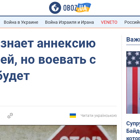
Война в Украине
Война Израиля и Ирана
VENETO
Россий
Важ
изнает аннексию
й, но воевать с
будет
Читати українською
Супр
Байд
кото