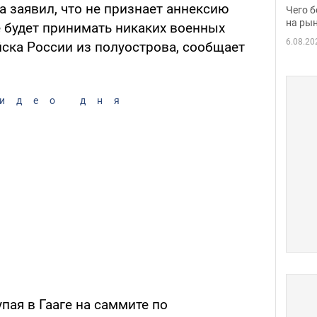
вака
 заявил, что не признает аннексию
Чего б
на рын
е будет принимать никаких военных
6.08.20
йска России из полуострова, сообщает
идео дня
пая в Гааге на саммите по