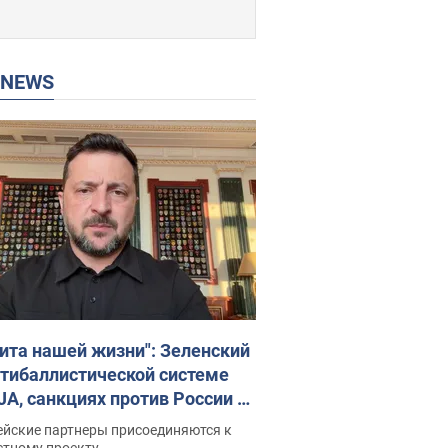
P NEWS
ита нашей жизни": Зеленский
нтибаллистической системе
JA, санкциях против России и
ержке аграриев. Видео
ейские партнеры присоединяются к
стному проекту