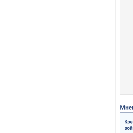
Мн
Кре
вой