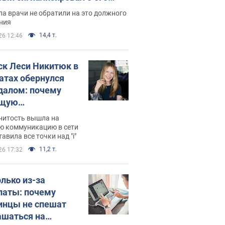
ессивном" раке
а врачи не обратили на это должного
ния
14,4 т.
26 12:46
ск Леси Никитюк в
атах обернулся
далом: почему
ущую
раведливо
нитость вышла на
йтили
ю коммуникацию в сети
тавила все точки над "i"
11,2 т.
26 17:32
олько из-за
латы: почему
инцы не спешат
ашаться на