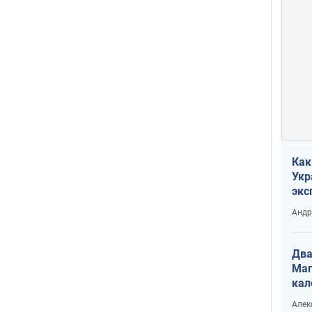
Как
Укр
экс
неф
Андр
Два
Маг
кал
Алек