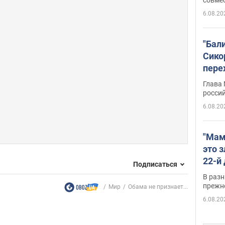
6.08.20
"Бал
Сико
пере
Укра
Глава
росси
6.08.20
"Мам
это 
22-й
Подписаться
масс
В разн
возв
прежн
Мир
Обама не признает...
виде
6.08.20