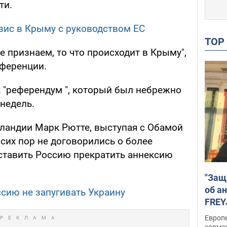
ти.
зис в Крыму с руководством ЕС
TO
е признаем, то что происходит в Крыму",
нференции.
к "референдум ", который был небрежно
 недель.
ландии Марк Рютте, выступая с Обамой
сих пор не договорились о более
аставить Россию прекратить аннексию
"Защ
об а
сию не запугивать Украину
FREY
подд
Европ
совме