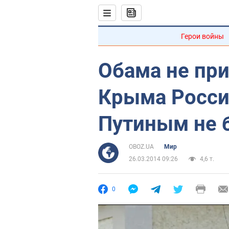
Герои войны
Обама не пр
Крыма Россие
Путиным не 
OBOZ.UA
Мир
26.03.2014 09:26
4,6 т.
0