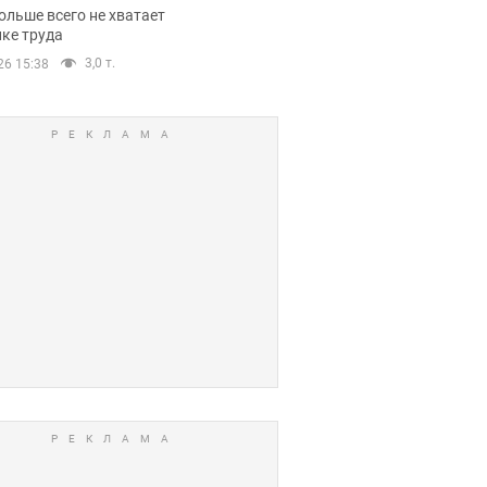
нсии
ольше всего не хватает
ке труда
3,0 т.
26 15:38