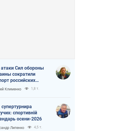
 атаки Сил обороны
аины сократили
порт российских
тепродуктов
1,8 т.
ей Клименко
 супертурнира
учих: спортивній
ендарь осени-2026
4,5 т.
сандр Липенко