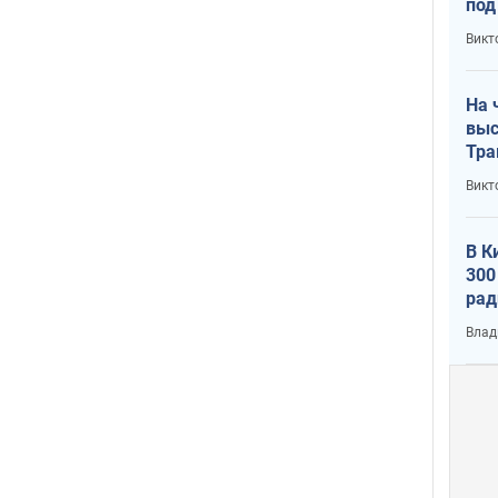
под
кри
Викт
лог
На 
выс
Тра
Викт
В К
300
рад
воп
Влад