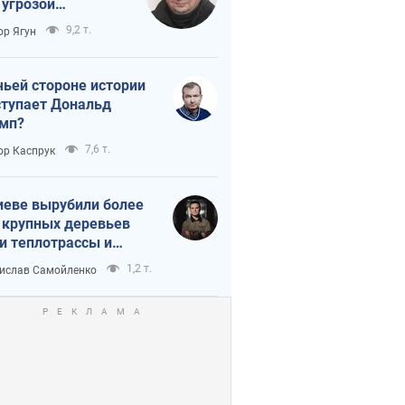
 угрозой
тическая
9,2 т.
ор Ягун
истика
чьей стороне истории
тупает Дональд
мп?
7,6 т.
ор Каспрук
иеве вырубили более
 крупных деревьев
и теплотрассы и
реки Генплану
1,2 т.
ислав Самойленко