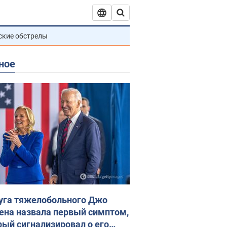
ские обстрелы
ное
уга тяжелобольного Джо
ена назвала первый симптом,
рый сигнализировал о его