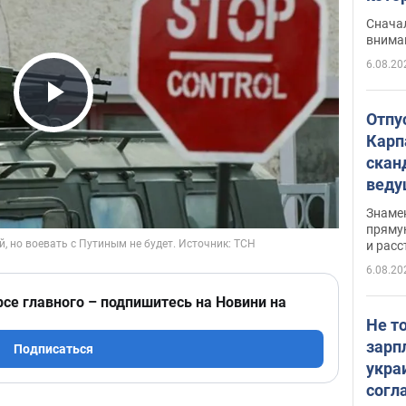
"агр
Сначал
внима
6.08.20
Play Video
Отпу
Карп
скан
вед
несп
Знаме
захе
пряму
и расс
6.08.20
рсе главного – подпишитесь на Новини на
Не т
зарп
Подписаться
укра
согл