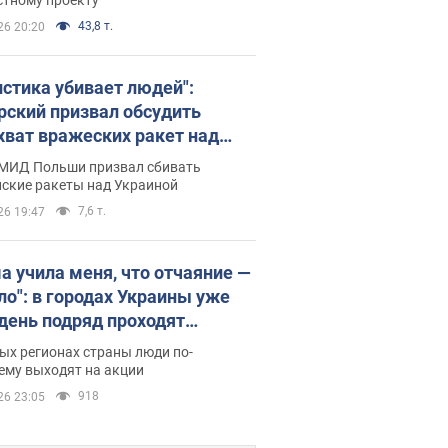
43,8 т.
26 20:20
истика убивает людей":
рский призвал обсудить
хват вражеских ракет над
иной
 МИД Польши призвал сбивать
йские ракеты над Украиной
7,6 т.
26 19:47
а учила меня, что отчаяние —
зло": в городах Украины уже
 день подряд проходят
овые митинги за
ых регионах страны люди по-
ращение Федорова. Фото и
ему выходят на акции
о
918
26 23:05