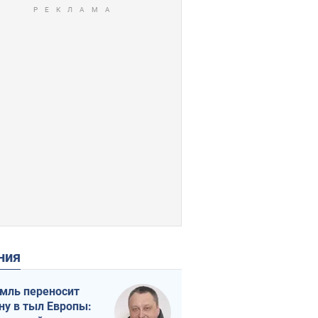
ения
мль переносит
ну в тыл Европы: