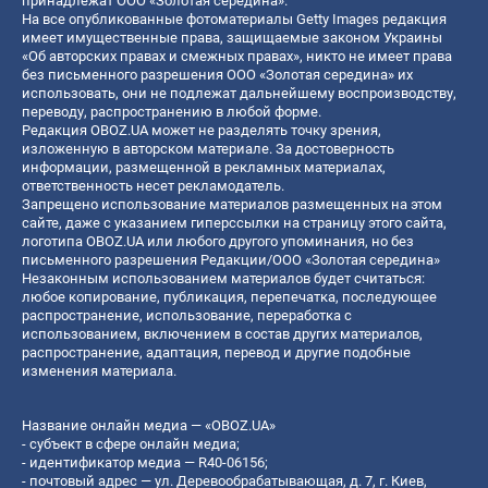
принадлежат ООО «Золотая середина».
На все опубликованные фотоматериалы Getty Images редакция
имеет имущественные права, защищаемые законом Украины
«Об авторских правах и смежных правах», никто не имеет права
без письменного разрешения ООО «Золотая середина» их
использовать, они не подлежат дальнейшему воспроизводству,
переводу, распространению в любой форме.
Редакция OBOZ.UA может не разделять точку зрения,
изложенную в авторском материале. За достоверность
информации, размещенной в рекламных материалах,
ответственность несет рекламодатель.
Запрещено использование материалов размещенных на этом
сайте, даже с указанием гиперссылки на страницу этого сайта,
логотипа OBOZ.UA или любого другого упоминания, но без
письменного разрешения Редакции/ООО «Золотая середина»
Незаконным использованием материалов будет считаться:
любое копирование, публикация, перепечатка, последующее
распространение, использование, переработка с
использованием, включением в состав других материалов,
распространение, адаптация, перевод и другие подобные
изменения материала.
Название онлайн медиа — «OBOZ.UA»
- субъект в сфере онлайн медиа;
- идентификатор медиа — R40-06156;
- почтовый адрес — ул. Деревообрабатывающая, д. 7, г. Киев,