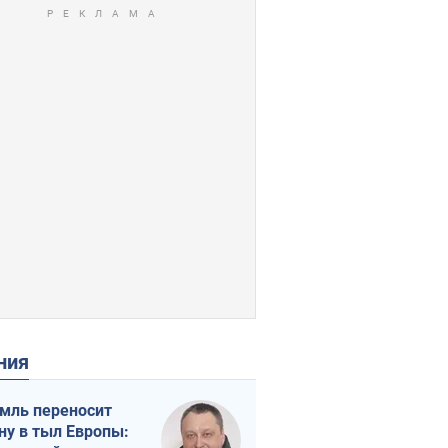
ения
мль переносит
ну в тыл Европы: