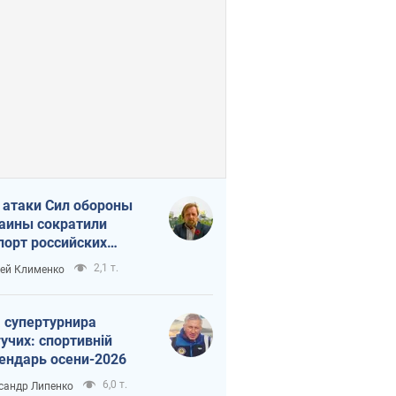
 атаки Сил обороны
аины сократили
порт российских
тепродуктов
2,1 т.
ей Клименко
 супертурнира
учих: спортивній
ендарь осени-2026
6,0 т.
сандр Липенко