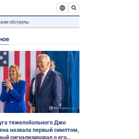
ские обстрелы
ное
уга тяжелобольного Джо
ена назвала первый симптом,
рый сигнализировал о его