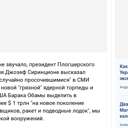
не звучало, президент Плогшерского
Как
ия Джозеф Сиринционе высказал
Укр
экс
 "случайно просочившимися" в СМИ
неф
 новой "грязной" ядерной торпеды и
Андр
ША Барака Обамы выделить в
е $ 1 трлн "на новое поколение
Два
Маг
вщиков, ракет и подводные лодок", мы
кал
нкой вооружений.
Алек