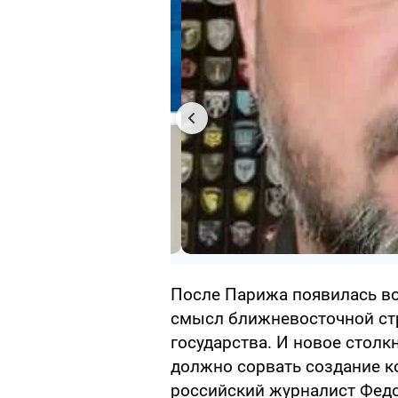
После Парижа появилась во
смысл ближневосточной стр
государства. И новое столк
должно сорвать создание к
российский журналист Федо