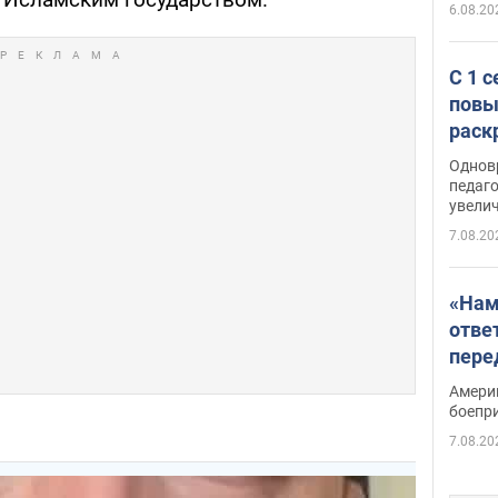
6.08.20
С 1 
повы
раск
Однов
педаг
увелич
7.08.20
«Нам
отве
пере
Patri
Амери
боепр
7.08.20