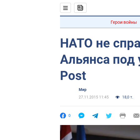
Герои войны
НАТО не спр
Альянса под у
Post
Мир
27.11.2015 11:45
18,0 т.
0