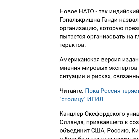
Новое НАТО - так индийски
Гопалькришна Ганди назвал
организацию, которую пре
пытается организовать на 
терактов.
Американская версия изда
мнения мировых экспертов
ситуации и рисках, связанн
Читайте:
Пока Россия теряе
"столицу" ИГИЛ
Канцлер Оксфордского унив
Олланда, призвавшего к со
объединит США, Россию, К
в борьбе с так называемым