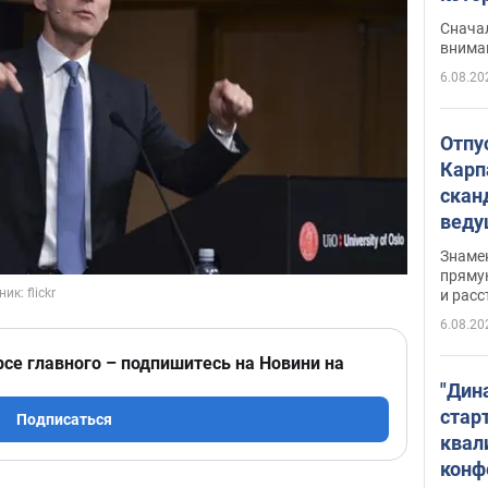
"агр
Сначал
внима
6.08.20
Отпу
Карп
скан
вед
несп
Знаме
захе
пряму
и расс
6.08.20
рсе главного – подпишитесь на Новини на
"Дин
стар
Подписаться
квал
конф