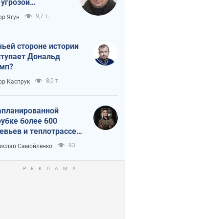
 угрозой
тическая
9,7 т.
ор Ягун
истика
чьей стороне истории
тупает Дональд
мп?
8,0 т.
ор Каспрук
апланированной
убке более 600
евьев и теплотрассе:
 происходит на
93
ислав Самойленко
емках в Киеве