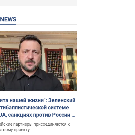
P NEWS
ита нашей жизни": Зеленский
нтибаллистической системе
JA, санкциях против России и
ержке аграриев. Видео
ейские партнеры присоединяются к
стному проекту