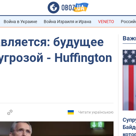
Война в Украине
Война Израиля и Ирана
VENETO
Россий
Важ
авляется: будущее
грозой - Huffington
Читати українською
Супр
Байд
кото