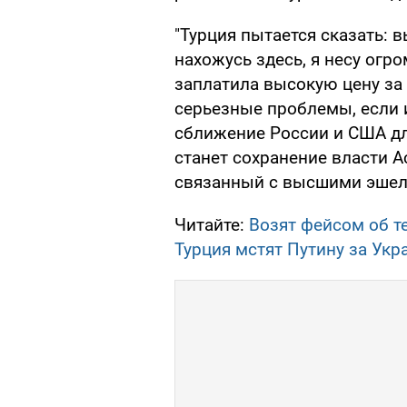
"Турция пытается сказать: 
нахожусь здесь, я несу огр
заплатила высокую цену за э
серьезные проблемы, если и
сближение России и США дл
станет сохранение власти А
связанный с высшими эшело
Читайте:
Возят фейсом об т
Турция мстят Путину за Укр