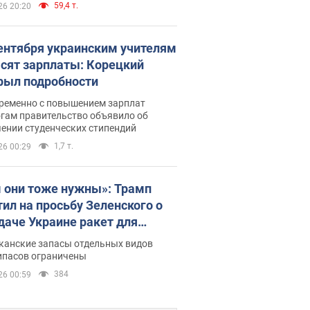
59,4 т.
26 20:20
сентября украинским учителям
сят зарплаты: Корецкий
рыл подробности
ременно с повышением зарплат
огам правительство объявило об
ении студенческих стипендий
1,7 т.
26 00:29
 они тоже нужны»: Трамп
тил на просьбу Зеленского о
даче Украине ракет для
ot
канские запасы отдельных видов
ипасов ограничены
384
26 00:59