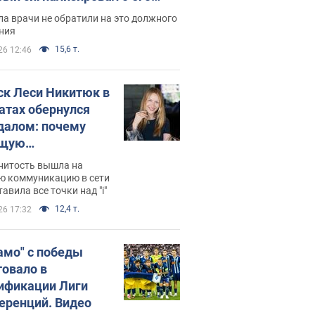
ессивном" раке
а врачи не обратили на это должного
ния
15,6 т.
26 12:46
ск Леси Никитюк в
атах обернулся
далом: почему
ущую
раведливо
нитость вышла на
йтили
ю коммуникацию в сети
тавила все точки над "i"
12,4 т.
26 17:32
амо" с победы
товало в
ификации Лиги
еренций. Видео