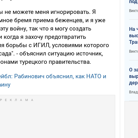
под
кри
вы не можете меня игнорировать. Я
Викт
лог
омное бремя приема беженцев, и я уже
ту войну, так что я могу создать
На 
выс
 когда я захочу предотвратить
Тра
я борьбы с ИГИЛ, условиями которого
Викт
сада". - объяснил ситуацию источник,
нами турецкого правительства.
О з
ейбл: Рабинович объяснил, как НАТО и
выр
дер
аину
что
Влад
Тер