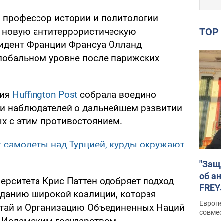
й профессор истории и политологии
TO
 новую антитеррористическую
зидент Франции Франсуа Олланд
глобальном уровне после парижских
ния
Huffington Post
собрала воедино
 и наблюдателей о дальнейшем развитии
ых с этим противостоянием.
т самолеты над Турцией, курды окружают
"Защ
об а
ерситета Крис Паттен одобряет подход
FREY
зданию широкой коалиции, которая
подд
Европ
итай и Организацию Объединенных Наций
совме
 Исламским государством.