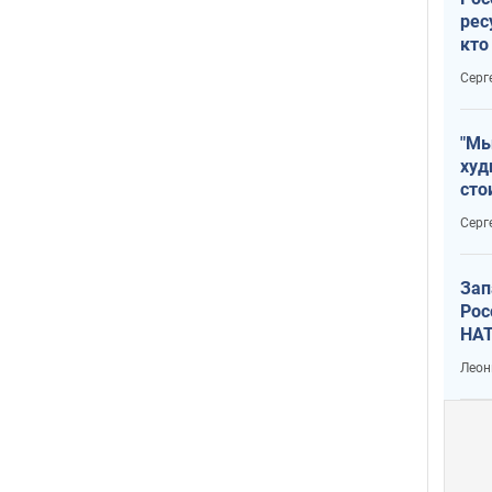
рес
кто
дик
Серг
"Мы
худ
сто
отч
Серг
рак
Зап
Рос
НАТ
Леон