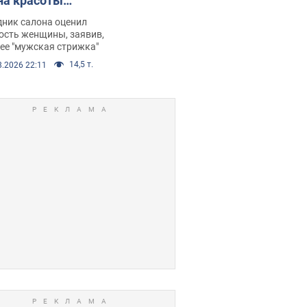
на красоты
рбил женщину
дник салона оценил
е химиотерапии,
ость женщины, заявив,
нее "мужская стрижка"
орелся скандал.
14,5 т.
8.2026 22:11