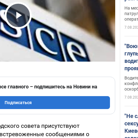
марш
На ме
адми
патрул
опера
Виде
Play Video
7.08.20
"Вою
глуп
води
проя
укра
Водите
попла
конфл
рсе главного – подпишитесь на Новини на
оскорб
Виде
7.08.20
Подписаться
"Не 
секс
одского совета присутствуют
Киев
 встревоженные сообщениями о