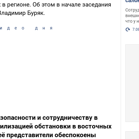
сало
 в регионе. Об этом в начале заседания
оско
Сотру
Владимир Буряк.
посл
внешн
что у 
разг
идео дня
Фото
7.0
езопасности и сотрудничеству в
билизацией обстановки в восточных
её представители обеспокоены