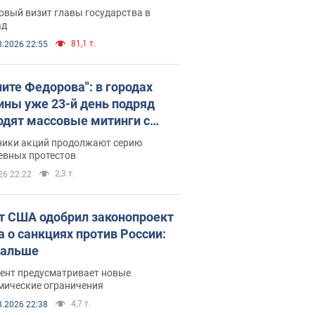
рвый визит главы государства в
ад
81,1 т.
8.2026 22:55
ните Федорова": в городах
ины уже 23-й день подряд
одят массовые митинги с
атами. Фото и видео
ники акций продолжают серию
евных протестов
2,3 т.
26 22:22
т США одобрил законопроект
а о санкциях против России:
дальше
ент предусматривает новые
мические ограничения
4,7 т.
8.2026 22:38