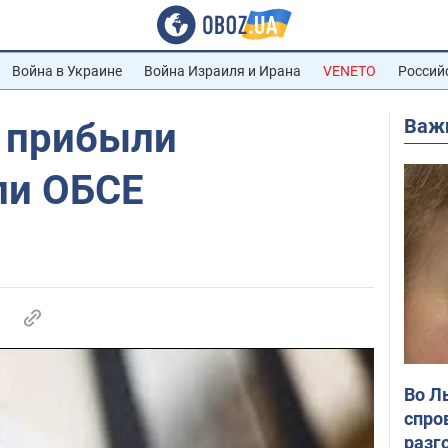
Война в Украине
Война Израиля и Ирана
VENETO
Россий
Важ
 прибыли
ли ОБСЕ
Во Л
спро
разг