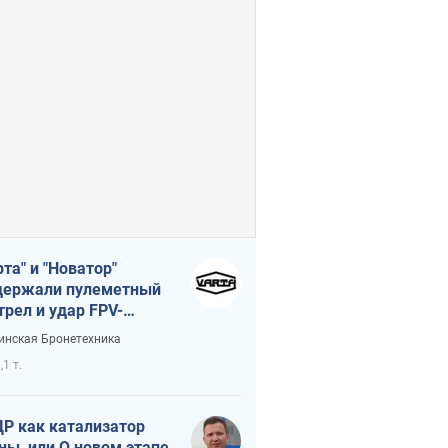
рта" и "Новатор"
ержали пулеметный
трел и удар FPV-
на, сохранив жизнь
инская Бронетехника
церу ВСУ
,1 т.
Р как катализатор
ны, или О новом этапе