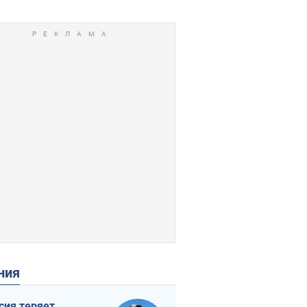
ения
сия теряет