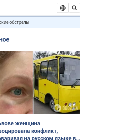
ские обстрелы
ное
ьвове женщина
воцировала конфликт,
оваривая на русском языке в