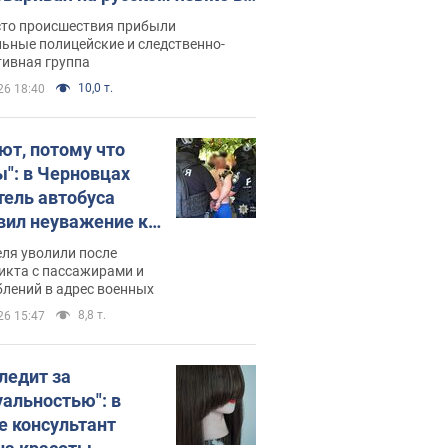
рутке: полиция составила
сто происшествия прибыли
нистративный протокол.
ьные полицейские и следственно-
тивная группа
о
10,0 т.
26 18:40
ют, потому что
ы": в Черновцах
тель автобуса
вил неуважение к
инским военным и
ля уволили после
тился за это.
икта с пассажирами и
лений в адрес военных
о
8,8 т.
26 15:47
следит за
уальностью": в
е консультант