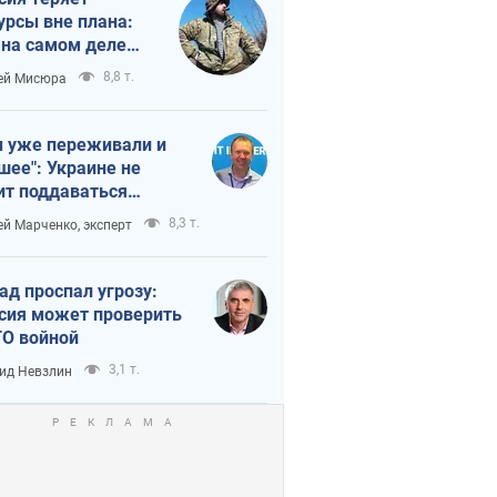
урсы вне плана:
 на самом деле
тует темп войны
8,8 т.
ей Мисюра
 уже переживали и
шее": Украине не
ит поддаваться
аянию из-за
8,3 т.
ей Марченко, эксперт
етного террора
ад проспал угрозу:
сия может проверить
О войной
3,1 т.
ид Невзлин