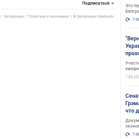
Подписаться
Это пе
Белгр
Запорожье
Политика и экономика
В Запорожье прибыли...
7.0
"Вер
Укра
прох
плак
Участ
ежедн
7.08.20
Сена
Грэм
что 
Докум
эконо
7.0