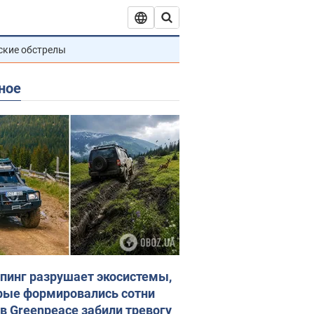
ские обстрелы
ное
пинг разрушает экосистемы,
рые формировались сотни
 в Greenpeace забили тревогу