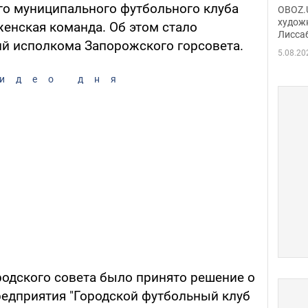
Аллы
о муниципального футбольного клуба
OBOZ.U
сына
худож
 женская команда. Об этом стало
Лисса
Порт
ий исполкома Запорожского горсовета.
деть
5.08.20
идео дня
родского совета было принято решение о
едприятия "Городской футбольный клуб