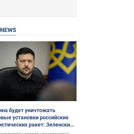
P NEWS
ина будет уничтожать
овые установки российских
истических ракет: Зеленский
ел заседание СНБО
государства заявил, что установки