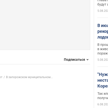
будут
5.08.20
В ию
реко
лодо
обна
В про
в живо
пораж
Подписаться
5.08.20
"Нуж
рт
В запорожском муниципальном...
нест
Коре
бизн
Так ил
имею
получ
пом
6.08.20