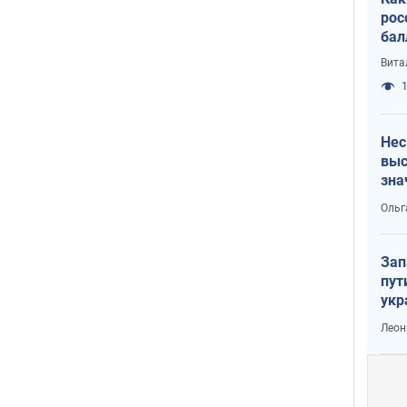
рос
бал
Вита
1
Нес
выс
зна
Ольг
Зап
пут
укр
Леон