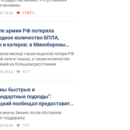
 атакованы
116,5 т.
26 18:04
ле армия РФ потеряла
рдное количество БПЛА,
к и катеров: в Минобороны
родовали статистику
шлом месяце также выросли потери РФ
й силе и танках, а также количество
ений на большом расстоянии
4,3 т.
26 20:02
ны быстрые и
андартные подходы":
цкий пообещал предоставить
есу приоритетный доступ к
и иначе, бизнес после обстрелов
щимся складским
ит поддержку
ещениям
519
26 00:08