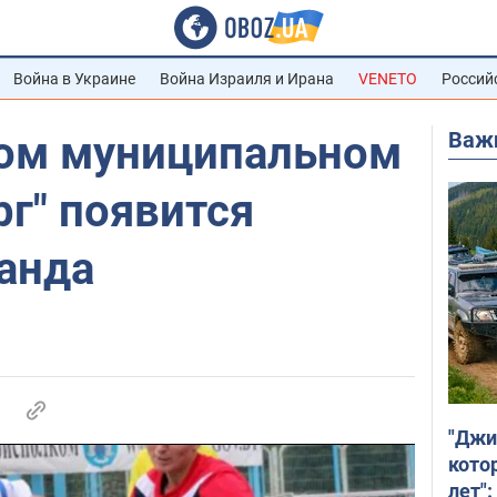
Война в Украине
Война Израиля и Ирана
VENETO
Россий
Важ
ом муниципальном
г" появится
анда
"Джи
кото
лет":