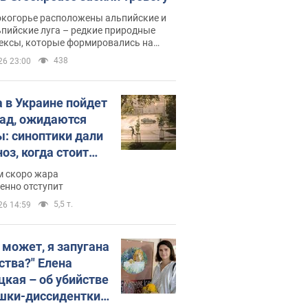
окогорье расположены альпийские и
пийские луга – редкие природные
ексы, которые формировались на
ении сотен лет
438
26 23:00
 в Украине пойдет
пад, ожидаются
ы: синоптики дали
оз, когда стоит
ать изменения
м скоро жара
ды
енно отступит
5,5 т.
26 14:59
, может, я запугана
ства?" Елена
цкая – об убийстве
шки-диссидентки