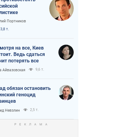
сийской
листике
лий Портников
3,8 т.
мотря на все, Киев
тоит. Ведь сдаться
чит потерять все
9,6 т.
а Айвазовская
ад обязан остановить
инский геноцид
аинцев
2,5 т.
ид Невзлин