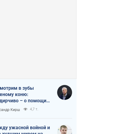
мотрим в зубы
еному коню:
дирчиво – о помощи
аине
4,7 т.
сандр Кирш
ду ужасной войной и
 худшим миром на