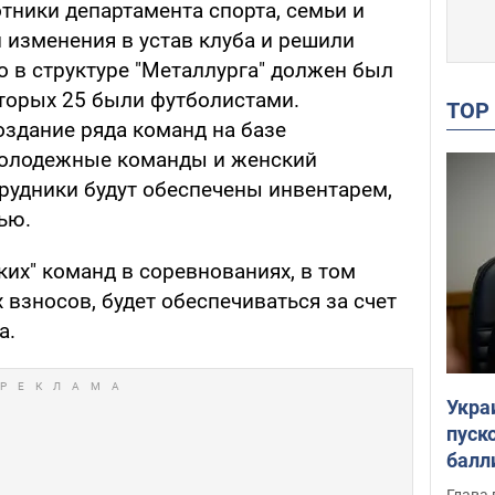
отники департамента спорта, семьи и
 изменения в устав клуба и решили
о в структуре "Металлурга" должен был
оторых 25 были футболистами.
TO
здание ряда команд на базе
 молодежные команды и женский
трудники будут обеспечены инвентарем,
ью.
ких" команд в соревнованиях, в том
 взносов, будет обеспечиваться за счет
а.
Укра
пуск
балл
пров
Глава 