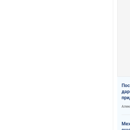
Пос
дар
при
Укр
Алек
Меж
еще