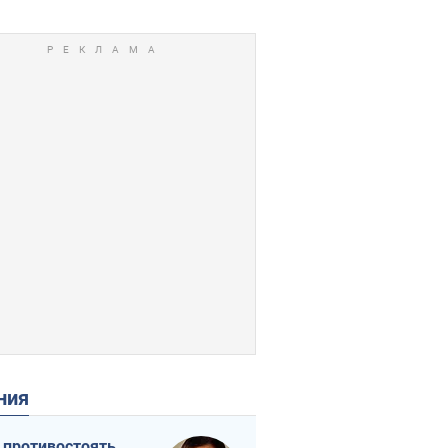
ения
 противостоять