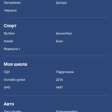
Запоріжжя
Дніпро
Черкаси
Спорт
Футбол
Баскетбол
Хокей
Бокс
Формула-1
Моя школа
ГДЗ
Підручники
Онлайн уроки
ДПА
ЗНО
НМТ
Авто
Тест Драйв
Електромобілі