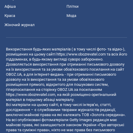
Афіша
Плітки
Краса
Мода
Жіночий журнал
Використання будь-яких матеріалів ( в тому числі фото- та відео-),
розміщених на цьому сайті
https://www.obozrevatel.com
та всіх його
піддоменах, в будь-якому вигляді суворо заборонено.
Дозволяється використання при отриманні письмового дозволу
на їх використання та за умови обов'язкового посилання на сайт
OBOZ.UA, а для інтернет-видань - при отриманні письмового
дозволу на їх використання та за умови обов'язкового
розміщення прямого, відкритого для пошукових систем,
гіперпосилання на сторінку OBOZ.UA за посиланням
https://www.obozrevatel.com
, на якій розміщено оригінальний
матеріал в першому абзаці матеріалу.
Всі матеріали на цьому сайті, в тому числі інтерв’ю, статті,
дослідження – є службовими творами журналістів редакції,
виключні майнові права на які належать ТОВ «Золота середина».
На всі опубліковані фотоматеріали Getty Images редакція має
майнові права, які захищаються законом України «Про авторські
права та суміжні права», ніхто не має права без письмового