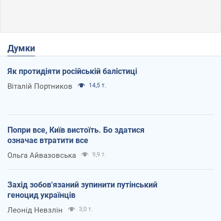
Думки
Як протидіяти російській балістиці
Віталій Портников
14,5 т.
Попри все, Київ вистоїть. Бо здатися
означає втратити все
Ольга Айвазовська
9,9 т.
Захід зобов'язаний зупинити путінський
геноцид українців
Леонід Невзлін
3,0 т.