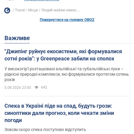
Travel
Місця
Людей майже немає....
Повернутися на головну OBOZ
Важливе
"Джипінг руйнує екосистеми, які формувалися
сотні років": у Greenpeace забили на сполох
У високогір'ї розташовані альпійські та субальпійські луки –
рідкісні природні комплекси, які формувалися протягом сотень
років
642
5.08.2026 23:00
Спека в Україні піде на спад, будуть грози:
синоптики дали прогноз, коли чекати зміни
погоди
Зовсім скоро спека поступово відступить