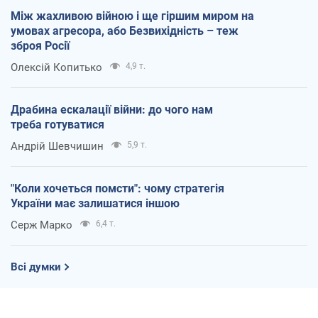
Між жахливою війною і ще гіршим миром на
умовах агресора, або Безвихідність – теж
зброя Росії
Олексій Копитько
4,9 т.
Драбина ескалації війни: до чого нам
треба готуватися
Андрій Шевчишин
5,9 т.
"Коли хочеться помсти": чому стратегія
України має залишатися іншою
Серж Марко
6,4 т.
Всі думки