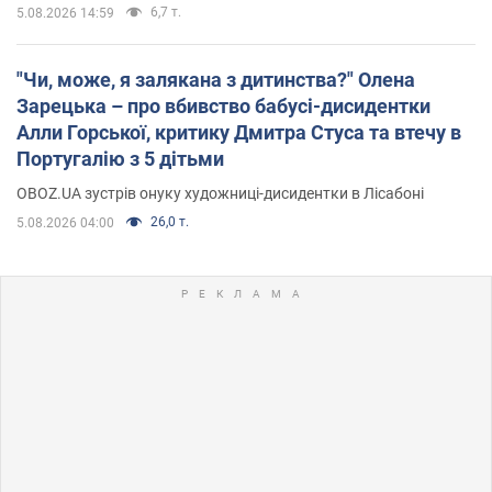
6,7 т.
5.08.2026 14:59
"Чи, може, я залякана з дитинства?" Олена
Зарецька – про вбивство бабусі-дисидентки
Алли Горської, критику Дмитра Стуса та втечу в
Португалію з 5 дітьми
OBOZ.UA зустрів онуку художниці-дисидентки в Лісабоні
26,0 т.
5.08.2026 04:00