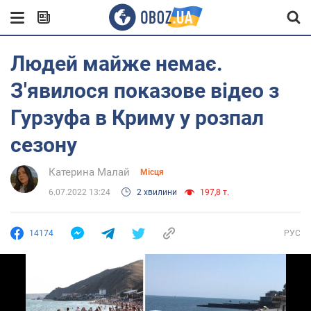
Людей майже немає.
З'явилося показове відео з
Гурзуфа в Криму у розпал
сезону
Катерина Малай
Місця
6.07.2022 13:24
2 хвилини
197,8 т.
14174
РУС