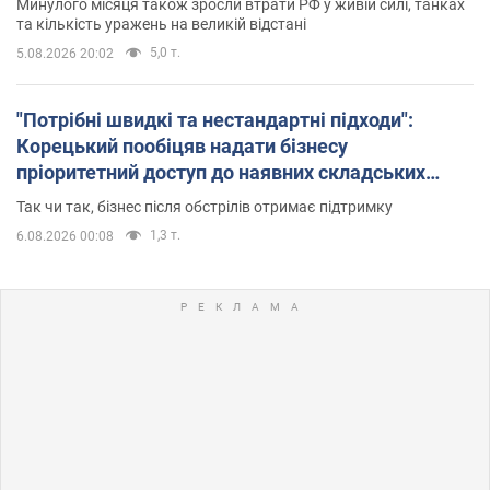
Минулого місяця також зросли втрати РФ у живій силі, танках
та кількість уражень на великій відстані
5,0 т.
5.08.2026 20:02
"Потрібні швидкі та нестандартні підходи":
Корецький пообіцяв надати бізнесу
пріоритетний доступ до наявних складських
приміщень
Так чи так, бізнес після обстрілів отримає підтримку
1,3 т.
6.08.2026 00:08