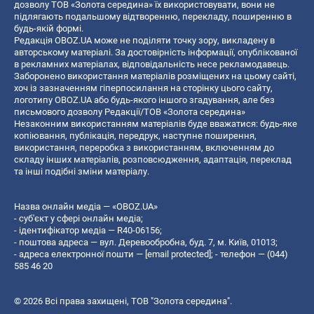
дозволу ТОВ «Золота середина» їх використовувати, вони не
підлягають подальшому відтворенню, перекладу, поширенню в
будь-якій формі.
Редакція OBOZ.UA може не поділяти точку зору, викладену в
авторському матеріалі. За достовірність інформації, опублікованої
в рекламних матеріалах, відповідальність несе рекламодавець.
Заборонено використання матеріалів розміщених на цьому сайті,
хоч із зазначенням гіперпосилання на сторінку цього сайту,
логотипу OBOZ.UA або будь-якого іншого згадування, але без
письмового дозволу Редакції/ТОВ «Золота середина»
Незаконним використанням матеріалів буде вважатися: будь-яке
копiювання, публiкацiя, передрук, наступне поширення,
використання, переробка з використанням, включенням до
складу інших матеріалів, розповсюдження, адаптація, переклад
та інші подібні зміни матеріалу.
Назва онлайн медіа — «OBOZ.UA»
- суб'єкт у сфері онлайн медіа;
- ідентифікатор медіа — R40-06156;
- поштова адреса — вул. Деревообробна, буд. 7, м. Київ, 01013;
- адреса електронної пошти —
[email protected]
; - телефон — (044)
585 46 20
© 2026 Всі права захищені, ТОВ "Золота середина".