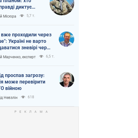
а планом: хто
правді диктує
п війни
5,7 т.
ій Місюра
 вже проходили через
ше": Україні не варто
даватися зневірі через
етний терор
6,5 т.
ій Марченко, експерт
ід проспав загрозу:
ія може перевірити
О війною
618
ід Невзлін