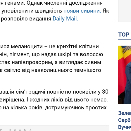
я генами. Однак численні дослідження
 уповільнити швидкість
появи сивини.
Як
, розповіло видання
Daily Mail.
TO
ися меланоцити – це крихітні клітини
ін, пігмент, що надає шкірі та волоссю
 стає напівпрозорим, а виглядає сивим
є світло від навколишнього темнішого
вашій сім’ї родичі повністю посивіли у 30
вирішена. І жодних ліків від цього немає.
с на кілька років, дотримуючись простих
Зеле
Сербі
Вучи