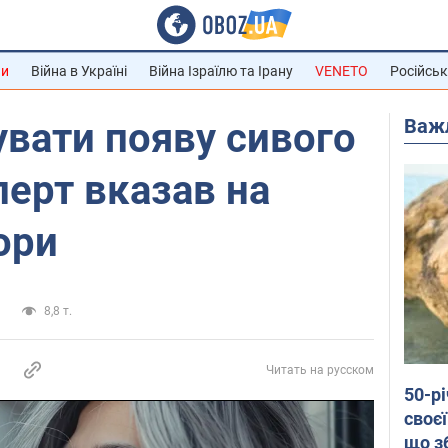
ни
Війна в Україні
Війна Ізраїлю та Ірану
VENETO
Російськ
Важ
увати появу сивого
перт вказав на
ори
и
8,8 т.
Читать на русском
50-р
своєї
що з