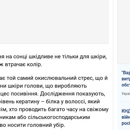
 на сонці шкідливе не тільки для шкіри,
ж втрачає колір.
"Ва
ає той самий окислювальний стрес, що й
вит
обс
ини шкіри голови, що виробляють
вря
цес посивіння. Дослідження показують,
Укра
офі
вень кератину – білка у волоссі, який
ім, хто проводить багато часу на свіжому
КНД
льникам або сільськогосподарським
вій
рос
во носити головний убір.
пів