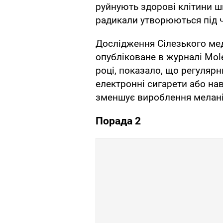
руйнують здорові клітини ш
радикали утворюються під ч
Дослідження Сілезького мед
опубліковане в журналі Molec
році, показало, що регуляр
електронні сигарети або нав
зменшує вироблення меланін
Порада 2