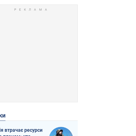
ки
ія втрачає ресурси