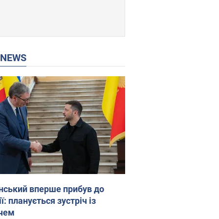
P NEWS
нський вперше прибув до
ї: планується зустріч із
чем