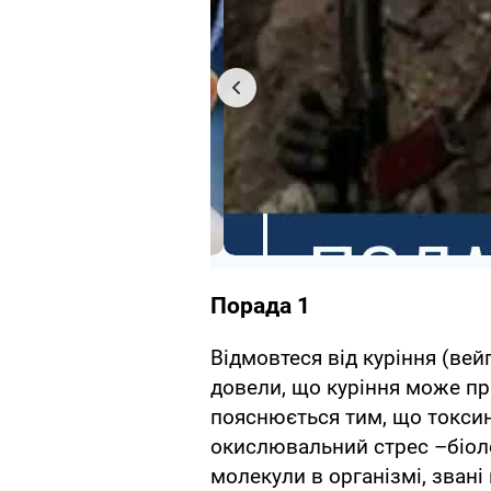
Порада 1
Відмовтеся від куріння (вей
довели, що куріння може пр
пояснюється тим, що токси
окислювальний стрес –біолог
молекули в організмі, звані