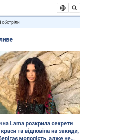
і обстріли
ливе
ічна Lama розкрила секрети
 краси та відповіла на закиди,
берігає молодість, адже не