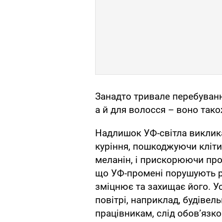
Занадто тривале перебування
а й для волосся – воно тако
Надлишок УФ-світла виклик
куріння, пошкоджуючи кліт
меланін, і прискорюючи про
що УФ-промені порушують рі
зміцнює та захищає його. Ус
повітрі, наприклад, будіве
працівникам, слід обов’язко