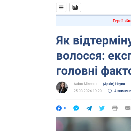
Герої вій
Як відтермін
волосся: екс
головні факт
Аліна Мілсент
(Архів) Наука
25.03.2024 19:20
4 хвилин
0