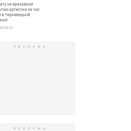
мувала співачка
ату не врахували
тню артистки за час
 в Чернівецькій
онії
26 04:01