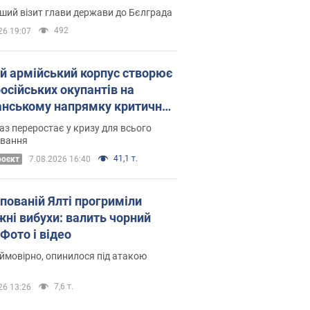
Це перший візит глави держави до Бєлграда
492
26 19:07
ій армійський корпус створює
російських окупантів на
нському напрямку критичний
омфорт: як це вдалося
аз переростає у кризу для всього
овання
41,1 т.
роєкт
7.08.2026 16:40
упованій Ялті прогриміли
жні вибухи: валить чорний
Фото і відео
 ймовірно, опинилося під атакою
7,6 т.
26 13:26