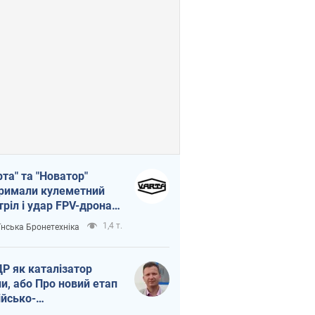
рта" та "Новатор"
римали кулеметний
тріл і удар FPV-дрона,
тувавши життя
1,4 т.
їнська Бронетехніка
церу ЗСУ
Р як каталізатор
ни, або Про новий етап
ійсько-
нічнокорейського