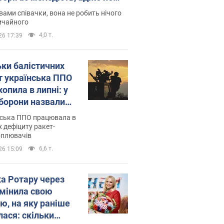
дітей
вами співачки, вона не робить нічого
ичайного
4,0 т.
26 17:39
ьки балістичних
т українська ППО
опила в липні: у
борони назвали
у
нська ППО працювала в
 дефіциту ракет-
оплювачів
6,6 т.
26 15:09
ка Ротару через
змінила свою
ю, на яку раніше
лася: скільки