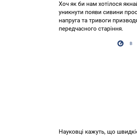
Хоч як би нам хотілося якна
уникнути появи сивини прос
напруга та тривоги призвод
передчасного старіння.
В
Науковці кажуть, що швидкі