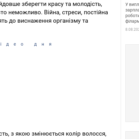
отри
йдовше зберегти красу та молодість,
У випл
зарпла
то неможливо. Війна, стреси, постійна
роботи
ять до виснаження організму та
філарм
8.08.20
ідео дня
сть, з якою змінюється колір волосся,