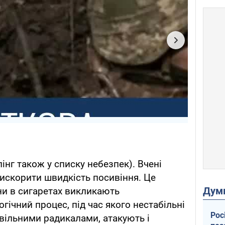
пінг також у списку небезпек). Вчені
искорити швидкість посивіння. Це
Дум
ни в сигаретах викликають
ічний процес, під час якого нестабільні
Рос
 вільними радикалами, атакують і