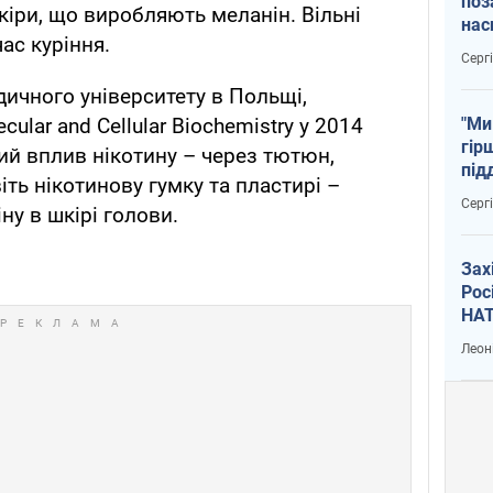
поз
кіри, що виробляють меланін. Вільні
нас
ас куріння.
тем
Серг
ичного університету в Польщі,
"Ми
ular and Cellular Biochemistry у 2014
гір
ний вплив нікотину – через тютюн,
під
іть нікотинову гумку та пластирі –
рак
Серг
у в шкірі голови.
Зах
Рос
НАТ
Леон