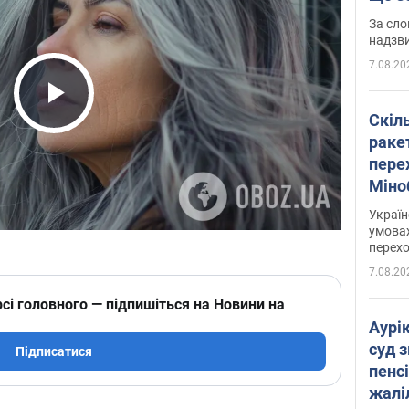
має 
За сло
надзв
7.08.20
Play Video
Скіл
раке
перех
Міно
цифр
Украї
умовах
перех
7.08.20
сі головного — підпишіться на Новини на
Аурі
суд 
Підписатися
пенсі
жалі