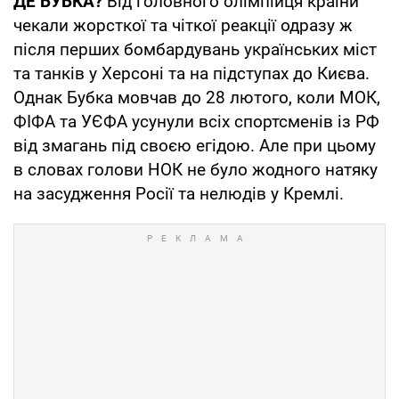
ДЕ БУБКА?
Від головного олімпійця країни
чекали жорсткої та чіткої реакції одразу ж
після перших бомбардувань українських міст
та танків у Херсоні та на підступах до Києва.
Однак Бубка мовчав до 28 лютого, коли МОК,
ФІФА та УЄФА усунули всіх спортсменів із РФ
від змагань під своєю егідою. Але при цьому
в словах голови НОК не було жодного натяку
на засудження Росії та нелюдів у Кремлі.