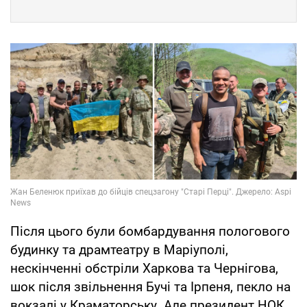
Після цього були бомбардування пологового
будинку та драмтеатру в Маріуполі,
нескінченні обстріли Харкова та Чернігова,
шок після звільнення Бучі та Ірпеня, пекло на
вокзалі у Краматорську. Але президент НОК