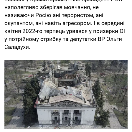
наполегливо зберігав мовчання, не
називаючи Росію ані терористом, ані
окупантом, ані навіть агресором. І в середині
квітня 2022-го терпець урвався у призерки ОІ
у потрійному стрибку та депутатки ВР Ольги
Саладухи.