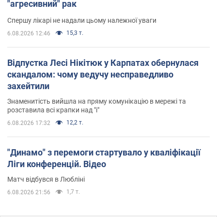
"агресивний" рак
Спершу лікарі не надали цьому належної уваги
15,3 т.
6.08.2026 12:46
Відпустка Лесі Нікітюк у Карпатах обернулася
скандалом: чому ведучу несправедливо
захейтили
Знаменитість вийшла на пряму комунікацію в мережі та
розставила всі крапки над "і"
12,2 т.
6.08.2026 17:32
"Динамо" з перемоги стартувало у кваліфікації
Ліги конференцій. Відео
Матч відбувся в Любліні
1,7 т.
6.08.2026 21:56