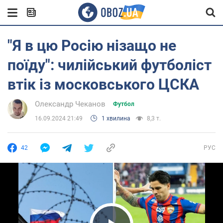
"Я в цю Росію нізащо не
поїду": чилійський футболіст
втік із московського ЦСКА
Олександр Чеканов
Футбол
16.09.2024 21:49
1 хвилина
8,3 т.
42
РУС