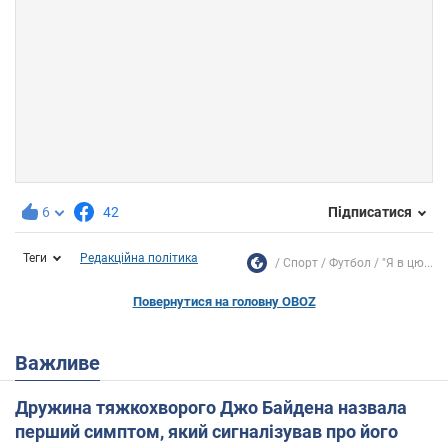
6
42
Підписатися
Теги
Редакційна політика
Спорт
Футбол
"Я в цю...
Повернутися на головну OBOZ
Важливе
Дружина тяжкохворого Джо Байдена назвала
перший симптом, який сигналізував про його