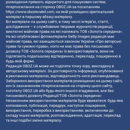
розміщення прямого, відкритого для пошукових систем,
гіперпосилання на сторінку OBOZ.UA за посиланням
https://www.obozrevatel.com
, на якій розміщено оригінальний
матеріал в першому абзаці матеріалу.
Всі матеріали на цьому сайті, в тому числі інтерв’ю, статті,
дослідження – є службовими творами журналістів редакції,
виключні майнові права на які належать ТОВ «Золота середина».
На всі опубліковані фотоматеріали Getty Images редакція має
майнові права, які захищаються законом України «Про авторські
права та суміжні права», ніхто не має права без письмового
дозволу ТОВ «Золота середина» їх використовувати, вони не
підлягають подальшому відтворенню, перекладу, поширенню в
будь-якій формі.
Редакція OBOZ.UA може не поділяти точку зору, викладену в
авторському матеріалі. За достовірність інформації, опублікованої
в рекламних матеріалах, відповідальність несе рекламодавець.
Заборонено використання матеріалів розміщених на цьому сайті,
хоч із зазначенням гіперпосилання на сторінку цього сайту,
логотипу OBOZ.UA або будь-якого іншого згадування, але без
письмового дозволу Редакції/ТОВ «Золота середина»
Незаконним використанням матеріалів буде вважатися: будь-яке
копiювання, публiкацiя, передрук, наступне поширення,
використання, переробка з використанням, включенням до
складу інших матеріалів, розповсюдження, адаптація, переклад
та інші подібні зміни матеріалу.