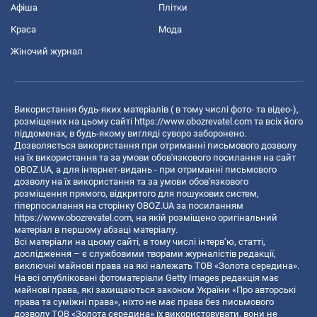
Афіша
Плітки
Краса
Мода
Жіночий журнал
Використання будь-яких матеріалів ( в тому числі фото- та відео-),
розміщених на цьому сайті
https://www.obozrevatel.com
та всіх його
піддоменах, в будь-якому вигляді суворо заборонено.
Дозволяється використання при отриманні письмового дозволу
на їх використання та за умови обов'язкового посилання на сайт
OBOZ.UA, а для інтернет-видань - при отриманні письмового
дозволу на їх використання та за умови обов'язкового
розміщення прямого, відкритого для пошукових систем,
гіперпосилання на сторінку OBOZ.UA за посиланням
https://www.obozrevatel.com
, на якій розміщено оригінальний
матеріал в першому абзаці матеріалу.
Всі матеріали на цьому сайті, в тому числі інтерв’ю, статті,
дослідження – є службовими творами журналістів редакції,
виключні майнові права на які належать ТОВ «Золота середина».
На всі опубліковані фотоматеріали Getty Images редакція має
майнові права, які захищаються законом України «Про авторські
права та суміжні права», ніхто не має права без письмового
дозволу ТОВ «Золота середина» їх використовувати, вони не