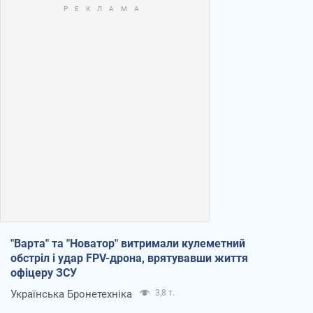
"Варта" та "Новатор" витримали кулеметний
обстріл і удар FPV-дрона, врятувавши життя
офіцеру ЗСУ
Українська Бронетехніка
3,8 т.