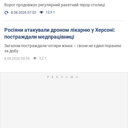
Ворог продовжує регулярний ракетний терор столиці
12,9 т.
8.08.2026 07:02
Росіяни атакували дроном лікарню у Херсоні:
постраждали медпрацівниці
Загалом постраждали чотири жінки – і вони не єдині поранені
за добу
3,2 т.
8.08.2026 00:54