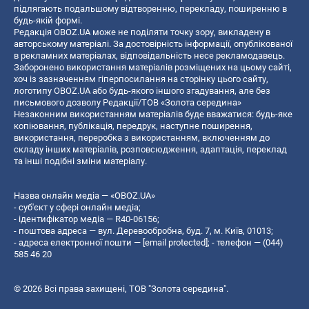
підлягають подальшому відтворенню, перекладу, поширенню в
будь-якій формі.
Редакція OBOZ.UA може не поділяти точку зору, викладену в
авторському матеріалі. За достовірність інформації, опублікованої
в рекламних матеріалах, відповідальність несе рекламодавець.
Заборонено використання матеріалів розміщених на цьому сайті,
хоч із зазначенням гіперпосилання на сторінку цього сайту,
логотипу OBOZ.UA або будь-якого іншого згадування, але без
письмового дозволу Редакції/ТОВ «Золота середина»
Незаконним використанням матеріалів буде вважатися: будь-яке
копiювання, публiкацiя, передрук, наступне поширення,
використання, переробка з використанням, включенням до
складу інших матеріалів, розповсюдження, адаптація, переклад
та інші подібні зміни матеріалу.
Назва онлайн медіа — «OBOZ.UA»
- суб'єкт у сфері онлайн медіа;
- ідентифікатор медіа — R40-06156;
- поштова адреса — вул. Деревообробна, буд. 7, м. Київ, 01013;
- адреса електронної пошти —
[email protected]
; - телефон — (044)
585 46 20
© 2026 Всі права захищені, ТОВ "Золота середина".