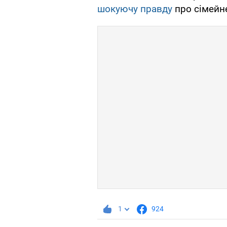
шокуючу правду
про сімейн
1
924