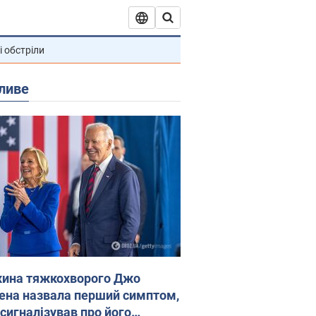
і обстріли
ливе
ина тяжкохворого Джо
ена назвала перший симптом,
 сигналізував про його