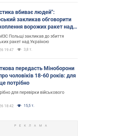
істика вбиває людей":
рський закликав обговорити
хоплення ворожих ракет над
їною
МЗС Польщі закликав до збиття
ьких ракет над Україною
3,8 т.
26 19:47
ткова передасть Міноборони
про чоловіків 18-60 років: для
 це потрібно
рібно для перевірки військового
15,5 т.
26 18:42