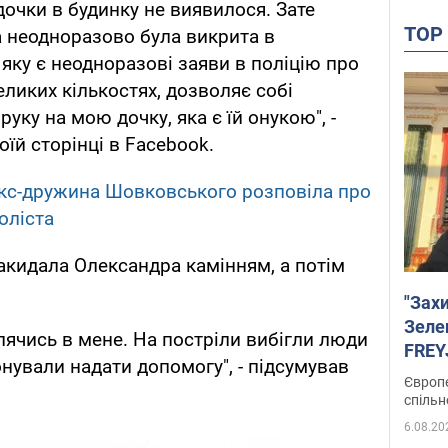
 дочки в будинку не виявилося. Зате
TO
а неодноразово була викрита в
 яку є неодноразові заяви в полiцiю про
еликих кількостях, дозволяє собі
руку на мою дочку, яка є їй онукою", -
їй сторінці в Facebook.
екс-дружина Шовковського розповіла про
оліста
акидала Олександра камінням, а потім
"Зах
Зеле
цілячись в мене. На постріли вибігли люди
FREYJ
понували надати допомогу", - підсумував
підтр
Європе
спільн
6.08.20