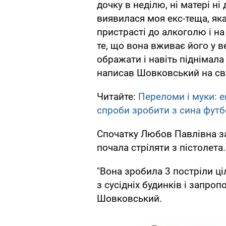
дочку в неділю, ні матері ні
виявилася моя екс-теща, як
пристрасті до алкоголю і на
те, що вона вживає його у в
ображати і навіть піднімала 
написав Шовковський на сво
Читайте:
Переломи і муки: 
спроби зробити з сина футб
Спочатку Любов Павлівна з
почала стріляти з пістолета.
"Вона зробила 3 ​​постріли 
з сусідніх будинків і запро
Шовковський.