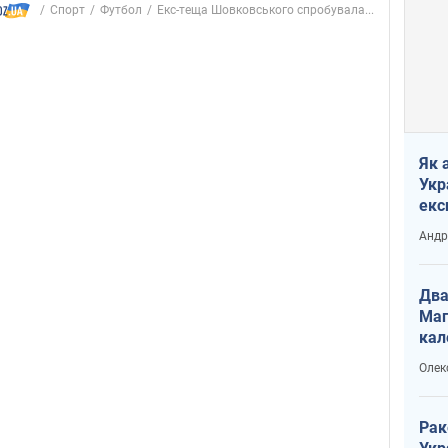
Спорт
Футбол
Екс-теща Шовковського спробувала...
Як 
Укр
екс
наф
Андр
Два
Маг
кал
Олек
Рак