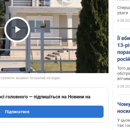
"агр
Спершу
уваги
6.08.20
Play Video
Її вб
13-рі
пора
росій
Сумщ
Того д
обстрі
вітчим
6.08.20
сі головного — підпишіться на Новини на
Чому
носи
Підписатися
У цьом
так і 