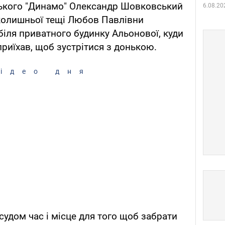
ського "Динамо" Олександр Шовковський
6.08.20
 колишньої тещі Любов Павлівни
біля приватного будинку Альонової, куди
 приїхав, щоб зустрітися з донькою.
ідео дня
судом час і місце для того щоб забрати