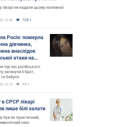
есивний" рак
 лікарі не надали цьому належної
12,8 т.
26 12:46
ила Росія: померла
чна дівчинка,
нена внаслідок
ської атаки на
ину. Фото
ня під час російського
лу загинули її брат,
 та бабуся
9,8 т.
26 12:13
 в СРСР лікарі
ли лише білі халати
у був як практичний,
символічний сенс