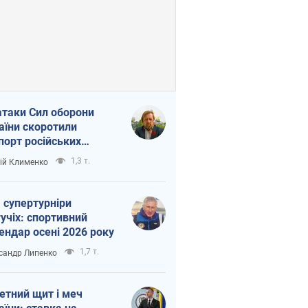
атаки Сил оборони
аїни скоротили
порт російських
топродуктів
1,3 т.
ій Клименко
 супертурніри
учіх: спортивний
ендар осені 2026 року
1,7 т.
сандр Липенко
етний щит і меч