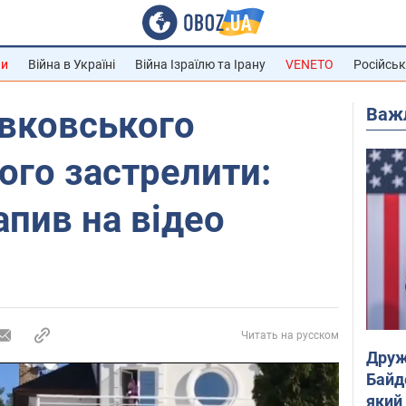
ни
Війна в Україні
Війна Ізраїлю та Ірану
VENETO
Російськ
Важ
вковського
ого застрелити:
пив на відео
Читать на русском
Друж
Байд
який