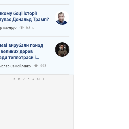
якому боці історії
тупає Дональд Трамп?
6,8 т.
ор Каспрук
иєві вирубали понад
 великих дерев
ади теплотраси і
переч Генплану
663
ислав Самойленко