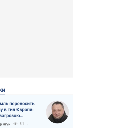
ки
мль переносить
ну в тил Європи:
 загрозою
тична логістика
8,1 т.
ор Ягун