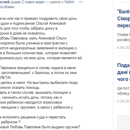
"Бал
Сіко
пере
Укра
Глава 
російс
6.08.20
Пода
дані 
чого
Це пот
обліку
6.08.20