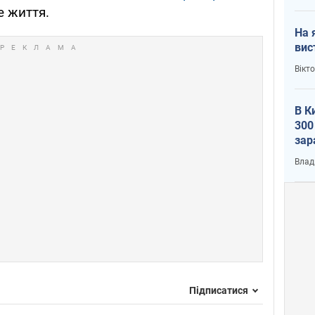
е життя.
На 
вис
Вікт
В К
300
зар
всу
Влад
Підписатися