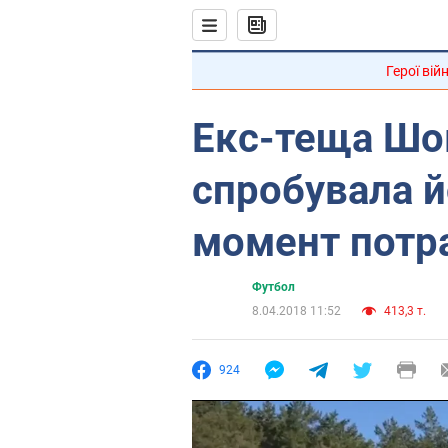
Герої вій
Екс-теща Шо
спробувала й
момент потра
Футбол
8.04.2018 11:52
413,3 т.
924