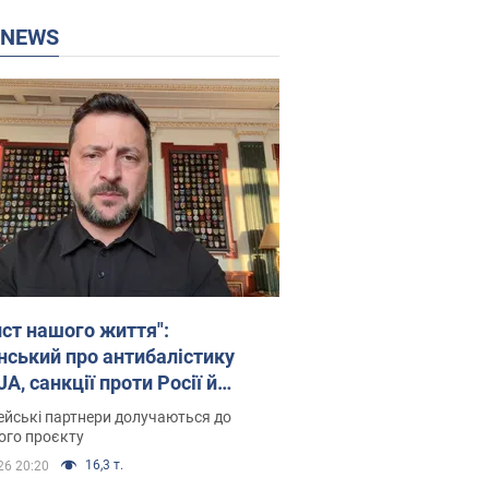
P NEWS
ист нашого життя":
нський про антибалістику
A, санкції проти Росії й
имку аграріїв. Відео
йські партнери долучаються до
ого проєкту
16,3 т.
26 20:20