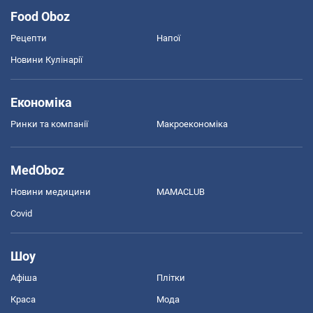
Food Oboz
Рецепти
Напої
Новини Кулінарії
Економіка
Ринки та компанії
Макроекономіка
MedOboz
Новини медицини
MAMACLUB
Covid
Шоу
Афіша
Плітки
Краса
Мода