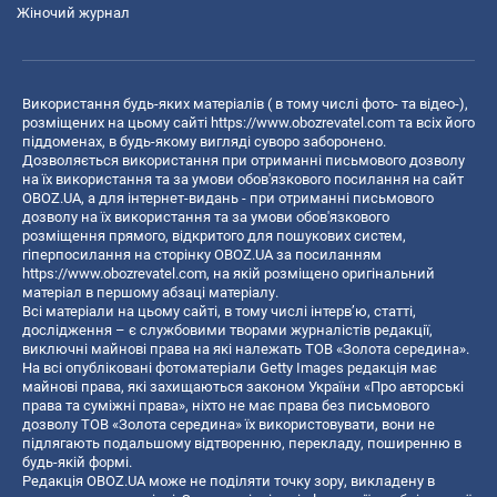
Жіночий журнал
Використання будь-яких матеріалів ( в тому числі фото- та відео-),
розміщених на цьому сайті
https://www.obozrevatel.com
та всіх його
піддоменах, в будь-якому вигляді суворо заборонено.
Дозволяється використання при отриманні письмового дозволу
на їх використання та за умови обов'язкового посилання на сайт
OBOZ.UA, а для інтернет-видань - при отриманні письмового
дозволу на їх використання та за умови обов'язкового
розміщення прямого, відкритого для пошукових систем,
гіперпосилання на сторінку OBOZ.UA за посиланням
https://www.obozrevatel.com
, на якій розміщено оригінальний
матеріал в першому абзаці матеріалу.
Всі матеріали на цьому сайті, в тому числі інтерв’ю, статті,
дослідження – є службовими творами журналістів редакції,
виключні майнові права на які належать ТОВ «Золота середина».
На всі опубліковані фотоматеріали Getty Images редакція має
майнові права, які захищаються законом України «Про авторські
права та суміжні права», ніхто не має права без письмового
дозволу ТОВ «Золота середина» їх використовувати, вони не
підлягають подальшому відтворенню, перекладу, поширенню в
будь-якій формі.
Редакція OBOZ.UA може не поділяти точку зору, викладену в