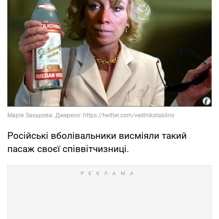
Російські вболівальники висміяли такий
пасаж своєї співвітчизниці.