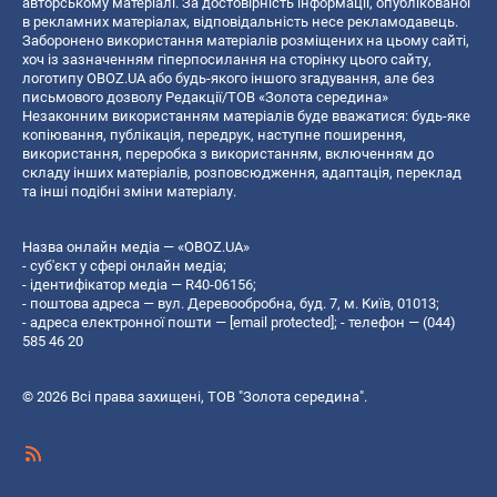
авторському матеріалі. За достовірність інформації, опублікованої
в рекламних матеріалах, відповідальність несе рекламодавець.
Заборонено використання матеріалів розміщених на цьому сайті,
хоч із зазначенням гіперпосилання на сторінку цього сайту,
логотипу OBOZ.UA або будь-якого іншого згадування, але без
письмового дозволу Редакції/ТОВ «Золота середина»
Незаконним використанням матеріалів буде вважатися: будь-яке
копiювання, публiкацiя, передрук, наступне поширення,
використання, переробка з використанням, включенням до
складу інших матеріалів, розповсюдження, адаптація, переклад
та інші подібні зміни матеріалу.
Назва онлайн медіа — «OBOZ.UA»
- суб'єкт у сфері онлайн медіа;
- ідентифікатор медіа — R40-06156;
- поштова адреса — вул. Деревообробна, буд. 7, м. Київ, 01013;
- адреса електронної пошти —
[email protected]
; - телефон — (044)
585 46 20
© 2026 Всі права захищені, ТОВ "Золота середина".