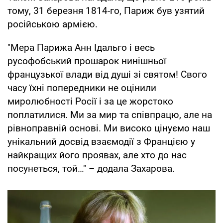
тому, 31 березня 1814-го, Париж був узятий
російською армією.
"Мера Парижа Анн Ідальго і весь
русофобський прошарок нинішньої
французької влади від душі зі святом! Свого
часу їхні попередники не оцінили
миролюбності Росії і за це жорстоко
поплатилися. Ми за мир та співпрацю, але на
рівноправній основі. Ми високо цінуємо наш
унікальний досвід взаємодії з Францією у
найкращих його проявах, але хто до нас
посунеться, той…" – додала Захарова.