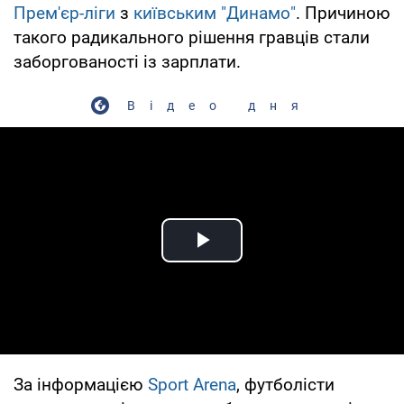
Прем'єр-ліги
з
київським "Динамо"
. Причиною
такого радикального рішення гравців стали
заборгованості із зарплати.
Відео дня
Play Video
За інформацією
Sport Arena
, футболісти