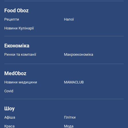
Food Oboz
Рецепти
Напої
Новини Кулінарії
Економіка
Ринки та компанії
Макроекономіка
MedOboz
Новини медицини
MAMACLUB
Covid
Шоу
Афіша
Плітки
Краса
Мода