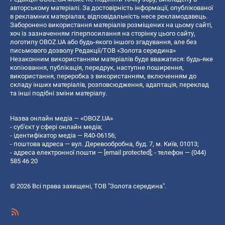
авторському матеріалі. За достовірність інформації, опублікованої
в рекламних матеріалах, відповідальність несе рекламодавець.
Заборонено використання матеріалів розміщених на цьому сайті,
хоч із зазначенням гіперпосилання на сторінку цього сайту,
логотипу OBOZ.UA або будь-якого іншого згадування, але без
письмового дозволу Редакції/ТОВ «Золота середина»
Незаконним використанням матеріалів буде вважатися: будь-яке
копiювання, публiкацiя, передрук, наступне поширення,
використання, переробка з використанням, включенням до
складу інших матеріалів, розповсюдження, адаптація, переклад
та інші подібні зміни матеріалу.
Назва онлайн медіа — «OBOZ.UA»
- суб'єкт у сфері онлайн медіа;
- ідентифікатор медіа — R40-06156;
- поштова адреса — вул. Деревообробна, буд. 7, м. Київ, 01013;
- адреса електронної пошти —
[email protected]
; - телефон — (044)
585 46 20
© 2026 Всі права захищені, ТОВ "Золота середина".