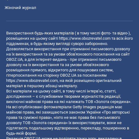
Жіночий журнал
Використання будь-яких матеріалів ( в тому числі фото- та відео-),
розміщених на цьому сайті
https://www.obozrevatel.com
та всіх його
піддоменах, в будь-якому вигляді суворо заборонено.
Дозволяється використання при отриманні письмового дозволу
на їх використання та за умови обов'язкового посилання на сайт
OBOZ.UA, а для інтернет-видань - при отриманні письмового
дозволу на їх використання та за умови обов'язкового
розміщення прямого, відкритого для пошукових систем,
гіперпосилання на сторінку OBOZ.UA за посиланням
https://www.obozrevatel.com
, на якій розміщено оригінальний
матеріал в першому абзаці матеріалу.
Всі матеріали на цьому сайті, в тому числі інтерв’ю, статті,
дослідження – є службовими творами журналістів редакції,
виключні майнові права на які належать ТОВ «Золота середина».
На всі опубліковані фотоматеріали Getty Images редакція має
майнові права, які захищаються законом України «Про авторські
права та суміжні права», ніхто не має права без письмового
дозволу ТОВ «Золота середина» їх використовувати, вони не
підлягають подальшому відтворенню, перекладу, поширенню в
будь-якій формі.
Редакція OBOZ.UA може не поділяти точку зору, викладену в