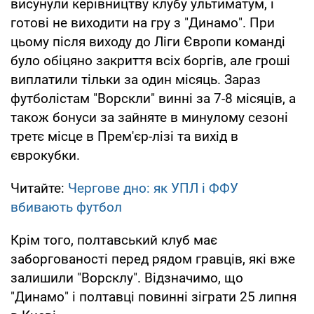
висунули керівництву клубу ультиматум, і
готові не виходити на гру з "Динамо". При
цьому після виходу до Ліги Європи команді
було обіцяно закриття всіх боргів, але гроші
виплатили тільки за один місяць. Зараз
футболістам "Ворскли" винні за 7-8 місяців, а
також бонуси за зайняте в минулому сезоні
третє місце в Прем'єр-лізі та вихід в
єврокубки.
Читайте:
Чергове дно: як УПЛ і ФФУ
вбивають футбол
Крім того, полтавський клуб має
заборгованості перед рядом гравців, які вже
залишили "Ворсклу". Відзначимо, що
"Динамо" і полтавці повинні зіграти 25 липня