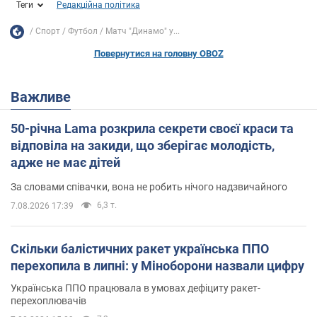
Теги
Редакційна політика
Спорт
Футбол
Матч "Динамо" у...
Повернутися на головну OBOZ
Важливе
50-річна Lama розкрила секрети своєї краси та
відповіла на закиди, що зберігає молодість,
адже не має дітей
За словами співачки, вона не робить нічого надзвичайного
6,3 т.
7.08.2026 17:39
Скільки балістичних ракет українська ППО
перехопила в липні: у Міноборони назвали цифру
Українська ППО працювала в умовах дефіциту ракет-
перехоплювачів