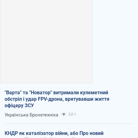
"Варта" та "Новатор" витримали кулеметний
обстріл і удар FPV-дрона, врятувавши життя
офіцеру ЗСУ
Українська Бронетехніка
2,0 т.
КНДР як каталізатор війни, або Про новий