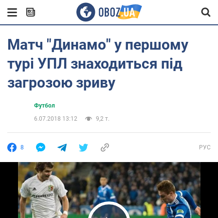
Матч "Динамо" у першому
турі УПЛ знаходиться під
загрозою зриву
Футбол
6.07.2018 13:12
9,2 т.
8
РУС