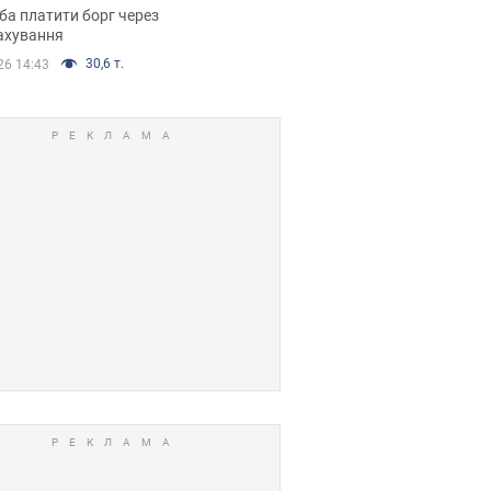
я ухвалив
ба платити борг через
ікуване рішення
ахування
30,6 т.
26 14:43