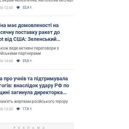
32,4 т.
26 12:00
їна має домовленості на
сячну поставку ракет до
iot від США: Зеленський
рив подробиці
акож веде активні переговори з
ейськими партнерами
35,6 т.
26 14:08
а про учнів та підтримувала
гогів: внаслідок удару РФ по
щині загинула директорка
ького ліцею, її чоловік та онук
пам'ять жертвам російського терору
17,6 т.
26 13:32