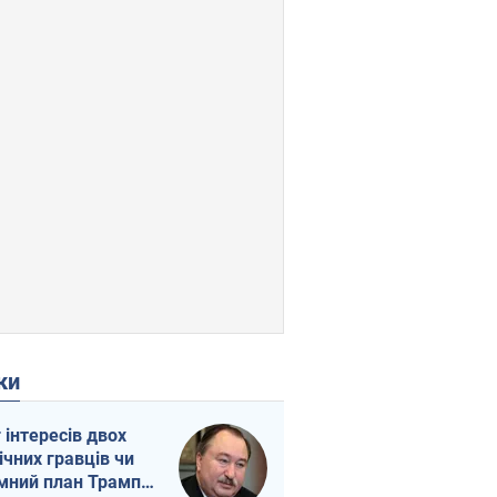
ки
г інтересів двох
ічних гравців чи
мний план Трампа