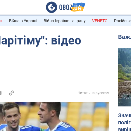
ни
Війна в Україні
Війна Ізраїлю та Ірану
VENETO
Російськ
Важ
арітіму": відео
Читать на русском
Знач
полі
вирі