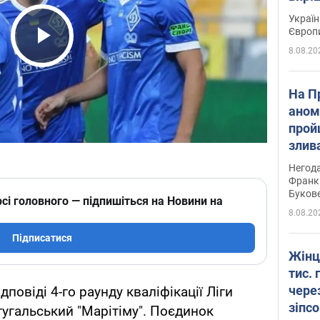
Україн
Європ
8.08.20
Play Video
На П
аном
прой
злив
пере
Негода
річки
Франк
Буков
сі головного — підпишіться на Новини на
8.08.20
Підписатися
Жінц
тис. 
чере
дповіді 4-го раунду кваліфікації Ліги
зіпс
угальський "Марітіму". Поєдинок