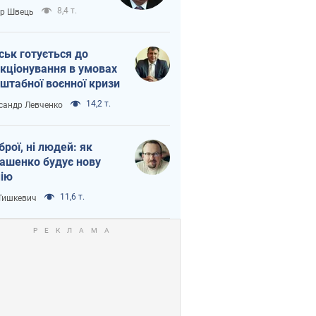
тіна?
8,4 т.
ор Швець
ськ готується до
кціонування в умовах
штабної воєнної кризи
14,2 т.
сандр Левченко
зброї, ні людей: як
ашенко будує нову
ію
11,6 т.
 Тишкевич