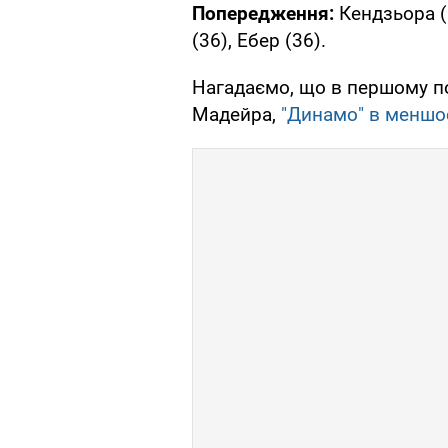
Попередження:
Кендзьора (8
(36), Ебер (36).
Нагадаємо, що в першому по
Мадейра,
"Динамо" в меншос