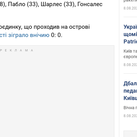
), Пабло (33), Шарлес (33), Гонсалес
8.08.20
єдинку, що проходив на острові
Укра
щомі
ті зіграло внічию
0: 0.
Patr
розк
Київ т
європ
8.08.20
Дбал
педа
Київ
київс
Вічна 
8.08.20