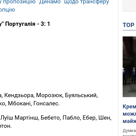
у пропозицію "Динамо" щодо трансферу
 опцію
" Португалія - 3: 1
TO
а, Кендзьора, Морозюк, Буяльський,
о, Мбокані, Гонсалес.
Крем
можл
, Луїш Мартінш, Бебето, Пабло, Ебер, Шен,
майже
ртон.
Інте
Думка,
ракети