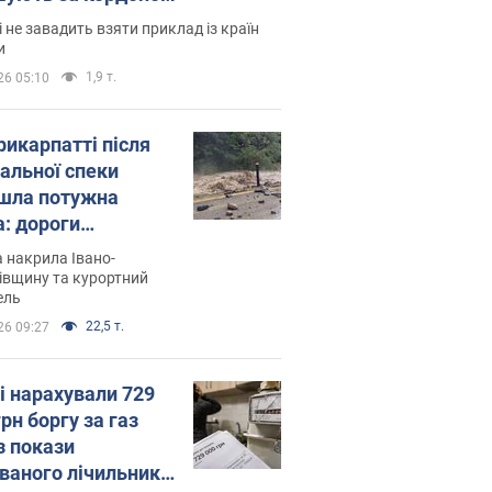
і не завадить взяти приклад із країн
и
1,9 т.
26 05:10
рикарпатті після
альної спеки
шла потужна
а: дороги
творились на
 накрила Івано-
. Відео
івщину та курортний
ель
22,5 т.
26 09:27
і нарахували 729
грн боргу за газ
з покази
ованого лічильника: