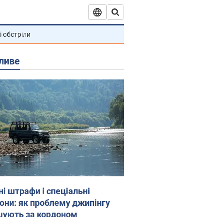
і обстріли
ливе
ні штрафи і спеціальні
гони: як проблему джипінгу
шують за кордоном