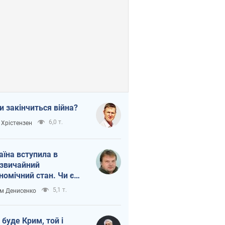
и закінчиться війна?
6,0 т.
 Хрістензен
аїна вступила в
звичайний
номічний стан. Чи є
тло вкінці тунелю?
5,1 т.
м Денисенко
 буде Крим, той і