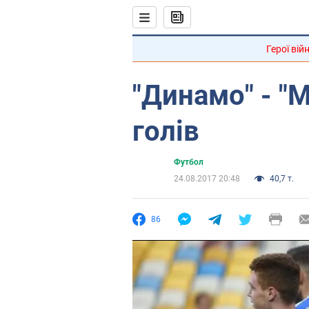
Герої вій
"Динамо" - "М
голів
Футбол
24.08.2017 20:48
40,7 т.
86