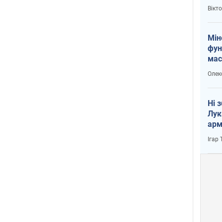
і Пу
Вікт
Мін
фун
мас
Олек
Ні 
Лук
арм
Ігар