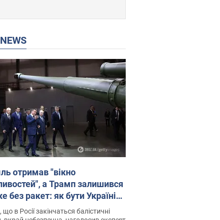
P NEWS
ль отримав "вікно
ивостей", а Трамп залишився
 без ракет: як бути Україні?
рв’ю з Мельником
 що в Росії закінчаться балістичні
, вкрай небезпечна, наголосив експерт