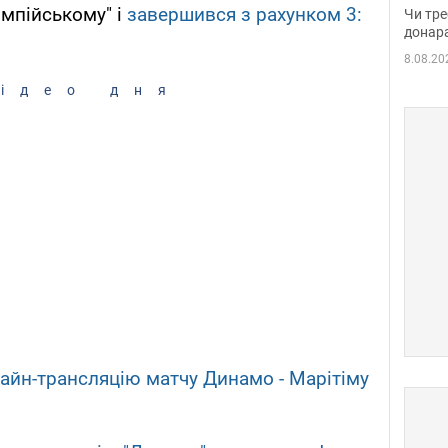
судд
імпійському" і
завершився з рахунком 3:
Чи тре
неоч
донар
8.08.20
ідео дня
айн-трансляцію матчу Динамо - Марітіму