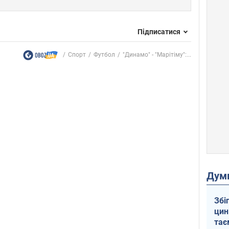
Підписатися
Спорт
Футбол
"Динамо" - "Марітіму":...
Дум
Збі
цин
тає