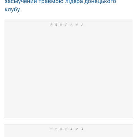
засмучений травмою лідера донецького
клубу.