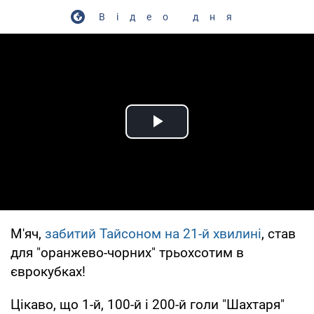
Відео дня
Play Video
М'яч,
забитий Тайсоном на 21-й хвилині
, став
для "оранжево-чорних" трьохсотим в
єврокубках!
Цікаво, що 1-й, 100-й і 200-й голи "Шахтаря"