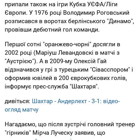
припали також на ігри Кубка УЄФА/Ліги
Європи. У 1976 році Володимир Роговський
розписався в воротах берлінського "Динамо",
провівши дебютний гол команди.
Першої сотні "оранжево-чорні" досягли в
2002 році (Маріуш Левандовскі в матчі з
"Аустрією"). А в 2009-му Олексій Гай
відзначився у грі з турецьким "Сівасспором" і
оформив ювілей в 200 єврокубкових голів,
інформує прес-служба "Шахтаря".
дивіться:
Шахтар - Андерлехт - 3-1: відео-
огляд матчу
Нагадаємо, що після зустрічі головний тренер
"гірників" Мірча Луческу заявив, що