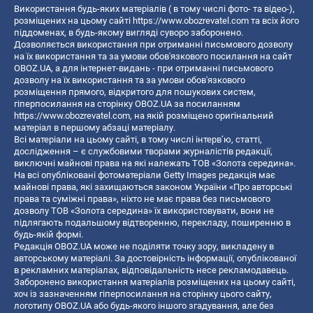
Використання будь-яких матеріалів ( в тому числі фото- та відео-),
розміщених на цьому сайті
https://www.obozrevatel.com
та всіх його
піддоменах, в будь-якому вигляді суворо заборонено.
Дозволяється використання при отриманні письмового дозволу
на їх використання та за умови обов'язкового посилання на сайт
OBOZ.UA, а для інтернет-видань - при отриманні письмового
дозволу на їх використання та за умови обов'язкового
розміщення прямого, відкритого для пошукових систем,
гіперпосилання на сторінку OBOZ.UA за посиланням
https://www.obozrevatel.com
, на якій розміщено оригінальний
матеріал в першому абзаці матеріалу.
Всі матеріали на цьому сайті, в тому числі інтерв’ю, статті,
дослідження – є службовими творами журналістів редакції,
виключні майнові права на які належать ТОВ «Золота середина».
На всі опубліковані фотоматеріали Getty Images редакція має
майнові права, які захищаються законом України «Про авторські
права та суміжні права», ніхто не має права без письмового
дозволу ТОВ «Золота середина» їх використовувати, вони не
підлягають подальшому відтворенню, перекладу, поширенню в
будь-якій формі.
Редакція OBOZ.UA може не поділяти точку зору, викладену в
авторському матеріалі. За достовірність інформації, опублікованої
в рекламних матеріалах, відповідальність несе рекламодавець.
Заборонено використання матеріалів розміщених на цьому сайті,
хоч із зазначенням гіперпосилання на сторінку цього сайту,
логотипу OBOZ.UA або будь-якого іншого згадування, але без