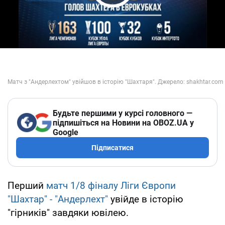
Play Video
Будьте першими у курсі головного —
підпишіться на Новини на OBOZ.UA у
Google
Підписатися
Перший
матч 1/8 фіналу Ліги Європи
"Шахтар" - "Андерлехт"
увійде в історію
"гірників" завдяки ювілею.