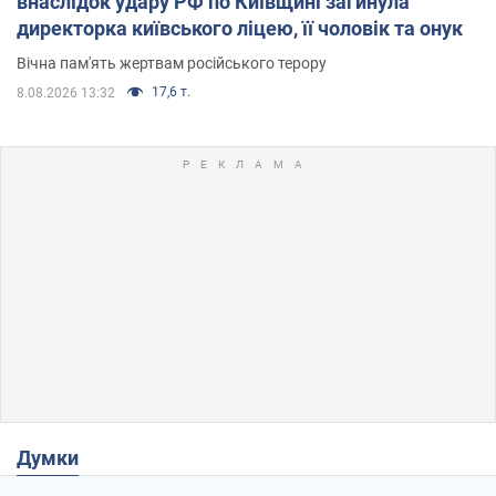
внаслідок удару РФ по Київщині загинула
директорка київського ліцею, її чоловік та онук
Вічна пам'ять жертвам російського терору
17,6 т.
8.08.2026 13:32
Думки