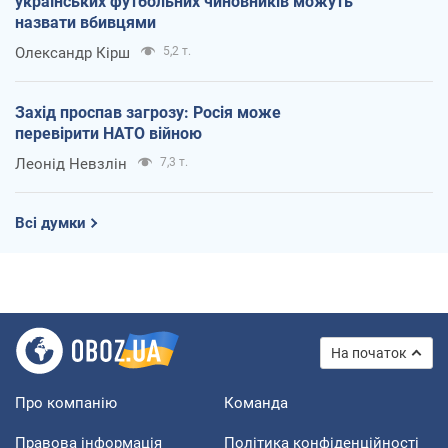
українських футбольних чиновників можуть
назвати вбивцями
Олександр Кірш
5,2 т.
Захід проспав загрозу: Росія може
перевірити НАТО війною
Леонід Невзлін
7,3 т.
Всі думки
На початок
Про компанію
Команда
Правова інформація
Політика конфіденційності