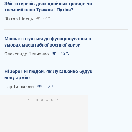
Збіг інтересів двох цинічних гравців чи
таємний план Трампа і Путіна?
Віктор Швець
8,4 т.
Мінськ готується до функціонування в
умовах масштабної воєнної кризи
Олександр Левченко
14,2 т.
Ні зброї, ні людей: як Лукашенко будує
нову армію
Ігар Тишкевич
11,7 т.