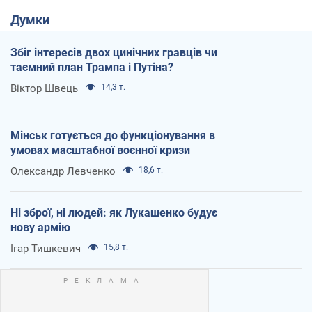
Думки
Збіг інтересів двох цинічних гравців чи
таємний план Трампа і Путіна?
Віктор Швець
14,3 т.
Мінськ готується до функціонування в
умовах масштабної воєнної кризи
Олександр Левченко
18,6 т.
Ні зброї, ні людей: як Лукашенко будує
нову армію
Ігар Тишкевич
15,8 т.