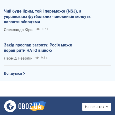
Чий буде Крим, той і переможе (NSJ), а
українських футбольних чиновників можуть
назвати вбивцями
Олександр Кірш
8,7 т.
Захід проспав загрозу: Росія може
перевірити НАТО війною
Леонід Невзлін
9,3 т.
Всі думки
На початок