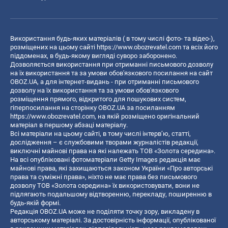
Використання будь-яких матеріалів ( в тому числі фото- та відео-),
розміщених на цьому сайті
https://www.obozrevatel.com
та всіх його
піддоменах, в будь-якому вигляді суворо заборонено.
Дозволяється використання при отриманні письмового дозволу
на їх використання та за умови обов'язкового посилання на сайт
OBOZ.UA, а для інтернет-видань - при отриманні письмового
дозволу на їх використання та за умови обов'язкового
розміщення прямого, відкритого для пошукових систем,
гіперпосилання на сторінку OBOZ.UA за посиланням
https://www.obozrevatel.com
, на якій розміщено оригінальний
матеріал в першому абзаці матеріалу.
Всі матеріали на цьому сайті, в тому числі інтерв’ю, статті,
дослідження – є службовими творами журналістів редакції,
виключні майнові права на які належать ТОВ «Золота середина».
На всі опубліковані фотоматеріали Getty Images редакція має
майнові права, які захищаються законом України «Про авторські
права та суміжні права», ніхто не має права без письмового
дозволу ТОВ «Золота середина» їх використовувати, вони не
підлягають подальшому відтворенню, перекладу, поширенню в
будь-якій формі.
Редакція OBOZ.UA може не поділяти точку зору, викладену в
авторському матеріалі. За достовірність інформації, опублікованої