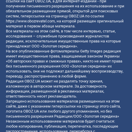
ссылки на сайт OBOZ.UA, а для интернет-изданий - при
получении письменного разрешения на их использование и при
обязательном размещении прямой, открытой для поисковых
систем, гиперссылки на страницу OBOZ.UA по ссылке
https://www.obozrevatel.com
, на которой размещен оригинальный
материал в первом абзаце материала.
Все материалы на этом сайте, в том числе интервью, статьи,
исследования – служебные произведения журналистов
редакции, исключительные имущественные права на которые
принадлежат ООО «Золотая середина».
На все опубликованные фотоматериалы Getty Images редакция
имеет имущественные права, защищаемые законом Украины
«Об авторских правах и смежных правах», никто не имеет права
без письменного разрешения ООО «Золотая середина» их
использовать, они не подлежат дальнейшему воспроизводству,
переводу, распространению в любой форме.
Редакция OBOZ.UA может не разделять точку зрения,
изложенную в авторском материале. За достоверность
информации, размещенной в рекламных материалах,
ответственность несет рекламодатель.
Запрещено использование материалов размещенных на этом
сайте, даже с указанием гиперссылки на страницу этого сайта,
логотипа OBOZ.UA или любого другого упоминания, но без
письменного разрешения Редакции/ООО «Золотая середина»
Незаконным использованием материалов будет считаться:
любое копирование, публикация, перепечатка, последующее
распространение, использование, переработка с