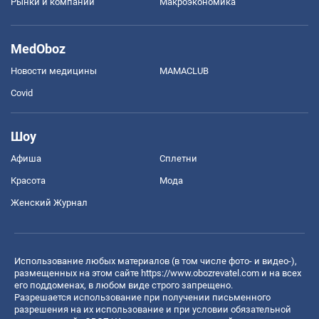
Рынки и компании
Mакроэкономика
MedOboz
Новости медицины
MAMACLUB
Covid
Шоу
Афиша
Сплетни
Красота
Мода
Женский Журнал
Использование любых материалов (в том числе фото- и видео-),
размещенных на этом сайте
https://www.obozrevatel.com
и на всех
его поддоменах, в любом виде строго запрещено.
Разрешается использование при получении письменного
разрешения на их использование и при условии обязательной