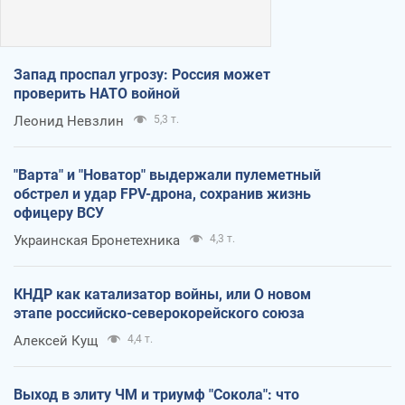
Запад проспал угрозу: Россия может
проверить НАТО войной
Леонид Невзлин
5,3 т.
"Варта" и "Новатор" выдержали пулеметный
обстрел и удар FPV-дрона, сохранив жизнь
офицеру ВСУ
Украинская Бронетехника
4,3 т.
КНДР как катализатор войны, или О новом
этапе российско-северокорейского союза
Алексей Кущ
4,4 т.
Выход в элиту ЧМ и триумф "Сокола": что