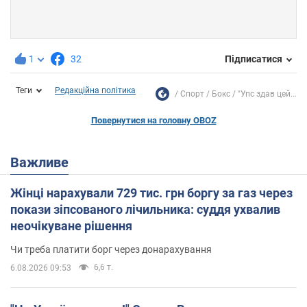
1
32
Підписатися
Теги
Редакційна політика
Спорт
Бокс
"Упс здав цей...
Повернутися на головну OBOZ
Важливе
Жінці нарахували 729 тис. грн боргу за газ через
покази зіпсованого лічильника: суддя ухвалив
неочікуване рішення
Чи треба платити борг через донарахування
6,6 т.
6.08.2026 09:53