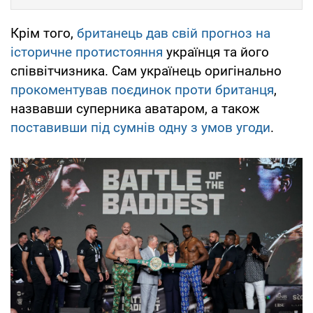
Крім того,
британець дав свій прогноз на
історичне протистояння
українця та його
співвітчизника. Сам українець оригінально
прокоментував поєдинок проти британця
,
назвавши суперника аватаром, а також
поставивши під сумнів одну з умов угоди
.