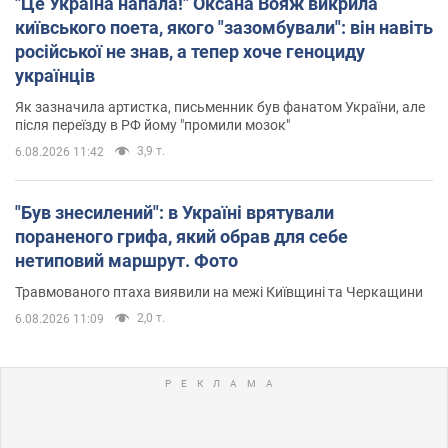
"Це Україна напала!" Оксана Вояж викрила
київського поета, якого "зазомбували": він навіть
російської не знав, а тепер хоче геноциду
українців
Як зазначила артистка, письменник був фанатом України, але
після переїзду в РФ йому "промили мозок"
3,9 т.
6.08.2026 11:42
"Був знесилений": в Україні врятували
пораненого грифа, який обрав для себе
нетиповий маршрут. Фото
Травмованого птаха виявили на межі Київщині та Черкащини
2,0 т.
6.08.2026 11:09