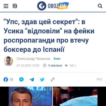
"Упс, здав цей секрет": в
Усика "відповіли" на фейки
роспропаганди про втечу
боксера до Іспанії
Олександр Чеканов
Бокс
27.10.2023 19:30
3 хвилини
4,0 т.
32
РУС