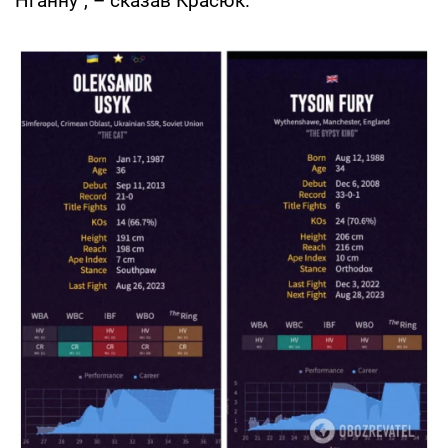
Нганну", – сказав Красюк.