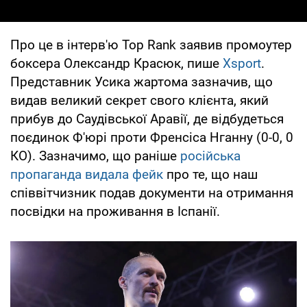
Про це в інтерв'ю Top Rank заявив промоутер
боксера Олександр Красюк, пише
Xsport
.
Представник Усика жартома зазначив, що
видав великий секрет свого клієнта, який
прибув до Саудівської Аравії, де відбудеться
поєдинок Ф'юрі проти Френсіса Нганну (0-0, 0
КО). Зазначимо, що раніше
російська
пропаганда видала фейк
про те, що наш
співвітчизник подав документи на отримання
посвідки на проживання в Іспанії.