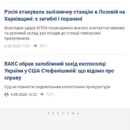
Росія атакувала залізничну станцію в Лозовій на
Харківщині: є загиблі і поранені
Внаслідок удару БПЛА пошкоджено вокзал, контактну мережу
та рухомий склад, рух поїздів до станції тимчасово
призупинили
3,0 т.
6.08.2026 11:57
ВАКС обрав запобіжний захід експосолці
України у США Стефанішиній: що відомо про
справу
Суд не повністю задовольнив клопотання прокуратури
7,3 т.
6.08.2026 12:22