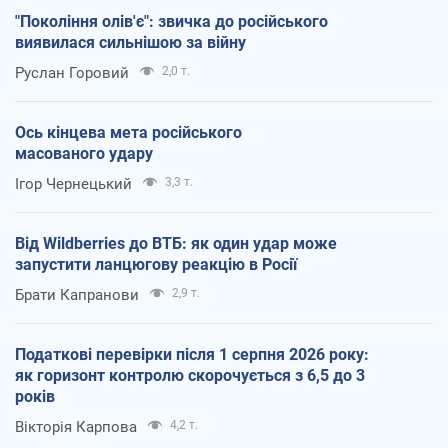
"Покоління олів'є": звичка до російського
виявилася сильнішою за війну
Руслан Горовий
2,0 т.
Ось кінцева мета російського
масованого удару
Ігор Чернецький
3,3 т.
Від Wildberries до ВТБ: як один удар може
запустити ланцюгову реакцію в Росії
Брати Капранови
2,9 т.
Податкові перевірки після 1 серпня 2026 року:
як горизонт контролю скорочується з 6,5 до 3
років
Вікторія Карпова
4,2 т.