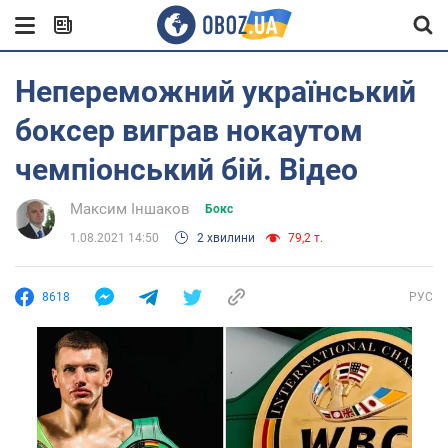
Непереможний український
боксер виграв нокаутом
чемпіонський бій. Відео
Максим Іншаков
Бокс
1.08.2021 14:50
2 хвилини
79,2 т.
8618
РУС