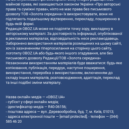
майнові права, які захищаються законом України «Про авторські
права та суміжні права», ніхто не має права без письмового
дозволу ТОВ «Золота середина» їх використовувати, вони не
підлягають подальшому відтворенню, перекладу, поширенню в
будь-якій формі.
Редакція OBOZ.UA може не поділяти точку зору, викладену в
авторському матеріалі. За достовірність інформації, опублікованої
в рекламних матеріалах, відповідальність несе рекламодавець.
Заборонено використання матеріалів розміщених на цьому сайті,
хоч із зазначенням гіперпосилання на сторінку цього сайту,
логотипу OBOZ.UA або будь-якого іншого згадування, але без
письмового дозволу Редакції/ТОВ «Золота середина»
Незаконним використанням матеріалів буде вважатися: будь-яке
копiювання, публiкацiя, передрук, наступне поширення,
використання, переробка з використанням, включенням до
складу інших матеріалів, розповсюдження, адаптація, переклад
та інші подібні зміни матеріалу.
Назва онлайн медіа — «OBOZ.UA»
- суб'єкт у сфері онлайн медіа;
- ідентифікатор медіа — R40-06156;
- поштова адреса — вул. Деревообробна, буд. 7, м. Київ, 01013;
- адреса електронної пошти —
[email protected]
; - телефон — (044)
585 46 20