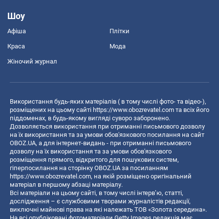
Шоу
Афіша
Плітки
Краса
Мода
Жіночий журнал
Використання будь-яких матеріалів ( в тому числі фото- та відео-),
розміщених на цьому сайті
https://www.obozrevatel.com
та всіх його
піддоменах, в будь-якому вигляді суворо заборонено.
Дозволяється використання при отриманні письмового дозволу
на їх використання та за умови обов'язкового посилання на сайт
OBOZ.UA, а для інтернет-видань - при отриманні письмового
дозволу на їх використання та за умови обов'язкового
розміщення прямого, відкритого для пошукових систем,
гіперпосилання на сторінку OBOZ.UA за посиланням
https://www.obozrevatel.com
, на якій розміщено оригінальний
матеріал в першому абзаці матеріалу.
Всі матеріали на цьому сайті, в тому числі інтерв’ю, статті,
дослідження – є службовими творами журналістів редакції,
виключні майнові права на які належать ТОВ «Золота середина».
На всі опубліковані фотоматеріали Getty Images редакція має