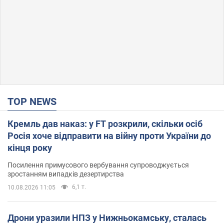
TOP NEWS
Кремль дав наказ: у FT розкрили, скільки осіб
Росія хоче відправити на війну проти України до
кінця року
Посилення примусового вербування супроводжується
зростанням випадків дезертирства
6,1 т.
10.08.2026 11:05
Дрони уразили НПЗ у Нижньокамську, сталась