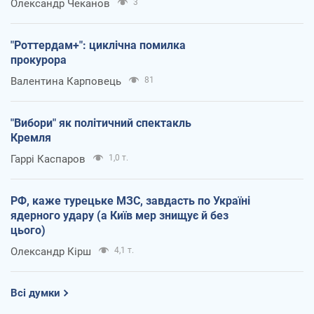
Олександр Чеканов
3
"Роттердам+": циклічна помилка
прокурора
Валентина Карповець
81
"Вибори" як політичний спектакль
Кремля
Гаррі Каспаров
1,0 т.
РФ, каже турецьке МЗС, завдасть по Україні
ядерного удару (а Київ мер знищує й без
цього)
Олександр Кірш
4,1 т.
Всі думки