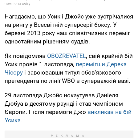
Нагадаємо, що Усик і Джойс уже зустрічалися
на рингу у Всесвітній суперсерії боксу. У
березні 2013 року наш співвітчизник переміг
одностайним рішенням суддів.
Як повідомляв
OBOZREVATEL
, свій крайній бій
Усик провів 1 листопада,
перемігши Дерека
Чісору
і завоювавши титул обов'язкового
претендента по лінії WBO в суперважкій вазі.
29 листопада Джойс нокаутував Даніеля
Дюбуа в десятому раунді і став чемпіоном
Європи. Після перемоги Джо
викликав на бій
Усика.