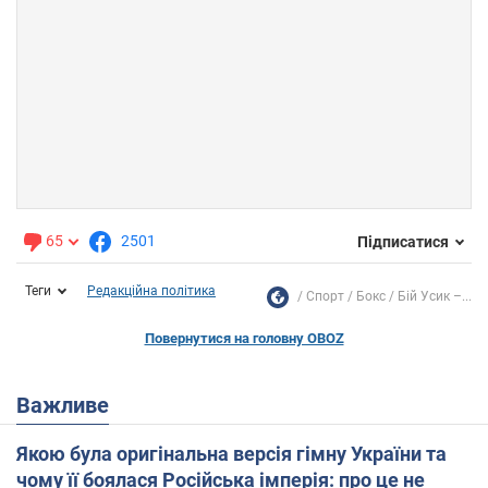
65
2501
Підписатися
Теги
Редакційна політика
Спорт
Бокс
Бій Усик –...
Повернутися на головну OBOZ
Важливе
Якою була оригінальна версія гімну України та
чому її боялася Російська імперія: про це не