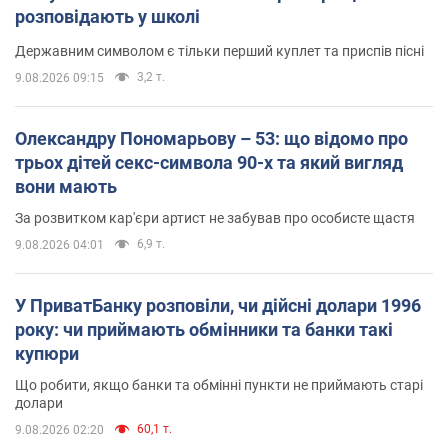
розповідають у школі
Державним символом є тільки перший куплет та приспів пісні
3,2 т.
9.08.2026 09:15
Олександру Пономарьову – 53: що відомо про
трьох дітей секс-символа 90-х та який вигляд
вони мають
За розвитком кар'єри артист не забував про особисте щастя
6,9 т.
9.08.2026 04:01
У ПриватБанку розповіли, чи дійсні долари 1996
року: чи приймають обмінники та банки такі
купюри
Що робити, якщо банки та обмінні пункти не приймають старі
долари
60,1 т.
9.08.2026 02:20