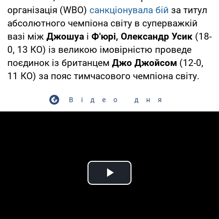
організація (WBO)
санкціонувала бій
за титул
абсолютного чемпіона світу в суперважкій
вазі між
Джошуа
і
Ф'юрі,
Олександр Усик
(18-
0, 13 КО) із великою імовірністю проведе
поєдинок із британцем
Джо Джойсом
(12-0,
11 КО) за пояс тимчасового чемпіона світу.
Відео дня
Play Video