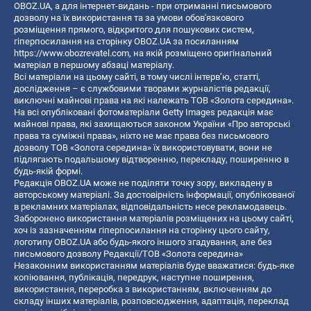
OBOZ.UA, а для інтернет-видань - при отриманні письмового
дозволу на їх використання та за умови обов'язкового
розміщення прямого, відкритого для пошукових систем,
гіперпосилання на сторінку OBOZ.UA за посиланням
https://www.obozrevatel.com
, на якій розміщено оригінальний
матеріал в першому абзаці матеріалу.
Всі матеріали на цьому сайті, в тому числі інтерв’ю, статті,
дослідження – є службовими творами журналістів редакції,
виключні майнові права на які належать ТОВ «Золота середина».
На всі опубліковані фотоматеріали Getty Images редакція має
майнові права, які захищаються законом України «Про авторські
права та суміжні права», ніхто не має права без письмового
дозволу ТОВ «Золота середина» їх використовувати, вони не
підлягають подальшому відтворенню, перекладу, поширенню в
будь-якій формі.
Редакція OBOZ.UA може не поділяти точку зору, викладену в
авторському матеріалі. За достовірність інформації, опублікованої
в рекламних матеріалах, відповідальність несе рекламодавець.
Заборонено використання матеріалів розміщених на цьому сайті,
хоч із зазначенням гіперпосилання на сторінку цього сайту,
логотипу OBOZ.UA або будь-якого іншого згадування, але без
письмового дозволу Редакції/ТОВ «Золота середина»
Незаконним використанням матеріалів буде вважатися: будь-яке
копiювання, публiкацiя, передрук, наступне поширення,
використання, переробка з використанням, включенням до
складу інших матеріалів, розповсюдження, адаптація, переклад