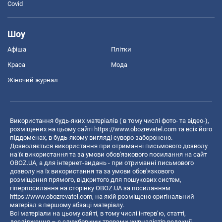
Covid
Шоу
Афіша
Плітки
Краса
Мода
Жіночий журнал
Використання будь-яких матеріалів ( в тому числі фото- та відео-),
розміщених на цьому сайті
https://www.obozrevatel.com
та всіх його
піддоменах, в будь-якому вигляді суворо заборонено.
Дозволяється використання при отриманні письмового дозволу
на їх використання та за умови обов'язкового посилання на сайт
OBOZ.UA, а для інтернет-видань - при отриманні письмового
дозволу на їх використання та за умови обов'язкового
розміщення прямого, відкритого для пошукових систем,
гіперпосилання на сторінку OBOZ.UA за посиланням
https://www.obozrevatel.com
, на якій розміщено оригінальний
матеріал в першому абзаці матеріалу.
Всі матеріали на цьому сайті, в тому числі інтерв’ю, статті,
дослідження – є службовими творами журналістів редакції,