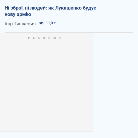
Ні зброї, ні людей: як Лукашенко будує
нову армію
Ігар Тишкевич
11,0 т.