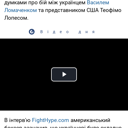
думками про бій між українцем
Василем
Ломаченком
та представником США Теофімо
Лопесом.
Відео дня
Play Video
В інтерв'ю
FightHype.com
американський
боксер зазначив, що українцеві було складно