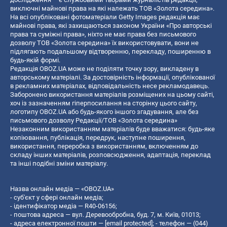
виключні майнові права на які належать ТОВ «Золота середина».
На всі опубліковані фотоматеріали Getty Images редакція має
майнові права, які захищаються законом України «Про авторські
права та суміжні права», ніхто не має права без письмового
дозволу ТОВ «Золота середина» їх використовувати, вони не
підлягають подальшому відтворенню, перекладу, поширенню в
будь-якій формі.
Редакція OBOZ.UA може не поділяти точку зору, викладену в
авторському матеріалі. За достовірність інформації, опублікованої
в рекламних матеріалах, відповідальність несе рекламодавець.
Заборонено використання матеріалів розміщених на цьому сайті,
хоч із зазначенням гіперпосилання на сторінку цього сайту,
логотипу OBOZ.UA або будь-якого іншого згадування, але без
письмового дозволу Редакції/ТОВ «Золота середина»
Незаконним використанням матеріалів буде вважатися: будь-яке
копiювання, публiкацiя, передрук, наступне поширення,
використання, переробка з використанням, включенням до
складу інших матеріалів, розповсюдження, адаптація, переклад
та інші подібні зміни матеріалу.
Назва онлайн медіа — «OBOZ.UA»
- суб'єкт у сфері онлайн медіа;
- ідентифікатор медіа — R40-06156;
- поштова адреса — вул. Деревообробна, буд. 7, м. Київ, 01013;
- адреса електронної пошти —
[email protected]
; - телефон — (044)