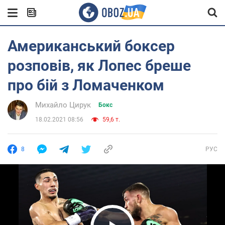
Американський боксер
розповів, як Лопес бреше
про бій з Ломаченком
Михайло Цирук
Бокс
18.02.2021 08:56
59,6 т.
8
РУС