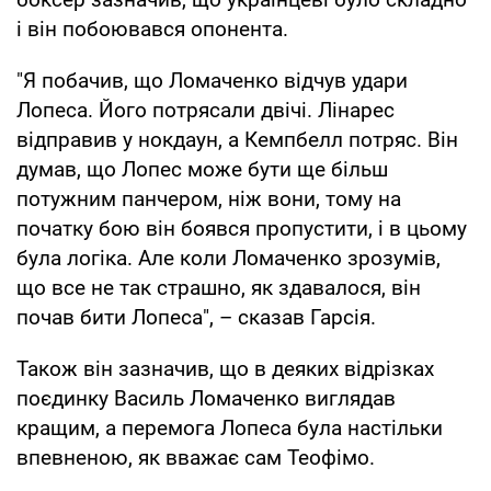
і він побоювався опонента.
"Я побачив, що Ломаченко відчув удари
Лопеса. Його потрясали двічі. Лінарес
відправив у нокдаун, а Кемпбелл потряс. Він
думав, що Лопес може бути ще більш
потужним панчером, ніж вони, тому на
початку бою він боявся пропустити, і в цьому
була логіка. Але коли Ломаченко зрозумів,
що все не так страшно, як здавалося, він
почав бити Лопеса", – сказав Гарсія.
Також він зазначив, що в деяких відрізках
поєдинку Василь Ломаченко виглядав
кращим, а перемога Лопеса була настільки
впевненою, як вважає сам Теофімо.