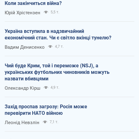
Коли закінчиться війна?
Юрій Хрістензен
5,5 т.
Україна вступила в надзвичайний
економічний стан. Чи є світло вкінці тунелю?
Вадим Денисенко
4,7 т.
Чий буде Крим, той і переможе (NSJ), а
українських футбольних чиновників можуть
назвати вбивцями
Олександр Кірш
4,9 т.
Захід проспав загрозу: Росія може
перевірити НАТО війною
Леонід Невзлін
7,1 т.