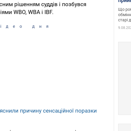
прий
сним рішенням суддів і позбувся
та б
Що роб
іями WBO, WBA і IBF.
обмінн
старі 
ідео дня
9.08.20
ояснили причину сенсаційної поразки