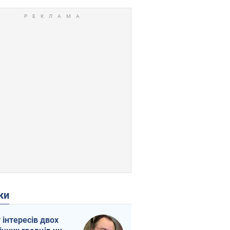
ки
г інтересів двох