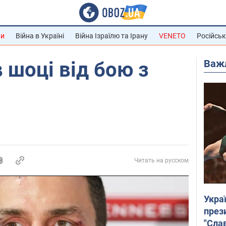
ни
Війна в Україні
Війна Ізраїлю та Ірану
VENETO
Російськ
Важ
 шоці від бою з
Читать на русском
Укра
през
"Слав