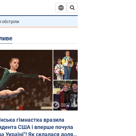
і обстріли
ливе
їнська гімнастка вразила
идента США і вперше почула
а Україні"! Як склалася доля