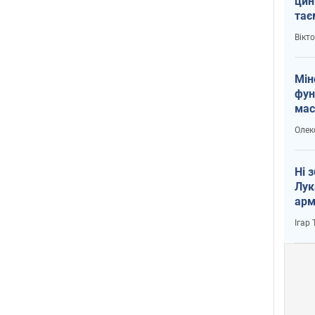
цин
тає
і Пу
Вікт
Мін
фун
мас
Олек
Ні 
Лук
арм
Ігар