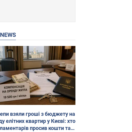
P NEWS
епи взяли гроші з бюджету на
у елітних квартир у Києві: хто
рламентарів просив кошти та