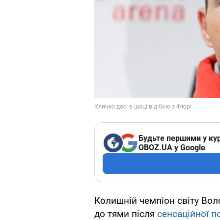
Будьте першими у кур
OBOZ.UA у Google
Колишній чемпіон світу Во
до тями після
сенсаційної п