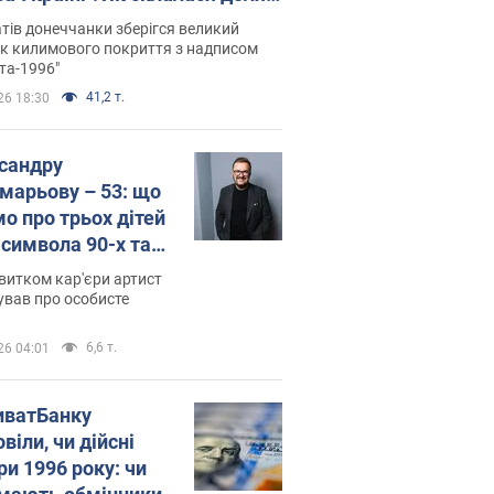
паєвої, яка 30 років тому
тів донеччанки зберігся великий
ала "золото" Олімпіади
к килимового покриття з надписом
та-1996"
41,2 т.
26 18:30
сандру
марьову – 53: що
мо про трьох дітей
-символа 90-х та
 вигляд вони
витком кар'єри артист
ть
ував про особисте
6,6 т.
26 04:01
иватБанку
віли, чи дійсні
ри 1996 року: чи