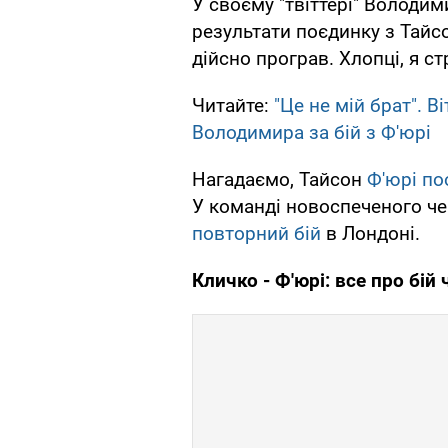
У своєму "твіттері" Володим
результати поєдинку з Тайс
дійсно програв. Хлопці, я с
Читайте:
"Це не мій брат". 
Володимира за бій з Ф'юрі
Нагадаємо, Тайсон
Ф'юрі по
У команді новоспеченого ч
повторний бій
в Лондоні.
Кличко - Ф'юрі: все про бій