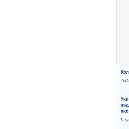
Кол
Юрій
Укр
над
еко
сві
Вади