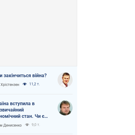
и закінчиться війна?
11,2 т.
 Хрістензен
аїна вступила в
звичайний
номічний стан. Чи є
тло вкінці тунелю?
9,0 т.
м Денисенко