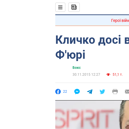
Герої вій
Кличко досі в
Ф'юрі
Бокс
30.11.2015 12:27
51,1 т.
22