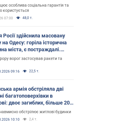
оселився
цює особлива соціальна гарантія та
ю користується
48,0 т.
26 07:00
я Росії здійснила масовану
 на Одесу: горіла історична
на міста, є постраждалі.
 та відео
рору ворог застосував ракети та
22,5 т.
8.2026 09:16
йська армія обстріляла дві
ні багатоповерхівки в
ві: двоє загиблих, більше 20
раждалих
навмисно обстрілює житлові будинки
2,4 т.
8.2026 10:10