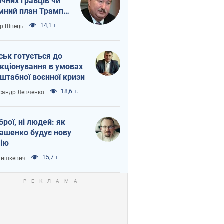
ічних гравців чи
мний план Трампа
тіна?
14,1 т.
ор Швець
ськ готується до
кціонування в умовах
штабної воєнної кризи
18,6 т.
сандр Левченко
зброї, ні людей: як
ашенко будує нову
ію
15,7 т.
 Тишкевич