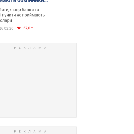
мають обмінники
анки такі купюри
ити, якщо банки та
і пункти не приймають
долари
57,0 т.
26 02:20