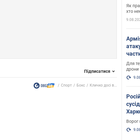
де п
Як пра
хто не
9.08.20
Армі
атаку
части
Фото
Для те
дрони
Підписатися
9.0
Спорт
Бокс
Кличко досі в...
Росі
сусід
Харко
пост
Ворог 
9.0