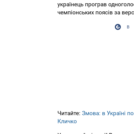
українець програв одноголо
чемпіонських поясів за верс
В
Читайте:
Змова: в Україні п
Кличко