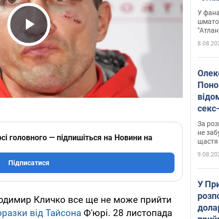
Подко
У фана
вигр
шмато
"Атлан
Play Video
8.08.20
Олек
Поно
відо
секс
який
За роз
маю
не заб
сі головного — підпишіться на Новини на
щастя
9.08.20
Підписатися
У Пр
розпо
лодимир Кличко все ще не може прийти
дола
оразки від Тайсона
Ф'юрі. 28 листопада