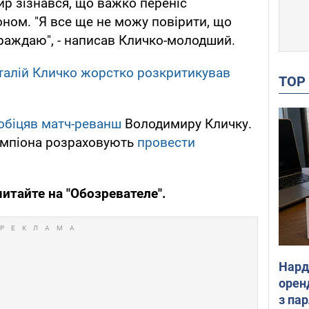
ир зізнався, що важко переніс
оном. "Я все ще не можу повірити, що
траждаю", - написав Кличко-молодший.
Віталій Кличко жорстко розкритикував
TO
обіцяв матч-реванш
Володимиру Кличку.
емпіона розраховують
провести
 читайте на "Обозревателе".
Нард
оренд
з па