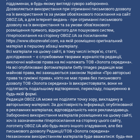
піддоменах, в будь-якому вигляді суворо заборонено.
Дозволяється використання при отриманні письмового дозволу
на їх використання та за умови обов'язкового посилання на сайт
OBOZ.UA, а для інтернет-видань - при отриманні письмового
дозволу на їх використання та за умови обов'язкового
розміщення прямого, відкритого для пошукових систем,
гіперпосилання на сторінку OBOZ.UA за посиланням
https://www.obozrevatel.com
, на якій розміщено оригінальний
матеріал в першому абзаці матеріалу.
Всі матеріали на цьому сайті, в тому числі інтерв’ю, статті,
дослідження – є службовими творами журналістів редакції,
виключні майнові права на які належать ТОВ «Золота середина».
На всі опубліковані фотоматеріали Getty Images редакція має
майнові права, які захищаються законом України «Про авторські
права та суміжні права», ніхто не має права без письмового
дозволу ТОВ «Золота середина» їх використовувати, вони не
підлягають подальшому відтворенню, перекладу, поширенню в
будь-якій формі.
Редакція OBOZ.UA може не поділяти точку зору, викладену в
авторському матеріалі. За достовірність інформації, опублікованої
в рекламних матеріалах, відповідальність несе рекламодавець.
Заборонено використання матеріалів розміщених на цьому сайті,
хоч із зазначенням гіперпосилання на сторінку цього сайту,
логотипу OBOZ.UA або будь-якого іншого згадування, але без
письмового дозволу Редакції/ТОВ «Золота середина»
Незаконним використанням матеріалів буде вважатися: будь-яке