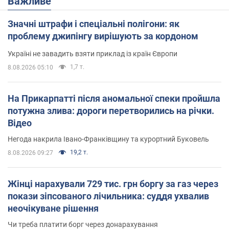
Важливе
Значні штрафи і спеціальні полігони: як
проблему джипінгу вирішують за кордоном
Україні не завадить взяти приклад із країн Європи
1,7 т.
8.08.2026 05:10
На Прикарпатті після аномальної спеки пройшла
потужна злива: дороги перетворились на річки.
Відео
Негода накрила Івано-Франківщину та курортний Буковель
19,2 т.
8.08.2026 09:27
Жінці нарахували 729 тис. грн боргу за газ через
покази зіпсованого лічильника: суддя ухвалив
неочікуване рішення
Чи треба платити борг через донарахування