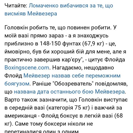
Читайте:
Ломаченко вибачився за те, що
висміяв Мейвезера
Головкін робить те, що повинен робити. У
моїй вазі прямо зараз - а я знаходжусь
приблизно в 148-150 фунтах (67,9 кг) - це,
ймовірно, був би хороший бій для мене, але я
практично завершив кар'єру", - цитує Флойда
Boxingscene.com
. Нагадаємо, нещодавно
Флойд
Мейвезер назвав себе переможним
боягузом
. Раніше "Обозреватель" повідомляв,
що
названа дата останнього бою Мейвезера
.
Варто також зазначити, що Головкін виступає
в середній вазі (категорія 75 кг) і важчий за
американця - Флойд боксує в легкій вазі (68
кг). Саме тому боксери ніколи не
перетиналися один з одним.