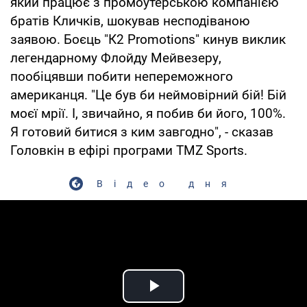
який працює з промоутерською компанією
братів Кличків, шокував несподіваною
заявою. Боєць "К2 Promotions" кинув виклик
легендарному Флойду Мейвезеру,
пообіцявши побити непереможного
американця. "Це був би неймовірний бій! Бій
моєї мрії. І, звичайно, я побив би його, 100%.
Я готовий битися з ким завгодно", - сказав
Головкін в ефірі програми TMZ Sports.
Відео дня
Play Video