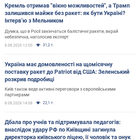
Кремль отримав "вікно можливостей", а Трамп
залишився майже без ракет: як бути Україні?
Інтерв’ю з Мельником
Думка, що в Росії закінчаться балістичні ракети, вкрай
небезпечна, наголосив експерт
31,2 т.
8.08.2026 12:00
Україна має домовленості на щомісячну
поставку ракет до Patriot від США: Зеленський
розкрив подробиці
Київ також веде активні переговори з європейськими
партнерами
22,1 т.
8.08.2026 14:08
Дбала про учнів та підтримувала педагогів:
внаслідок удару РФ по Київщині загинула
директорка київського ліцею, її чоловік та онук