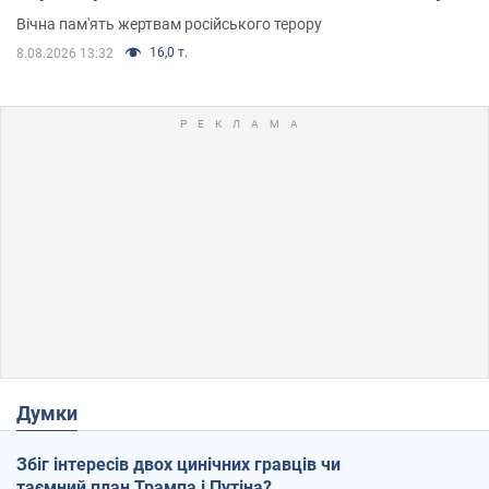
Вічна пам'ять жертвам російського терору
16,0 т.
8.08.2026 13:32
Думки
Збіг інтересів двох цинічних гравців чи
таємний план Трампа і Путіна?