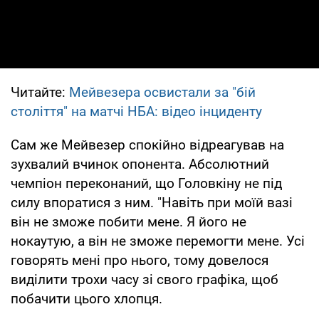
Читайте:
Мейвезера освистали за "бій
століття" на матчі НБА: відео інциденту
Сам же Мейвезер спокійно відреагував на
зухвалий вчинок опонента. Абсолютний
чемпіон переконаний, що Головкіну не під
силу впоратися з ним. "Навіть при моїй вазі
він не зможе побити мене. Я його не
нокаутую, а він не зможе перемогти мене. Усі
говорять мені про нього, тому довелося
виділити трохи часу зі свого графіка, щоб
побачити цього хлопця.