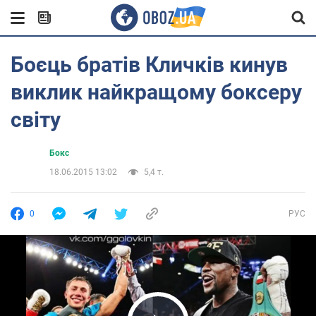
Боєць братів Кличків кинув
виклик найкращому боксеру
світу
Бокс
18.06.2015 13:02
5,4 т.
0
РУС