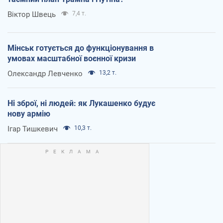
Віктор Швець
7,4 т.
Мінськ готується до функціонування в
умовах масштабної воєнної кризи
Олександр Левченко
13,2 т.
Ні зброї, ні людей: як Лукашенко будує
нову армію
Ігар Тишкевич
10,3 т.