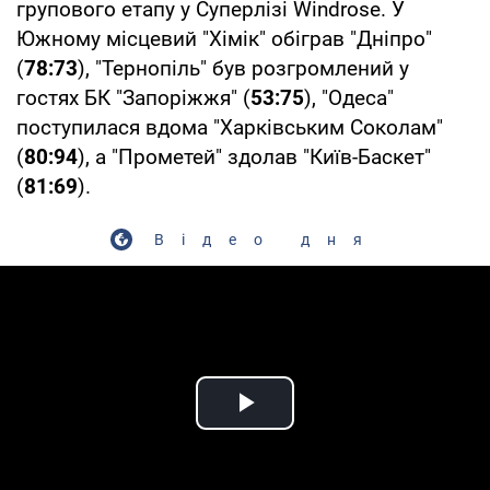
групового етапу у Суперлізі Windrose. У
Южному місцевий "Хімік" обіграв "Дніпро"
(
78:73
), "Тернопіль" був розгромлений у
гостях БК "Запоріжжя" (
53:75
), "Одеса"
поступилася вдома "Харківським Соколам"
(
80:94
), а "Прометей" здолав "Київ-Баскет"
(
81:69
).
Відео дня
Play Video