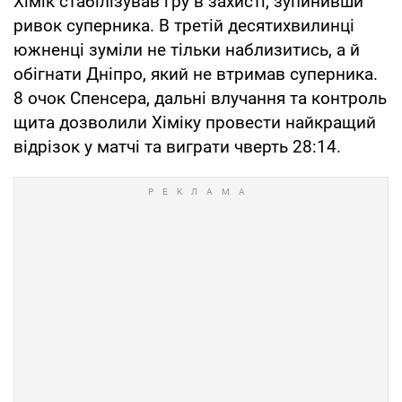
Хімік стабілізував гру в захисті, зупинивши
ривок суперника. В третій десятихвилинці
южненці зуміли не тільки наблизитись, а й
обігнати Дніпро, який не втримав суперника.
8 очок Спенсера, дальні влучання та контроль
щита дозволили Хіміку провести найкращий
відрізок у матчі та виграти чверть 28:14.