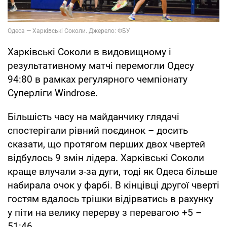
Харківські Соколи в видовищному і
результативному матчі перемогли Одесу
94:80 в рамках регулярного чемпіонату
Суперліги Windrose.
Більшість часу на майданчику глядачі
спостерігали рівний поєдинок – досить
сказати, що протягом перших двох чвертей
відбулось 9 змін лідера. Харківські Соколи
краще влучали з-за дуги, тоді як Одеса більше
набирала очок у фарбі. В кінцівці другої чверті
гостям вдалось трішки відірватись в рахунку
у піти на велику перерву з перевагою +5 –
51:46.