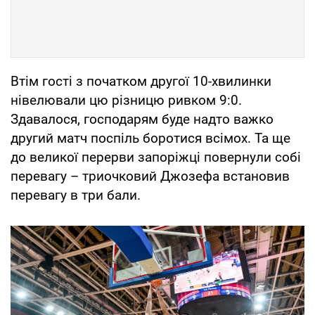
Втім гості з початком другої 10-хвилинки
нівелювали цю різницю ривком 9:0.
Здавалося, господарям буде надто важко
другий матч поспіль боротися всімох. Та ще
до великої перерви запоріжці повернули собі
перевагу – триочковий Джозефа встановив
перевагу в три бали.