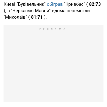
Києві "Будівельник"
обіграв
"Кривбас" (
82:73
), а "Черкаські Мавпи" вдома перемогли
"Миколаїв" (
81:71
).