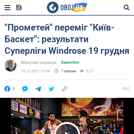
"Прометей" переміг "Київ-
Баскет": результати
Суперліги Windrose 19 грудня
Максим Іншаков
Баскетбол
19.12.2021 15:54
7 хвилин
5,3 т.
0
РУС