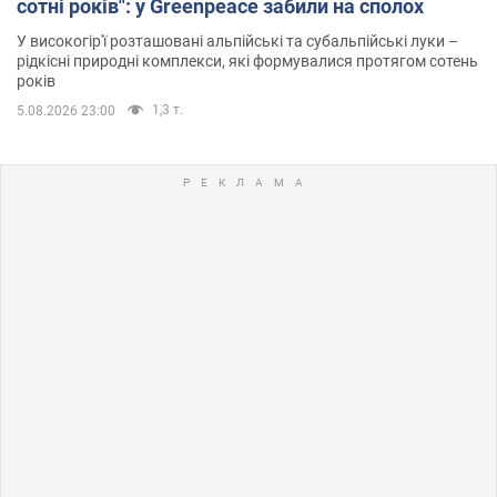
сотні років": у Greenpeace забили на сполох
У високогір'ї розташовані альпійські та субальпійські луки –
рідкісні природні комплекси, які формувалися протягом сотень
років
1,3 т.
5.08.2026 23:00