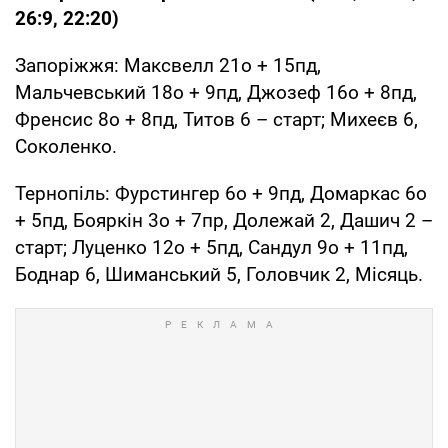
26:9, 22:20)
Запоріжжя: Максвелл 21о + 15пд,
Мальчевський 18о + 9пд, Джозеф 16о + 8пд,
Френсис 8о + 8пд, Титов 6 – старт; Михеєв 6,
Соколенко.
Тернопіль: Фурстингер 6о + 9пд, Домаркас 6о
+ 5пд, Бояркін 3о + 7пр, Долежай 2, Дашич 2 –
старт; Луценко 12о + 5пд, Сандул 9о + 11пд,
Боднар 6, Шиманський 5, Головчик 2, Місяць.