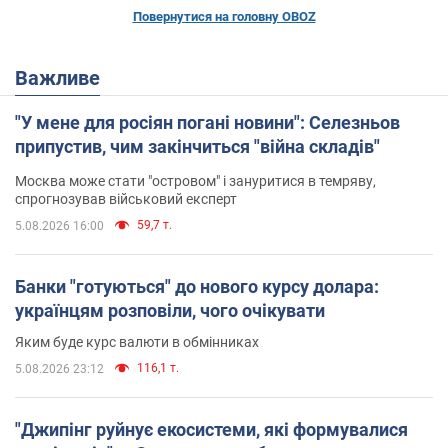
Повернутися на головну OBOZ
Важливе
"У мене для росіян погані новини": Селезньов
припустив, чим закінчиться "війна складів"
Москва може стати "островом" і зануритися в темряву,
спрогнозував військовий експерт
59,7 т.
5.08.2026 16:00
Банки "готуються" до нового курсу долара:
українцям розповіли, чого очікувати
Яким буде курс валюти в обмінниках
116,1 т.
5.08.2026 23:12
"Джипінг руйнує екосистеми, які формувалися