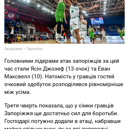
Головними лідерами атак запоріжців за цей
час стали Ясін Джозеф (13 очок) та Еван
Максвелл (10). Натомість у гравців гостей
очковий здобуток розподілявся рівномірніше
між усіма.
Третя чверть показала, що у сімки гравців
Запоріжжя ще достатньо сил для боротьби.
Господарі потужно додали в атаці, набравши
майже стільки очок, як за дві попередні