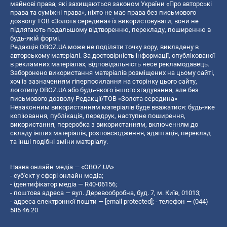
майнові права, які захищаються законом України «Про авторські
права та суміжні права», ніхто не має права без письмового
дозволу ТОВ «Золота середина» їх використовувати, вони не
підлягають подальшому відтворенню, перекладу, поширенню в
будь-якій формі.
Редакція OBOZ.UA може не поділяти точку зору, викладену в
авторському матеріалі. За достовірність інформації, опублікованої
в рекламних матеріалах, відповідальність несе рекламодавець.
Заборонено використання матеріалів розміщених на цьому сайті,
хоч із зазначенням гіперпосилання на сторінку цього сайту,
логотипу OBOZ.UA або будь-якого іншого згадування, але без
письмового дозволу Редакції/ТОВ «Золота середина»
Незаконним використанням матеріалів буде вважатися: будь-яке
копiювання, публiкацiя, передрук, наступне поширення,
використання, переробка з використанням, включенням до
складу інших матеріалів, розповсюдження, адаптація, переклад
та інші подібні зміни матеріалу.
Назва онлайн медіа — «OBOZ.UA»
- суб'єкт у сфері онлайн медіа;
- ідентифікатор медіа — R40-06156;
- поштова адреса — вул. Деревообробна, буд. 7, м. Київ, 01013;
- адреса електронної пошти —
[email protected]
; - телефон — (044)
585 46 20