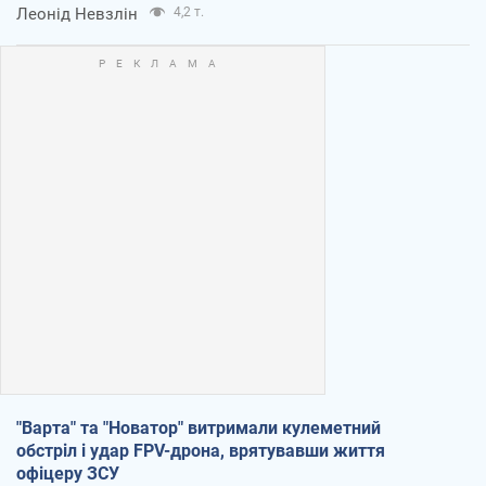
Леонід Невзлін
4,2 т.
"Варта" та "Новатор" витримали кулеметний
обстріл і удар FPV-дрона, врятувавши життя
офіцеру ЗСУ