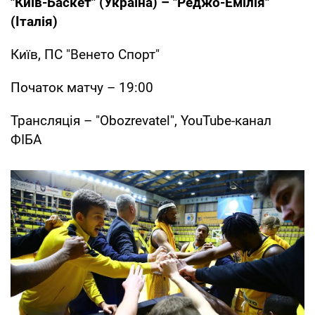
"Київ-Баскет" (Україна) – "Реджо-Емілія"
(Італія)
Київ, ПС "Венето Спорт"
Початок матчу – 19:00
Трансляція – "Obozrevatel", YouTube-канал
ФІБА