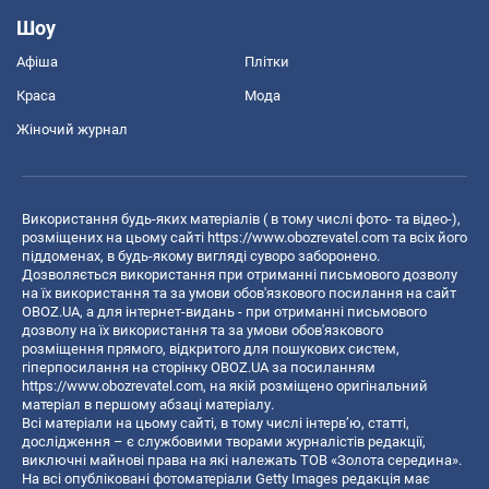
Шоу
Афіша
Плітки
Краса
Мода
Жіночий журнал
Використання будь-яких матеріалів ( в тому числі фото- та відео-),
розміщених на цьому сайті
https://www.obozrevatel.com
та всіх його
піддоменах, в будь-якому вигляді суворо заборонено.
Дозволяється використання при отриманні письмового дозволу
на їх використання та за умови обов'язкового посилання на сайт
OBOZ.UA, а для інтернет-видань - при отриманні письмового
дозволу на їх використання та за умови обов'язкового
розміщення прямого, відкритого для пошукових систем,
гіперпосилання на сторінку OBOZ.UA за посиланням
https://www.obozrevatel.com
, на якій розміщено оригінальний
матеріал в першому абзаці матеріалу.
Всі матеріали на цьому сайті, в тому числі інтерв’ю, статті,
дослідження – є службовими творами журналістів редакції,
виключні майнові права на які належать ТОВ «Золота середина».
На всі опубліковані фотоматеріали Getty Images редакція має