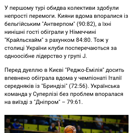
У першому турі обидва колективи здобули
непрості перемоги. Кияни вдома впоралися із
бельгійським "Антверпом" (90:82), а їхні
нинішні гості обіграли у Німеччині
"Крайльсхайм" з рахунком 84:80. Тож у
столиці України клуби посперечаються за
одноосібне лідерство у групі J.
Перед дуеллю в Києві "Реджо-Емілія" досить
впевнено обіграла вдома у чемпіонаті Італії
середняків із "Бриндізі" (72:56). Українська
команда у Суперлізі без проблем впоралася
на виїзді з "Дніпром" – 79:61.