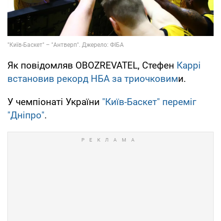
Як повідомляв OBOZREVATEL, Стефен
Каррі
встановив рекорд НБА за триочковим
и.
У чемпіонаті України
"Київ-Баскет" переміг
"Дніпро"
.