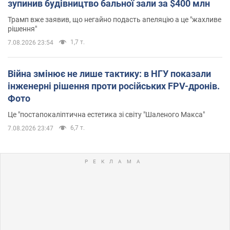
зупинив будівництво бальної зали за $400 млн
Трамп вже заявив, що негайно подасть апеляцію а це "жахливе
рішення"
1,7 т.
7.08.2026 23:54
Війна змінює не лише тактику: в НГУ показали
інженерні рішення проти російських FPV-дронів.
Фото
Це "постапокаліптична естетика зі світу "Шаленого Макса"
6,7 т.
7.08.2026 23:47