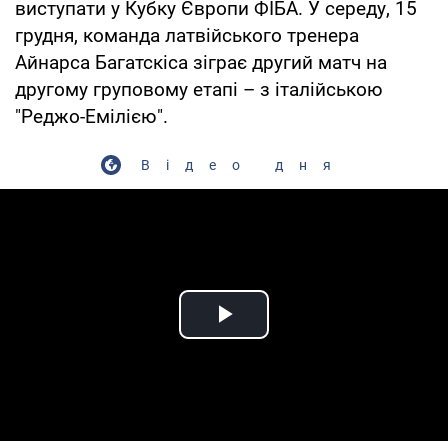
виступати у Кубку Європи ФІБА. У середу, 15
грудня, команда латвійського тренера
Айнарса Багатскіса зіграє другий матч на
другому груповому етапі – з італійською
"Реджо-Емілією".
Відео дня
Play Video