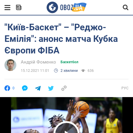
"Київ-Баскет" – "Реджо-
Емілія": анонс матча Кубка
Європи ФІБА
Андрій Фоменко
Баскетбол
15.12.2021 11:01
2 хвилини
636
0
РУС