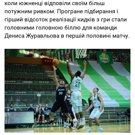
коли южненці відповіли своїм більш
потужним ривком. Програне підбирання і
гірший відсоток реалізації кидків з гри стали
головними головною біллю для команди
Дениса Журавльова в першій половині матчу.