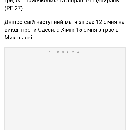
гри, 0/1 триочкових) та зібрав 14 підбирань
(РЕ 27).
Дніпро свій наступний матч зіграє 12 січня на
виїзді проти Одеси, а Хімік 15 січня зіграє в
Миколаєві.