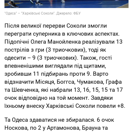
Після великої перерви Соколи змогли
переграти суперника в ключових аспектах.
Підопічні Олега Манойленка реалізували 13
пострілів з гри (3 триочкових), тоді як
одесити – 9 (3 триочкових). Також, гості
впевненішими виглядали під щитами,
зробивши 11 підбирань проти 9. Варто
відзначити Місяця, Боггса, Чумакова, Графа
та Шевченка, які набрали 13, 16, 15, 15 та 17
очок відповідно на той момент. Завдяки
їхньому внеску Харківські Соколи повели +8.
Та Одеса здаватися не збиралася. 6 очок
Носкова, по 2 у Артамонова, Брауна та