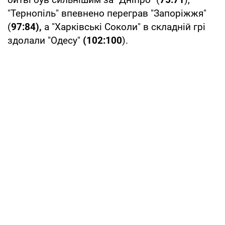
"Тернопіль" впевнено переграв "Запоріжжя"
(
97:84),
а "Харківські Соколи" в складній грі
здолали "Одесу"
(102:100
).