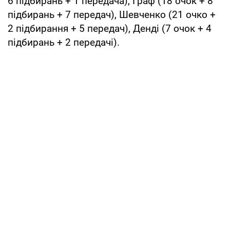
6 підбирань + 1 передача), Граф (18 очок + 8
підбирань + 7 передач), Шевченко (21 очко +
2 підбирання + 5 передач), Денді (7 очок + 4
підбирань + 2 передачі).