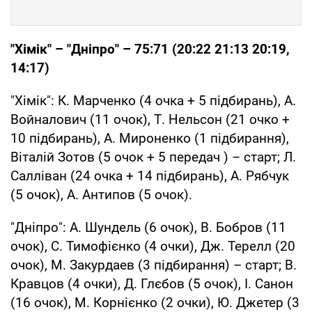
"Хімік" – "Дніпро" – 75:71 (20:22 21:13 20:19,
14:17)
"Хімік": К. Марченко (4 очка + 5 підбирань), А.
Войналович (11 очок), Т. Нельсон (21 очко +
10 підбирань), А. Мироненко (1 підбирання),
Віталій Зотов (5 очок + 5 передач ) – старт; Л.
Салліван (24 очка + 14 підбирань), А. Рябчук
(5 очок), А. Антипов (5 очок).
"Дніпро": А. Шундель (6 очок), В. Бобров (11
очок), С. Тимофієнко (4 очки), Дж. Терелл (20
очок), М. Закурдаев (3 підбирання) – старт; В.
Кравцов (4 очки), Д. Глєбов (5 очок), І. Санон
(16 очок), М. Корнієнко (2 очки), Ю. Джетер (3