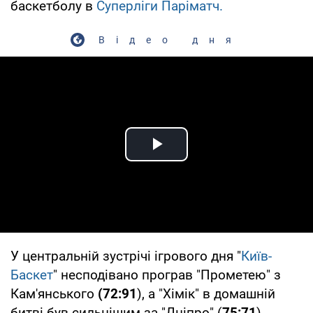
баскетболу в
Суперліги Паріматч.
Відео дня
Play Video
У центральній зустрічі ігрового дня "
Київ-
Баскет
" несподівано програв "Прометею" з
Кам'янського
(72:91
), а "Хімік" в домашній
битві був сильнішим за "Дніпро" (
75:71
),