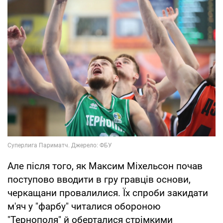
Але після того, як Максим Міхельсон почав
поступово вводити в гру гравців основи,
черкащани провалилися. Їх спроби закидати
м'яч у "фарбу" читалися обороною
"Тернополя" й оберталися стрімкими