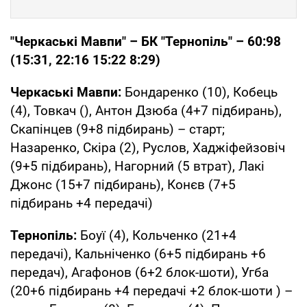
"Черкаські Мавпи" – БК "Тернопіль" – 60:98
(15:31, 22:16 15:22 8:29)
Черкаські Мавпи:
Бондаренко (10), Кобець
(4), Товкач (), Антон Дзюба (4+7 підбирань),
Скапінцев (9+8 підбирань) – старт;
Назаренко, Скіра (2), Руслов, Хаджіфейзовіч
(9+5 підбирань), Нагорний (5 втрат), Лакі
Джонс (15+7 підбирань), Конєв (7+5
підбирань +4 передачі)
Тернопіль:
Боуї (4), Кольченко (21+4
передачі), Кальніченко (6+5 підбирань +6
передач), Агафонов (6+2 блок-шоти), Угба
(20+6 підбирань +4 передачі +2 блок-шоти ) –