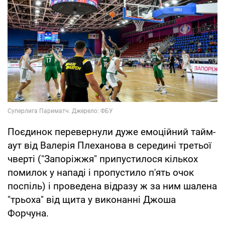
Поєдинок перевернули дуже емоційний тайм-
аут від Валерія Плеханова в середині третьої
чверті ("Запоріжжя" припустилося кількох
помилок у нападі і пропустило п'ять очок
поспіль) і проведена відразу ж за ним шалена
"трьоха" від щита у виконанні Джоша
Форчуна.