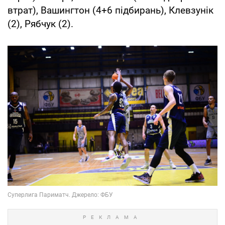
втрат), Вашингтон (4+6 підбирань), Клевзунік
(2), Рябчук (2).