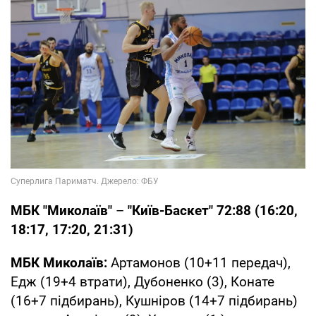
МБК "Миколаїв"
–
"Київ-Баскет" 72:88 (16:20,
18:17, 17:20, 21:31)
МБК Миколаїв:
Артамонов (10+11 передач),
Едж (19+4 втрати), Дубоненко (3), Конате
(16+7 підбирань), Кушніров (14+7 підбирань)