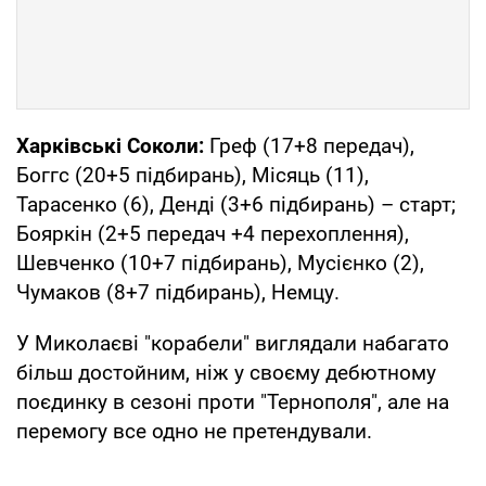
Харківські Соколи:
Греф (17+8 передач),
Боггс (20+5 підбирань), Місяць (11),
Тарасенко (6), Денді (3+6 підбирань) – старт;
Бояркін (2+5 передач +4 перехоплення),
Шевченко (10+7 підбирань), Мусієнко (2),
Чумаков (8+7 підбирань), Немцу.
У Миколаєві "корабели" виглядали набагато
більш достойним, ніж у своєму дебютному
поєдинку в сезоні проти "Тернополя", але на
перемогу все одно не претендували.