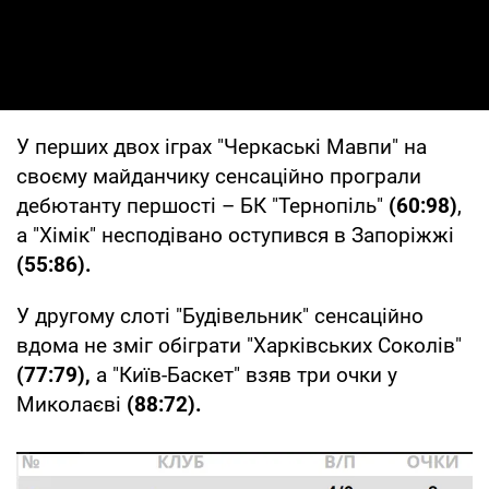
У перших двох іграх "Черкаські Мавпи" на
своєму майданчику сенсаційно програли
дебютанту першості – БК "Тернопіль"
(60:98)
,
а "Хімік" несподівано оступився в Запоріжжі
(55:86).
У другому слоті "Будівельник" сенсаційно
вдома не зміг обіграти "Харківських Соколiв"
(77:79),
а "Київ-Баскет" взяв три очки у
Миколаєві
(88:72).