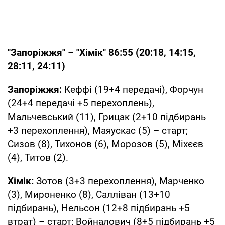
"Запоріжжя"
–
"Хімік" 86:55 (20:18, 14:15,
28:11, 24:11)
Запоріжжя:
Кеффі (19+4 передачі), Форчун
(24+4 передачі +5 перехоплень),
Мальчевський (11), Грицак (2+10 підбирань
+3 перехоплення), Маяускас (5) – старт;
Сизов (8), Тихонов (6), Морозов (5), Міхєєв
(4), Титов (2).
Хімік:
Зотов (3+3 перехоплення), Марченко
(3), Мироненко (8), Салліван (13+10
підбирань), Нельсон (12+8 підбирань +5
втрат) – старт; Войналович (8+5 підбирань +5