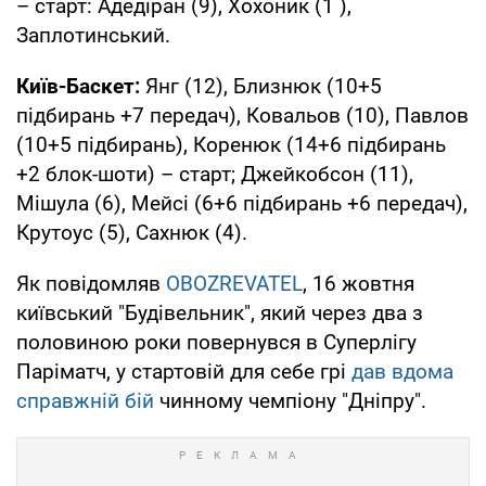
– старт: Адедіран (9), Хохоник (1 ),
Заплотинський.
Київ-Баскет:
Янг (12), Близнюк (10+5
підбирань +7 передач), Ковальов (10), Павлов
(10+5 підбирань), Коренюк (14+6 підбирань
+2 блок-шоти) – старт; Джейкобсон (11),
Мішула (6), Мейсі (6+6 підбирань +6 передач),
Крутоус (5), Сахнюк (4).
Як повідомляв
OBOZREVATEL
, 16 жовтня
київський "Будівельник", який через два з
половиною роки повернувся в Суперлігу
Паріматч, у стартовій для себе грі
дав вдома
справжній бій
чинному чемпіону "Дніпру".