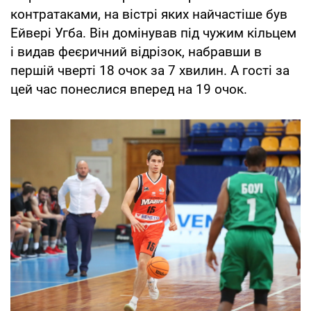
контратаками, на вістрі яких найчастіше був
Ейвері Угба. Він домінував під чужим кільцем
і видав феєричний відрізок, набравши в
першій чверті 18 очок за 7 хвилин. А гості за
цей час понеслися вперед на 19 очок.