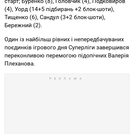
старт; Буренко (8), Головчик (4), Подковиров
(4), Уорд (14+5 підбирань +2 блок-шоти),
Тищенко (6), Сандул (3+2 блок-шоти),
Бережний (2).
Один із найбільш рівних і непередбачуваних
поєдинків ігрового дня Суперліги завершився
переконливою перемогою підопічних Валерія
Плеханова.