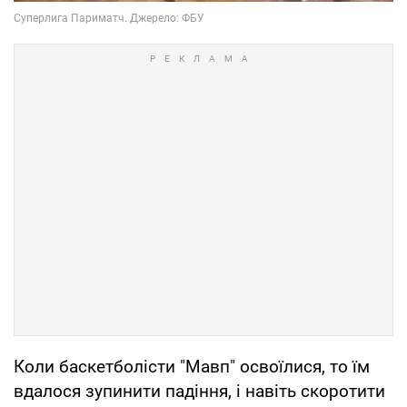
Коли баскетболісти "Мавп" освоїлися, то їм
вдалося зупинити падіння, і навіть скоротити