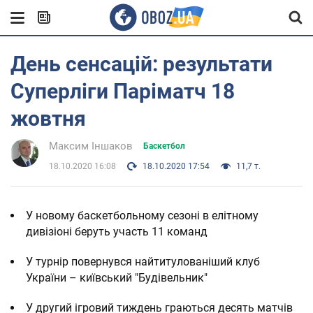
День сенсацій: результати
Суперліги Паріматч 18
жовтня
Максим Іншаков
Баскетбол
18.10.2020 16:08
18.10.2020 17:54
11,7 т.
У новому баскетбольному сезоні в елітному
дивізіоні беруть участь 11 команд
У турнір повернувся найтитулованіший клуб
України – київський "Будівельник"
У другий ігровий тиждень граються десять матчів