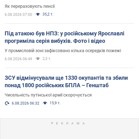
Як перераховують пенсії
35,2 т.
6.08.2026 07:00
Під атакою був НПЗ: у російському Ярославлі
прогриміла серія вибухів. Фото і відео
У промисловій зоні зафіксовано кілька осередків пожежі
2,3 т.
6.08.2026 06:49
ЗСУ відмінусували ще 1330 окупантів та збили
понад 1800 російських БПЛА – Генштаб
Чисельність путінської армії скорочується
15,9 т.
6.08.2026 06:32