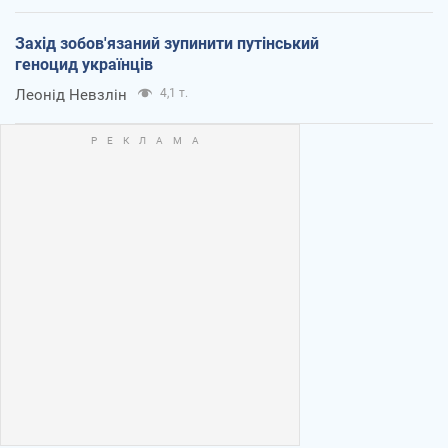
Захід зобов'язаний зупинити путінський
геноцид українців
Леонід Невзлін
4,1 т.