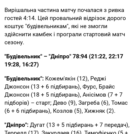
Вирішальна частина матчу почалася з ривка
гостей 4:14. Цей провальний відрізок дорого
коштує "будівельникам", які не змогли
здійснити камбек і програли стартовий матч
сезону.
"Будівельник" – "Дніпро" 78:94 (21:22, 22:17
19:28, 16:27)
"Будівельник":
Кожем'якін (12), Реджі
Джонсон (13 + 6 підбирань), Фурс, Брайс
Джонсон (18 + 5 підбирань), Анісімов (7 + 7
підборів) – старт; Дево (9), Загреба (6), Томас
(6 + 6 підбирань), Козлов (5), Хижняк (2).
"Дніпро":
Дугат (13 + 5 підбирань + 7 передач),
Террелл (17), Закурдаев (16), Тимофієнко (5 +