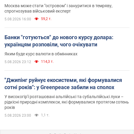
Москва може стати "островом" і зануритися в темряву,
спрогнозував військовий експерт
59,2 т.
5.08.2026 16:00
Банки "готуються" до нового курсу долара:
українцям розповіли, чого очікувати
Яким буде курс валюти в обмінниках
114,3 т.
5.08.2026 23:12
"Джипінг руйнує екосистеми, які формувалися
сотні років": у Greenpeace забили на сполох
У високогір'ї розташовані альпійські та субальпійські луки –
рідкісні природні комплекси, які формувалися протягом сотень
років
1,1 т.
5.08.2026 23:00