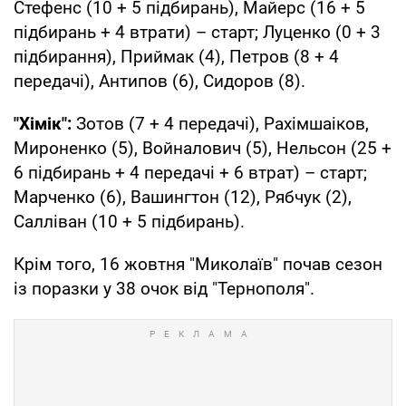
Стефенс (10 + 5 підбирань), Майерс (16 + 5
підбирань + 4 втрати) – старт; Луценко (0 + 3
підбирання), Приймак (4), Петров (8 + 4
передачі), Антипов (6), Сидоров (8).
"Хімік":
Зотов (7 + 4 передачі), Рахімшаіков,
Мироненко (5), Войналович (5), Нельсон (25 +
6 підбирань + 4 передачі + 6 втрат) – старт;
Марченко (6), Вашингтон (12), Рябчук (2),
Салліван (10 + 5 підбирань).
Крім того, 16 жовтня "Миколаїв" почав сезон
із поразки у 38 очок від "Тернополя".