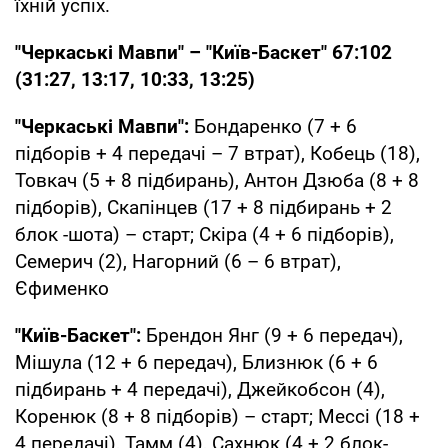
їхній успіх.
"Черкаські Мавпи" – "Київ-Баскет" 67:102
(31:27, 13:17, 10:33, 13:25)
"Черкаські Мавпи":
Бондаренко (7 + 6
підборів + 4 передачі – 7 втрат), Кобець (18),
Товкач (5 + 8 підбирань), Антон Дзюба (8 + 8
підборів), Скапінцев (17 + 8 підбирань + 2
блок -шота) – старт; Скіра (4 + 6 підборів),
Семерич (2), Нагорний (6 – 6 втрат),
Єфименко
"Київ-Баскет":
Брендон Янг (9 + 6 передач),
Мішула (12 + 6 передач), Близнюк (6 + 6
підбирань + 4 передачі), Джейкобсон (4),
Коренюк (8 + 8 підборів) – старт; Мессі (18 +
4 передачі), Тамм (4), Сахнюк (4 + 2 блок-