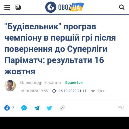
"Будівельник" програв
чемпіону в першій грі після
повернення до Суперліги
Паріматч: результати 16
жовтня
Олександр Чеканов
Баскетбол
16.10.2020 19:55
16.10.2020 21:11
9,8 т.
7
РУС