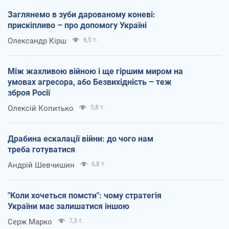
Заглянемо в зуби дарованому коневі:
прискіпливо – про допомогу Україні
Олександр Кірш
6,5 т.
Між жахливою війною і ще гіршим миром на
умовах агресора, або Безвихідність – теж
зброя Росії
Олексій Копитько
5,8 т.
Драбина ескалації війни: до чого нам
треба готуватися
Андрій Шевчишин
6,8 т.
"Коли хочеться помсти": чому стратегія
України має залишатися іншою
Серж Марко
7,3 т.