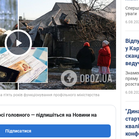
"агр
Спершу
уваги
6.08.20
Відп
у Ка
Play Video
скан
веду
захе
Знаме
пряму 
розста
6.08.20
"Дин
сі головного — підпишіться на Новини на
стар
квалі
Підписатися
конф