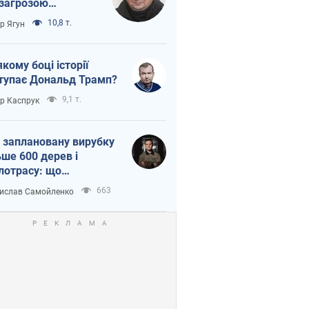
 загрозою
тична логістика
10,8 т.
ор Ягун
якому боці історії
тупає Дональд Трамп?
9,1 т.
ор Каспрук
 заплановану вирубку
ьше 600 дерев і
лотрасу: що
бувається на Теремках
663
ислав Самойленко
иєві