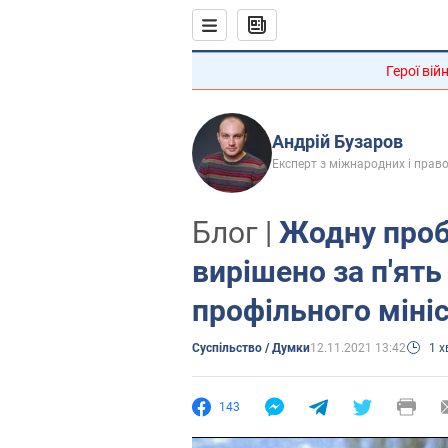
Герої вій
Андрій Бузаров
Експерт з міжнародних і прав
Блог |
Жодну проб
вирішено за п'ять
профільного міні
Суспільство / Думки
12.11.2021 13:42
1 
143