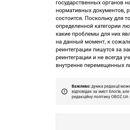
государственных органов н
нормативных документов, р
состоится. Поскольку для т
определенной категории люд
какие проблемы для них я
на данный момент, к сожал
реинтеграции пишутся за з
реинтеграции и не всегда у
внутренне перемещенных л
Важливо:
думка редакції може 
відповідає за зміст блогів, ал
редакційну політику OBOZ.UA 