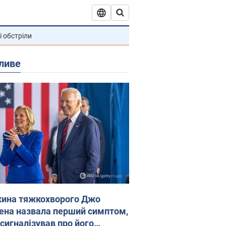
і обстріли
ливе
ина тяжкохворого Джо
ена назвала перший симптом,
 сигналізував про його