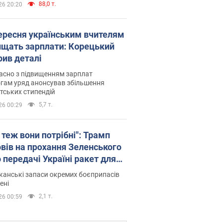
88,0 т.
26 20:20
вересня українським вчителям
ищать зарплати: Корецький
рив деталі
асно з підвищенням зарплат
гам уряд анонсував збільшення
тських стипендій
5,7 т.
26 00:29
 теж вони потрібні": Трамп
овів на прохання Зеленського
 передачі Україні ракет для
ot
анські запаси окремих боєприпасів
ені
2,1 т.
26 00:59