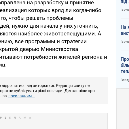
під
аправлена на разработку и принятие
кри
еализация которых вряд ли когда-либо
Вікт
ого, чтобы решать проблемы
ей, нужно для начала у них уточнить,
На 
вляются наиболее животрепещущими. А
вис
ению, все программы и стратегии
Вікт
акрытой дверью Министерства
читывают потребности жителей региона и
Про
иц.
біл
теп
від
Влад
у К
відрізнятися від авторської. Редакція сайту не
е прагне публікувати різні погляди. Детальніше про
– за
посиланням...