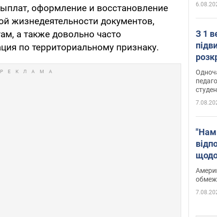
6.08.20
ыплат, оформление и восстановление
ой жизнедеятельности документов,
З 1 
ам, а также довольно часто
підв
ция по территориальному признаку.
розк
Одноч
педаго
студен
7.08.20
"Нам
відп
щодо
Patri
Америк
обмеж
7.08.20