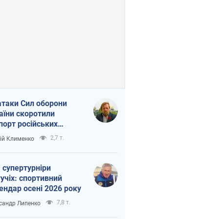
атаки Сил оборони
аїни скоротили
порт російських
топродуктів
2,7 т.
ій Клименко
 супертурніри
учіх: спортивний
ендар осені 2026 року
7,8 т.
сандр Липенко