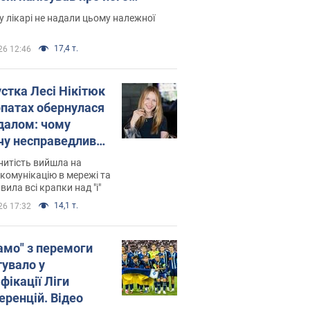
есивний" рак
 лікарі не надали цьому належної
17,4 т.
26 12:46
устка Лесі Нікітюк
рпатах обернулася
далом: чому
чу несправедливо
йтили
нитість вийшла на
комунікацію в мережі та
вила всі крапки над "і"
14,1 т.
26 17:32
амо" з перемоги
тувало у
фікації Ліги
еренцій. Відео