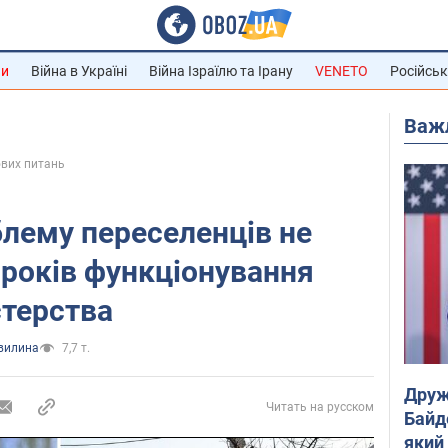
ни
Війна в Україні
Війна Ізраїлю та Ірану
VENETO
Російськ
Важ
ових питань
лему переселенців не
 років функціонування
стерства
хвилина
7,7 т.
Друж
Читать на русском
Байд
який