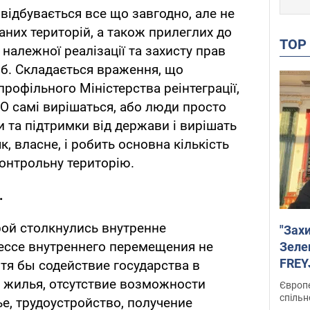
відбувається все що завгодно, але не
аних територій, а також прилеглих до
TO
 належної реалізації та захисту прав
б. Складається враження, що
профільного Міністерства реінтеграції,
О самі вирішаться, або люди просто
 та підтримки від держави і вирішать
к, власне, і робить основна кількість
контрольну територію.
.
рой столкнулись внутренне
"Зах
ессе внутреннего перемещения не
Зеле
FREYJ
тя бы содействие государства в
підтр
 жилья, отсутствие возможности
Європе
спільн
е, трудоустройство, получение