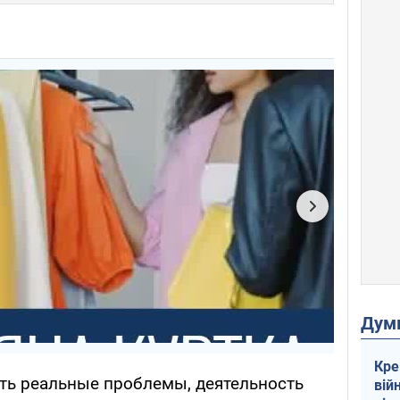
Дум
Кре
ать реальные проблемы, деятельность
вій