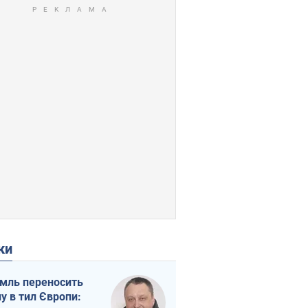
ки
мль переносить
ну в тил Європи: