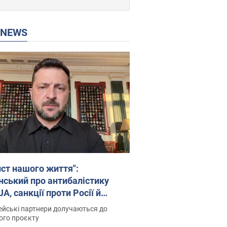
P NEWS
ист нашого життя":
нський про антибалістику
A, санкції проти Росії й
имку аграріїв. Відео
йські партнери долучаються до
ого проєкту