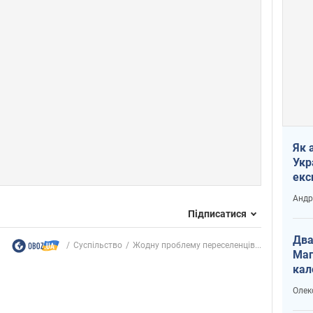
Як 
Укр
екс
наф
Андр
Підписатися
Два
Суспільство
Жодну проблему переселенців...
Маг
кал
Олек