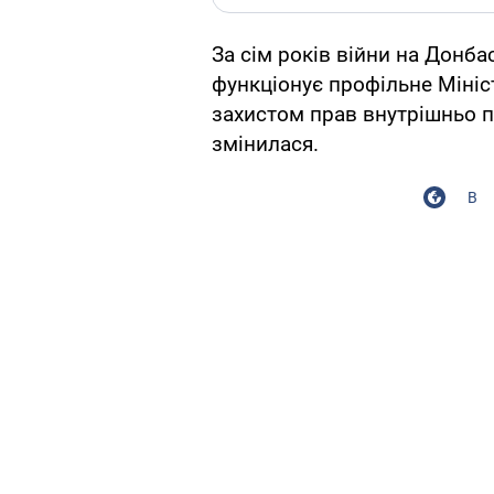
За сім років війни на Донба
функціонує профільне Мініст
захистом прав внутрішньо 
змінилася.
В