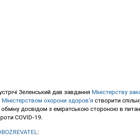
устрічі Зеленський дав завдання
Міністерству за
з
Міністерством охорони здоров'я
створити спільн
а обміну досвідом з еміратською стороною в питан
проти COVID-19.
OBOZREVATEL
: