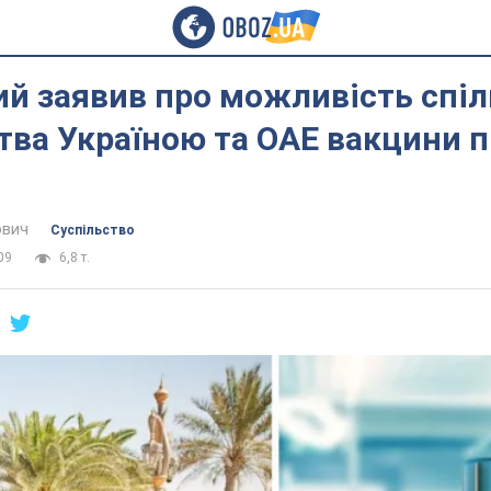
й заявив про можливість спіл
ва Україною та ОАЕ вакцини 
ович
Суспільство
09
6,8 т.