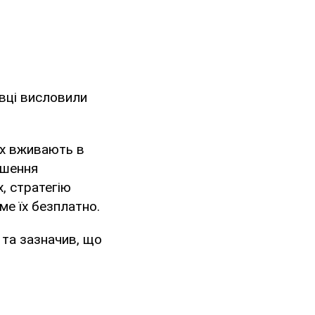
овці висловили
ких вживають в
ьшення
, стратегію
ме їх безплатно.
 та зазначив, що