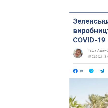
Зеленськи
виробницт
COVID-19
Таша Адам
15.02.2021 18:
10