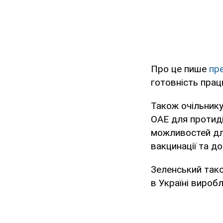
Про це пише
пр
готовність прац
Також очільнику
ОАЕ для протиді
можливостей для
вакцинації та д
Зеленський тако
в Україні вироб