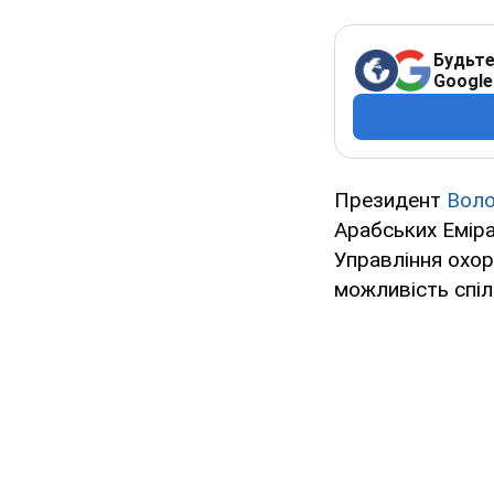
Будьте
Google
Президент
Воло
Арабських Еміра
Управління охор
можливість спі