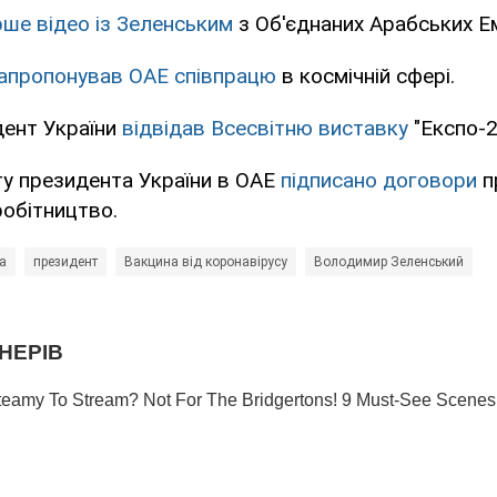
рше відео із Зеленським
з Об'єднаних Арабських Ем
апропонував ОАЕ співпрацю
в космічній сфері.
ент України
відвідав Всесвітню виставку
"Експо-2
ту президента України в ОАЕ
підписано договори
п
робітництво.
а
президент
Вакцина від коронавірусу
Володимир Зеленський