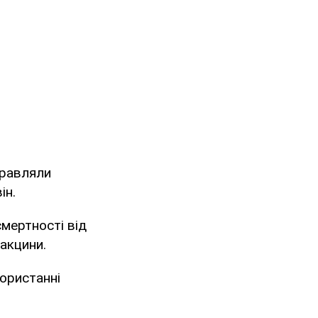
правляли
ін.
смертності від
вакцини.
користанні