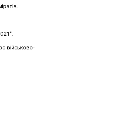
іратів.
021".
ро військово-