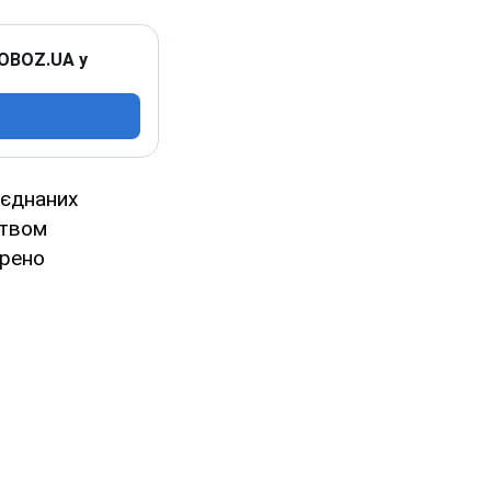
 OBOZ.UA у
'єднаних
цтвом
орено