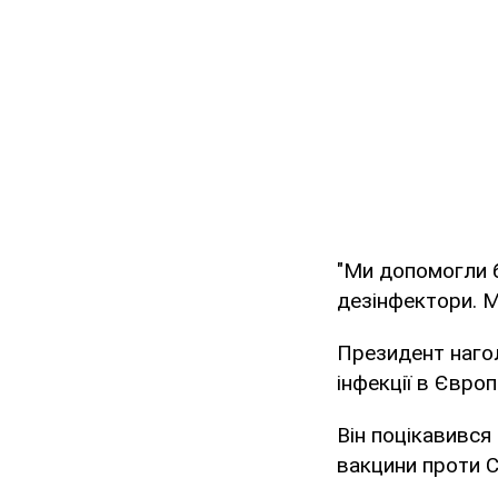
"Ми допомогли б
дезінфектори. Ми
Президент нагол
інфекції в Євро
Він поцікавився
вакцини проти C