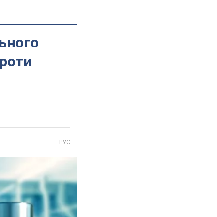
ьного
проти
РУС