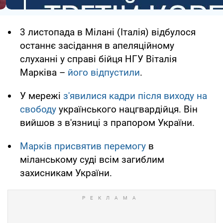
3 листопада в Мілані (Італія) відбулося
останнє засідання в апеляційному
слуханні у справі бійця НГУ Віталія
Марківа –
його відпустили
.
У мережі
з'явилися кадри після виходу на
свободу
українського нацгвардійця. Він
вийшов з в'язниці з прапором України.
Марків присвятив перемогу
в
міланському суді всім загиблим
захисникам України.