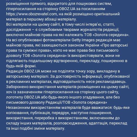
розміщення прямого, відкритого для пошукових систем,
гіперпосилання на сторінку OBOZ.UA за посиланням
https://www.obozrevatel.com
, на якій розміщено оригінальний
матеріал в першому абзаці матеріалу.
Всі матеріали на цьому сайті, в тому числі інтерв’ю, статті,
дослідження – є службовими творами журналістів редакції,
виключні майнові права на які належать ТОВ «Золота середина».
На всі опубліковані фотоматеріали Getty Images редакція має
майнові права, які захищаються законом України «Про авторські
права та суміжні права», ніхто не має права без письмового
дозволу ТОВ «Золота середина» їх використовувати, вони не
підлягають подальшому відтворенню, перекладу, поширенню в
будь-якій формі.
Редакція OBOZ.UA може не поділяти точку зору, викладену в
авторському матеріалі. За достовірність інформації, опублікованої
в рекламних матеріалах, відповідальність несе рекламодавець.
Заборонено використання матеріалів розміщених на цьому сайті,
хоч із зазначенням гіперпосилання на сторінку цього сайту,
логотипу OBOZ.UA або будь-якого іншого згадування, але без
письмового дозволу Редакції/ТОВ «Золота середина»
Незаконним використанням матеріалів буде вважатися: будь-яке
копiювання, публiкацiя, передрук, наступне поширення,
використання, переробка з використанням, включенням до
складу інших матеріалів, розповсюдження, адаптація, переклад
та інші подібні зміни матеріалу.