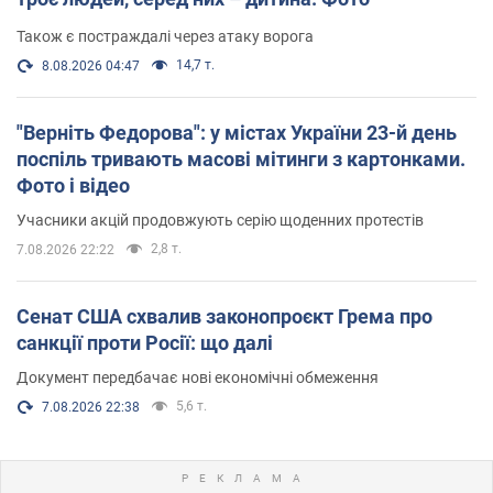
Також є постраждалі через атаку ворога
14,7 т.
8.08.2026 04:47
"Верніть Федорова": у містах України 23-й день
поспіль тривають масові мітинги з картонками.
Фото і відео
Учасники акцій продовжують серію щоденних протестів
2,8 т.
7.08.2026 22:22
Сенат США схвалив законопроєкт Грема про
санкції проти Росії: що далі
Документ передбачає нові економічні обмеження
5,6 т.
7.08.2026 22:38