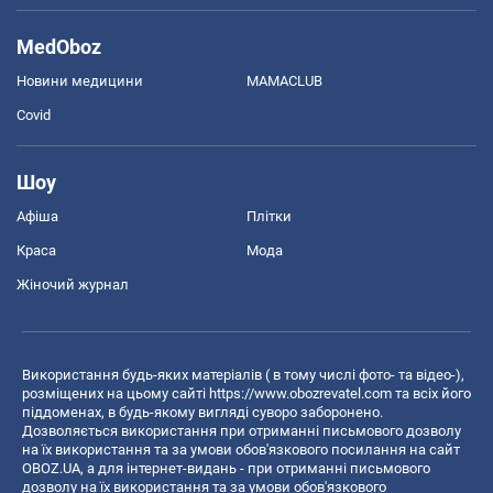
MedOboz
Новини медицини
MAMACLUB
Covid
Шоу
Афіша
Плітки
Краса
Мода
Жіночий журнал
Використання будь-яких матеріалів ( в тому числі фото- та відео-),
розміщених на цьому сайті
https://www.obozrevatel.com
та всіх його
піддоменах, в будь-якому вигляді суворо заборонено.
Дозволяється використання при отриманні письмового дозволу
на їх використання та за умови обов'язкового посилання на сайт
OBOZ.UA, а для інтернет-видань - при отриманні письмового
дозволу на їх використання та за умови обов'язкового