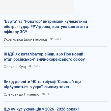
"Варта" та "Новатор" витримали кулеметний
обстріл і удар FPV-дрона, врятувавши життя
офіцеру ЗСУ
Українська Бронетехніка
3,3 т.
КНДР як каталізатор війни, або Про новий
етап російсько-північнокорейського союзу
Олексій Кущ
3,4 т.
Вихід до еліти ЧС та тріумф "Сокола": що
відбувається в українському хокеї
Олександр Липенко
1,3 т.
Що очікує українців у 2026–2028 роках?