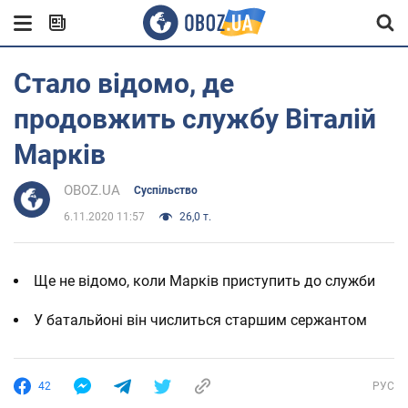
Стало відомо, де
продовжить службу Віталій
Марків
OBOZ.UA
Суспільство
6.11.2020 11:57
26,0 т.
Ще не відомо, коли Марків приступить до служби
У батальйоні він числиться старшим сержантом
42
РУС