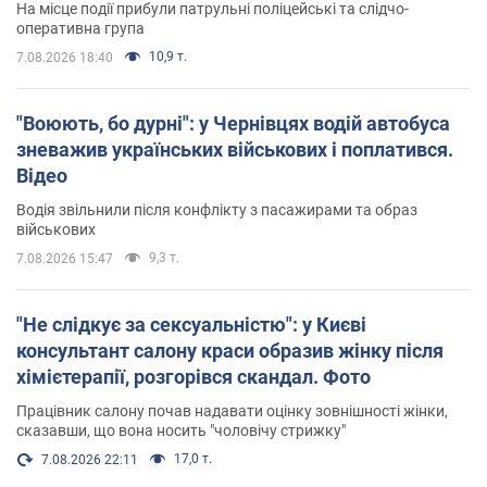
На місце події прибули патрульні поліцейські та слідчо-
оперативна група
10,9 т.
7.08.2026 18:40
"Воюють, бо дурні": у Чернівцях водій автобуса
зневажив українських військових і поплатився.
Відео
Водія звільнили після конфлікту з пасажирами та образ
військових
9,3 т.
7.08.2026 15:47
"Не слідкує за сексуальністю": у Києві
консультант салону краси образив жінку після
хімієтерапії, розгорівся скандал. Фото
Працівник салону почав надавати оцінку зовнішності жінки,
сказавши, що вона носить "чоловічу стрижку"
17,0 т.
7.08.2026 22:11