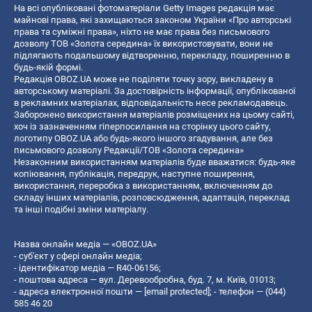
На всі опубліковані фотоматеріали Getty Images редакція має
майнові права, які захищаються законом України «Про авторські
права та суміжні права», ніхто не має права без письмового
дозволу ТОВ «Золота середина» їх використовувати, вони не
підлягають подальшому відтворенню, перекладу, поширенню в
будь-якій формі.
Редакція OBOZ.UA може не поділяти точку зору, викладену в
авторському матеріалі. За достовірність інформації, опублікованої
в рекламних матеріалах, відповідальність несе рекламодавець.
Заборонено використання матеріалів розміщених на цьому сайті,
хоч із зазначенням гіперпосилання на сторінку цього сайту,
логотипу OBOZ.UA або будь-якого іншого згадування, але без
письмового дозволу Редакції/ТОВ «Золота середина»
Незаконним використанням матеріалів буде вважатися: будь-яке
копiювання, публiкацiя, передрук, наступне поширення,
використання, переробка з використанням, включенням до
складу інших матеріалів, розповсюдження, адаптація, переклад
та інші подібні зміни матеріалу.
Назва онлайн медіа — «OBOZ.UA»
- суб'єкт у сфері онлайн медіа;
- ідентифікатор медіа — R40-06156;
- поштова адреса — вул. Деревообробна, буд. 7, м. Київ, 01013;
- адреса електронної пошти —
[email protected]
; - телефон — (044)
585 46 20