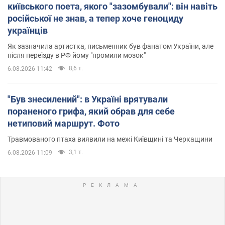
київського поета, якого "зазомбували": він навіть
російської не знав, а тепер хоче геноциду
українців
Як зазначила артистка, письменник був фанатом України, але
після переїзду в РФ йому "промили мозок"
8,6 т.
6.08.2026 11:42
"Був знесилений": в Україні врятували
пораненого грифа, який обрав для себе
нетиповий маршрут. Фото
Травмованого птаха виявили на межі Київщині та Черкащини
3,1 т.
6.08.2026 11:09