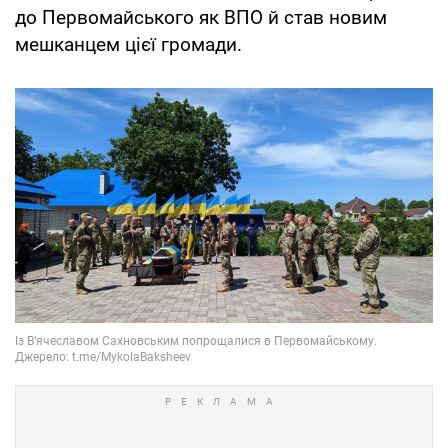
до Первомайського як ВПО й став новим
мешканцем цієї громади.