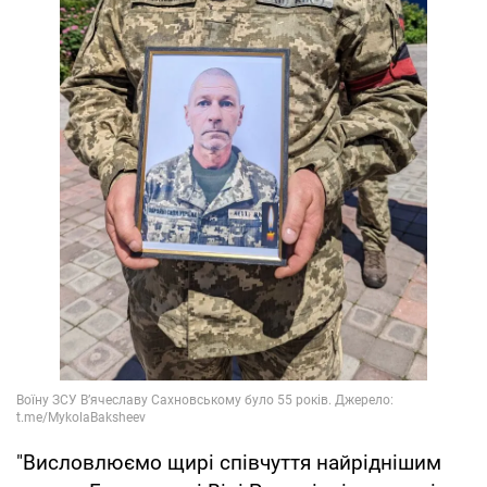
"Висловлюємо щирі співчуття найріднішим