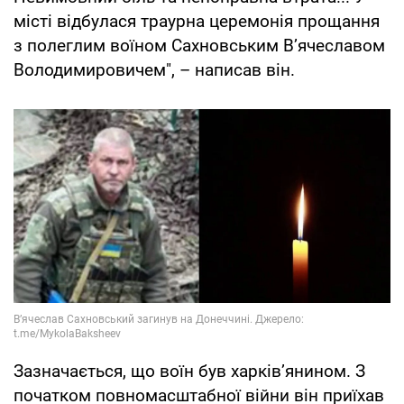
місті відбулася траурна церемонія прощання
з полеглим воїном Сахновським В’ячеславом
Володимировичем", – написав він.
Зазначається, що воїн був харків’янином. З
початком повномасштабної війни він приїхав