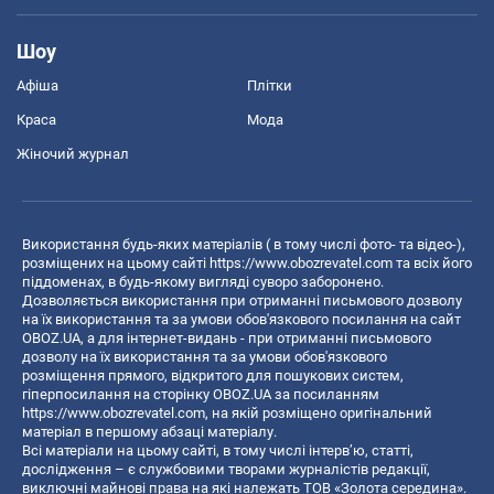
Шоу
Афіша
Плітки
Краса
Мода
Жіночий журнал
Використання будь-яких матеріалів ( в тому числі фото- та відео-),
розміщених на цьому сайті
https://www.obozrevatel.com
та всіх його
піддоменах, в будь-якому вигляді суворо заборонено.
Дозволяється використання при отриманні письмового дозволу
на їх використання та за умови обов'язкового посилання на сайт
OBOZ.UA, а для інтернет-видань - при отриманні письмового
дозволу на їх використання та за умови обов'язкового
розміщення прямого, відкритого для пошукових систем,
гіперпосилання на сторінку OBOZ.UA за посиланням
https://www.obozrevatel.com
, на якій розміщено оригінальний
матеріал в першому абзаці матеріалу.
Всі матеріали на цьому сайті, в тому числі інтерв’ю, статті,
дослідження – є службовими творами журналістів редакції,
виключні майнові права на які належать ТОВ «Золота середина».