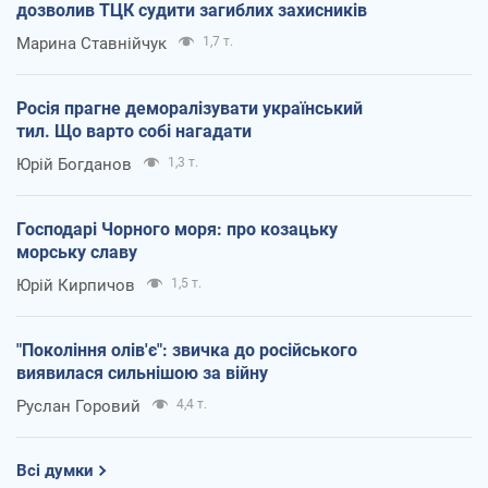
дозволив ТЦК судити загиблих захисників
Марина Ставнійчук
1,7 т.
Росія прагне деморалізувати український
тил. Що варто собі нагадати
Юрій Богданов
1,3 т.
Господарі Чорного моря: про козацьку
морську славу
Юрій Кирпичов
1,5 т.
"Покоління олів'є": звичка до російського
виявилася сильнішою за війну
Руслан Горовий
4,4 т.
Всі думки