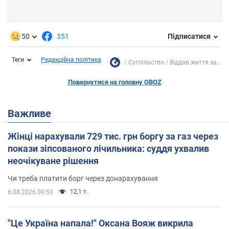
50
351
Підписатися
Теги
Редакційна політика
Суспільство
Віддав життя за...
Повернутися на головну OBOZ
Важливе
Жінці нарахували 729 тис. грн боргу за газ через
покази зіпсованого лічильника: суддя ухвалив
неочікуване рішення
Чи треба платити борг через донарахування
12,1 т.
6.08.2026 09:53
"Це Україна напала!" Оксана Вояж викрила