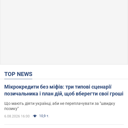
TOP NEWS
Мікрокредити без міфів: три типові сценарії
позичальника і план дій, щоб вберегти свої гроші
Що мають діяти українці, аби не переплачувати за "швидку
позику"
10,9 т.
6.08.2026 16:00