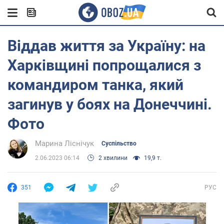
Віддав життя за Україну: на
Харківщині попрощалися з
командиром танка, який
загинув у боях на Донеччині.
Фото
Марина Ліснічук
Суспільство
2.06.2023 06:14
2 хвилини
19,9 т.
351
РУС