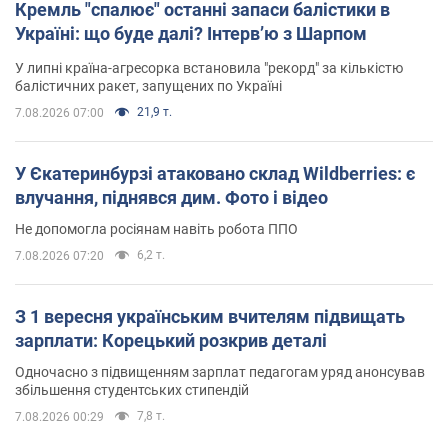
Кремль "спалює" останні запаси балістики в
Україні: що буде далі? Інтерв’ю з Шарпом
У липні країна-агресорка встановила "рекорд" за кількістю
балістичних ракет, запущених по Україні
21,9 т.
7.08.2026 07:00
У Єкатеринбурзі атаковано склад Wildberries: є
влучання, піднявся дим. Фото і відео
Не допомогла росіянам навіть робота ППО
6,2 т.
7.08.2026 07:20
З 1 вересня українським вчителям підвищать
зарплати: Корецький розкрив деталі
Одночасно з підвищенням зарплат педагогам уряд анонсував
збільшення студентських стипендій
7,8 т.
7.08.2026 00:29