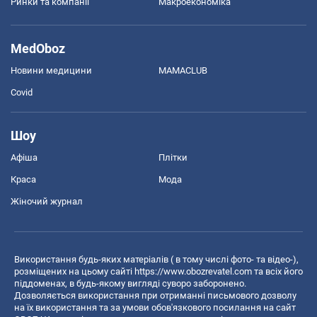
Ринки та компанії
Макроекономіка
MedOboz
Новини медицини
MAMACLUB
Covid
Шоу
Афіша
Плітки
Краса
Мода
Жіночий журнал
Використання будь-яких матеріалів ( в тому числі фото- та відео-),
розміщених на цьому сайті
https://www.obozrevatel.com
та всіх його
піддоменах, в будь-якому вигляді суворо заборонено.
Дозволяється використання при отриманні письмового дозволу
на їх використання та за умови обов'язкового посилання на сайт