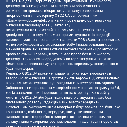
OBOZ.UA, а для інтернет-видань - при отриманні письмового
дозволу на їх використання та за умови обов'язкового
розміщення прямого, відкритого для пошукових систем,
гіперпосилання на сторінку OBOZ.UA за посиланням
https://www.obozrevatel.com
, на якій розміщено оригінальний
матеріал в першому абзаці матеріалу.
Всі матеріали на цьому сайті, в тому числі інтерв’ю, статті,
дослідження – є службовими творами журналістів редакції,
виключні майнові права на які належать ТОВ «Золота середина».
На всі опубліковані фотоматеріали Getty Images редакція має
майнові права, які захищаються законом України «Про авторські
права та суміжні права», ніхто не має права без письмового
дозволу ТОВ «Золота середина» їх використовувати, вони не
підлягають подальшому відтворенню, перекладу, поширенню в
будь-якій формі.
Редакція OBOZ.UA може не поділяти точку зору, викладену в
авторському матеріалі. За достовірність інформації, опублікованої
в рекламних матеріалах, відповідальність несе рекламодавець.
Заборонено використання матеріалів розміщених на цьому сайті,
хоч із зазначенням гіперпосилання на сторінку цього сайту,
логотипу OBOZ.UA або будь-якого іншого згадування, але без
письмового дозволу Редакції/ТОВ «Золота середина»
Незаконним використанням матеріалів буде вважатися: будь-яке
копiювання, публiкацiя, передрук, наступне поширення,
використання, переробка з використанням, включенням до
складу інших матеріалів, розповсюдження, адаптація, переклад
та інші подібні зміни матеріалу.