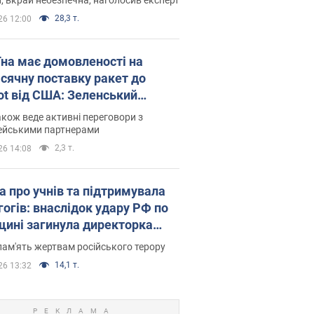
28,3 т.
26 12:00
їна має домовленості на
сячну поставку ракет до
iot від США: Зеленський
рив подробиці
акож веде активні переговори з
ейськими партнерами
2,3 т.
26 14:08
а про учнів та підтримувала
гогів: внаслідок удару РФ по
щині загинула директорка
ького ліцею, її чоловік та онук
пам'ять жертвам російського терору
14,1 т.
26 13:32