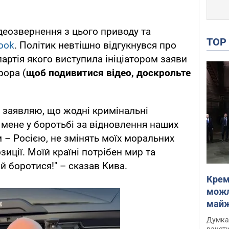
деозвернення з цього приводу та
TO
ook
. Політик невтішно відгукнувся про
партія якого виступила ініціатором заяви
рора (
щоб подивитися відео, доскрольте
 заявляю, що жодні кримінальні
 мене у боротьбі за відновлення наших
 – Росією, не змінять моїх моральних
зиції. Моїй країні потрібен мир та
ий боротися!" – сказав Кива.
Крем
можл
майже
Інте
Думка,
ракети