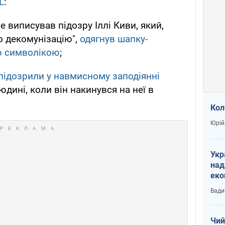
L
:
 виписував підозру Іллі Киви, який,
 декомунізацію",
одягнув шапку-
ю символікою
;
підозрили у навмисному заподіянні
дині, коли він накинувся на неї в
Кол
Юрій
Укр
над
еко
сві
Вади
Чий