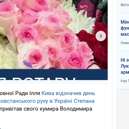
і Пу
Вікт
Мін
фун
мас
Олек
Ні 
Лук
арм
Ігар
овної Ради Ілля
Кива відзначив день
повстанського руху в Україні Степана
привітав свого кумира Володимира