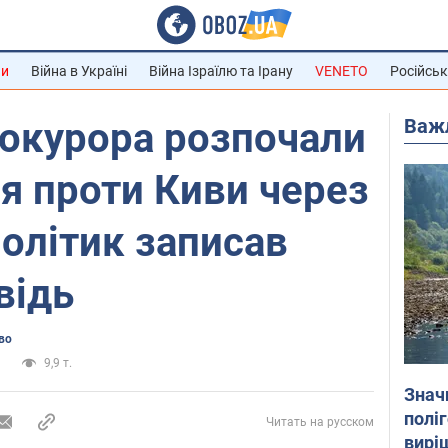
ни
Війна в Україні
Війна Ізраїлю та Ірану
VENETO
Російськ
Важ
рокурора розпочали
я проти Киви через
олітик записав
відь
во
а
9,9 т.
Знач
полі
Читать на русском
вирі