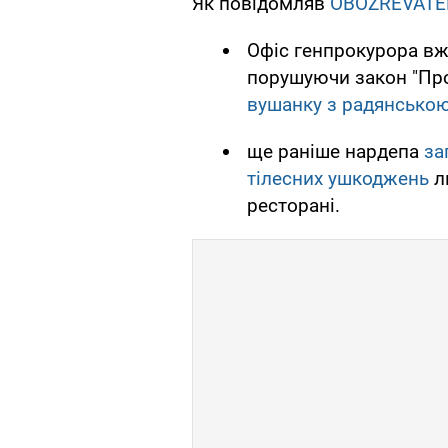
Як повідомляв
OBOZREVATE
Офіс генпрокурора вже
порушуючи закон "Про
вушанку з радянсько
ще раніше нардепа
за
тілесних ушкоджень
лю
ресторані.