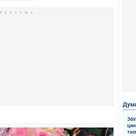
Дум
Збі
цин
тає