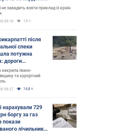
і не завадить взяти приклад із країн
и
1,6 т.
26 05:10
рикарпатті після
альної спеки
шла потужна
а: дороги
творились на
 накрила Івано-
. Відео
івщину та курортний
ель
14,8 т.
26 09:27
і нарахували 729
грн боргу за газ
з покази
ованого лічильника: