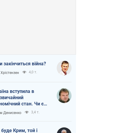
и закінчиться війна?
4,0 т.
 Хрістензен
аїна вступила в
звичайний
номічний стан. Чи є
тло вкінці тунелю?
3,4 т.
м Денисенко
 буде Крим, той і