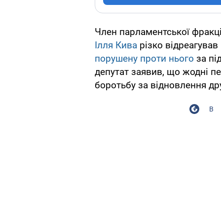
Член парламентської фракці
Ілля Кива
різко відреагував
порушену проти нього
за пі
депутат заявив, що жодні п
боротьбу за відновлення др
В