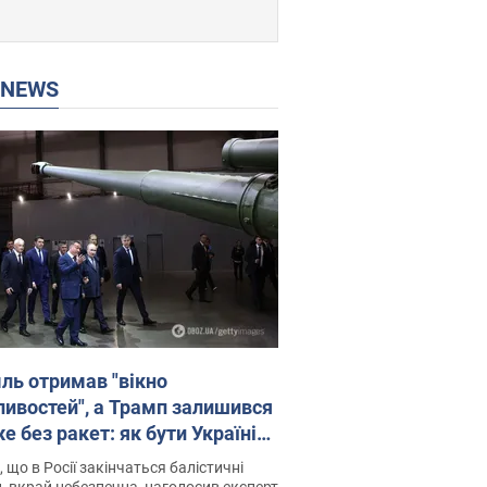
P NEWS
ль отримав "вікно
ивостей", а Трамп залишився
 без ракет: як бути Україні?
рв’ю з Мельником
 що в Росії закінчаться балістичні
, вкрай небезпечна, наголосив експерт