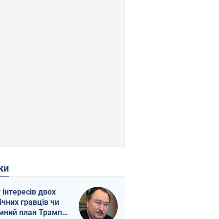
ки
г інтересів двох
ічних гравців чи
мний план Трампа