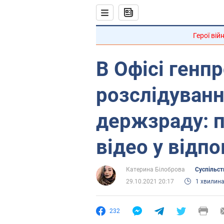
Герої вій
В Офісі генп
розслідуванн
держзраду: п
відео у відпо
Катерина Білоброва
Суспільст
29.10.2021 20:17
1 хвилин
232