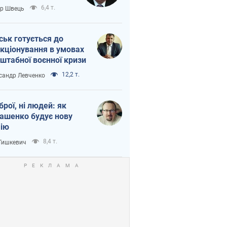
тіна?
6,4 т.
ор Швець
ськ готується до
кціонування в умовах
штабної воєнної кризи
12,2 т.
сандр Левченко
зброї, ні людей: як
ашенко будує нову
ію
8,4 т.
 Тишкевич