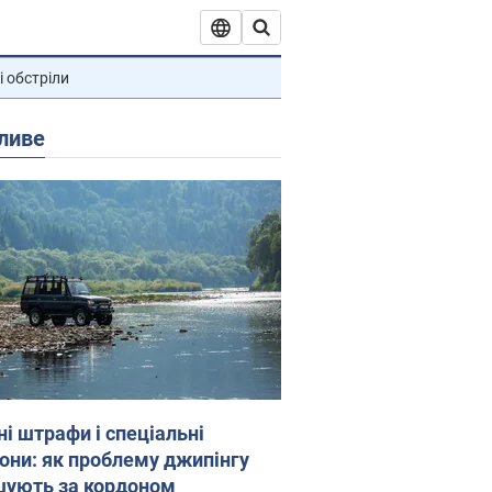
і обстріли
ливе
ні штрафи і спеціальні
гони: як проблему джипінгу
шують за кордоном