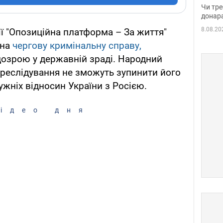
судд
Чи тре
неоч
донар
8.08.20
ї "Опозиційна платформа – За життя"
 на
чергову кримінальну справу,
дозрою у державній зраді. Народний
ереслідування не зможуть зупинити його
ужніх відносин України з Росією.
ідео дня