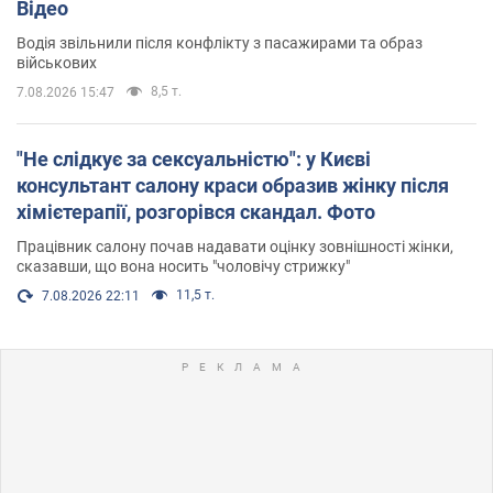
Відео
Водія звільнили після конфлікту з пасажирами та образ
військових
8,5 т.
7.08.2026 15:47
"Не слідкує за сексуальністю": у Києві
консультант салону краси образив жінку після
хімієтерапії, розгорівся скандал. Фото
Працівник салону почав надавати оцінку зовнішності жінки,
сказавши, що вона носить "чоловічу стрижку"
11,5 т.
7.08.2026 22:11