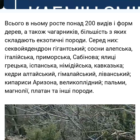
Всього в ньому росте понад 200 видів і форм
дерев, а також чагарників, більшість з яких
складають екзотичні породи. Серед них:
секвойядендрон гігантський; сосни алепська,
італійська, приморська, Сабінова; ялиці
грецька, іспанська, німідійська, кавказька;
кедри алтайський, гімалайський, ліванський;
кипариси Аризона, великоплідний; пальми,
магнолії, платан та інші породи.