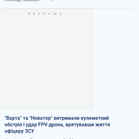
"Варта" та "Новатор" витримали кулеметний
обстріл і удар FPV-дрона, врятувавши життя
офіцеру ЗСУ