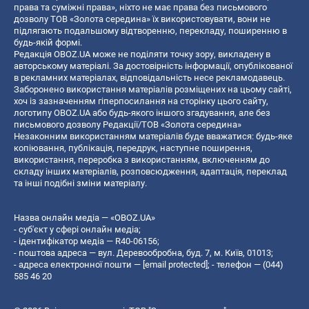
права та суміжні права», ніхто не має права без письмового
дозволу ТОВ «Золота середина» їх використовувати, вони не
підлягають подальшому відтворенню, перекладу, поширенню в
будь-якій формі.
Редакція OBOZ.UA може не поділяти точку зору, викладену в
авторському матеріалі. За достовірність інформації, опублікованої
в рекламних матеріалах, відповідальність несе рекламодавець.
Заборонено використання матеріалів розміщених на цьому сайті,
хоч із зазначенням гіперпосилання на сторінку цього сайту,
логотипу OBOZ.UA або будь-якого іншого згадування, але без
письмового дозволу Редакції/ТОВ «Золота середина»
Незаконним використанням матеріалів буде вважатися: будь-яке
копiювання, публiкацiя, передрук, наступне поширення,
використання, переробка з використанням, включенням до
складу інших матеріалів, розповсюдження, адаптація, переклад
та інші подібні зміни матеріалу.
Назва онлайн медіа — «OBOZ.UA»
- суб'єкт у сфері онлайн медіа;
- ідентифікатор медіа — R40-06156;
- поштова адреса — вул. Деревообробна, буд. 7, м. Київ, 01013;
- адреса електронної пошти —
[email protected]
; - телефон — (044)
585 46 20