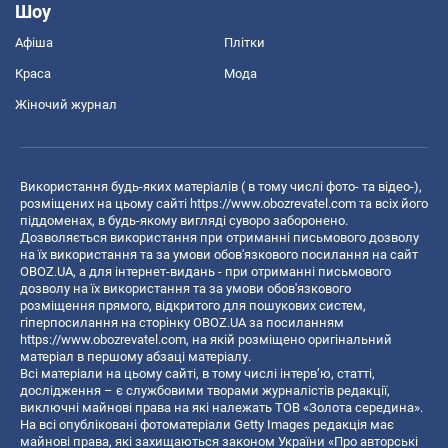
Шоу
Афіша
Плітки
Краса
Мода
Жіночий журнал
Використання будь-яких матеріалів ( в тому числі фото- та відео-),
розміщених на цьому сайті
https://www.obozrevatel.com
та всіх його
піддоменах, в будь-якому вигляді суворо заборонено.
Дозволяється використання при отриманні письмового дозволу
на їх використання та за умови обов'язкового посилання на сайт
OBOZ.UA, а для інтернет-видань - при отриманні письмового
дозволу на їх використання та за умови обов'язкового
розміщення прямого, відкритого для пошукових систем,
гіперпосилання на сторінку OBOZ.UA за посиланням
https://www.obozrevatel.com
, на якій розміщено оригінальний
матеріал в першому абзаці матеріалу.
Всі матеріали на цьому сайті, в тому числі інтерв’ю, статті,
дослідження – є службовими творами журналістів редакції,
виключні майнові права на які належать ТОВ «Золота середина».
На всі опубліковані фотоматеріали Getty Images редакція має
майнові права, які захищаються законом України «Про авторські