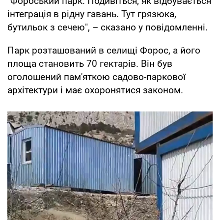
"Фороський парк. Подивіться, як відбувається
інтеграція в рідну гавань. Тут грязюка,
бутильок з сечею", – сказано у повідомленні.
Парк розташований в селищі Форос, а його
площа становить 70 гектарів. Він був
оголошений пам'яткою садово-паркової
архітектури і має охоронятися законом.