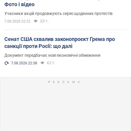
Фото і відео
Учасники акцій продовжують серію щоденних протестів
2,0 т.
7.08.2026 22:22
Сенат США схвалив законопроєкт Грема про
санкції проти Росії: що далі
Документ передбачає нові економічні обмеження
4,2 т.
7.08.2026 22:38