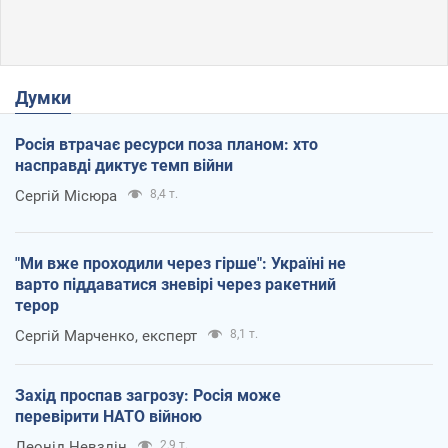
Думки
Росія втрачає ресурси поза планом: хто
насправді диктує темп війни
Сергій Місюра
8,4 т.
"Ми вже проходили через гірше": Україні не
варто піддаватися зневірі через ракетний
терор
Сергій Марченко, експерт
8,1 т.
Захід проспав загрозу: Росія може
перевірити НАТО війною
Леонід Невзлін
2,9 т.