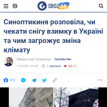
Синоптикиня розповіла, чи
чекати снігу взимку в Україні
та чим загрожує зміна
клімату
Мирослав Семенюк
Суспільство
7.10.2021 03:50
1 хвилина
83,1 т.
973
РУС