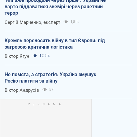
"Ми вже проходили через гірше": Україні не
варто піддаватися зневірі через ракетний
терор
Сергій Марченко, експерт
1,5 т.
Кремль переносить війну в тил Європи: під
загрозою критична логістика
Віктор Ягун
12,5 т.
Не помста, а стратегія: Україна змушує
Росію платити за війну
Віктор Андрусів
57