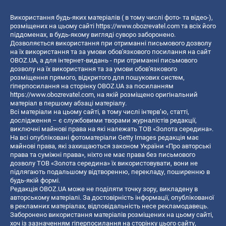
Використання будь-яких матеріалів ( в тому числі фото- та відео-),
розміщених на цьому сайті
https://www.obozrevatel.com
та всіх його
піддоменах, в будь-якому вигляді суворо заборонено.
Дозволяється використання при отриманні письмового дозволу
на їх використання та за умови обов'язкового посилання на сайт
OBOZ.UA, а для інтернет-видань - при отриманні письмового
дозволу на їх використання та за умови обов'язкового
розміщення прямого, відкритого для пошукових систем,
гіперпосилання на сторінку OBOZ.UA за посиланням
https://www.obozrevatel.com
, на якій розміщено оригінальний
матеріал в першому абзаці матеріалу.
Всі матеріали на цьому сайті, в тому числі інтерв’ю, статті,
дослідження – є службовими творами журналістів редакції,
виключні майнові права на які належать ТОВ «Золота середина».
На всі опубліковані фотоматеріали Getty Images редакція має
майнові права, які захищаються законом України «Про авторські
права та суміжні права», ніхто не має права без письмового
дозволу ТОВ «Золота середина» їх використовувати, вони не
підлягають подальшому відтворенню, перекладу, поширенню в
будь-якій формі.
Редакція OBOZ.UA може не поділяти точку зору, викладену в
авторському матеріалі. За достовірність інформації, опублікованої
в рекламних матеріалах, відповідальність несе рекламодавець.
Заборонено використання матеріалів розміщених на цьому сайті,
хоч із зазначенням гіперпосилання на сторінку цього сайту,