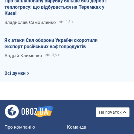
Про заплановану вирубку більше 600 дерев і
теплотрасу: що відбувається на Теремках у
Києві
Владислав Самойленко
1,8 т.
Як атаки Сил оборони України скоротили
експорт російських нафтопродуктів
Андрій Клименко
3,6 т.
Всі думки
На початок
Про компанію
Команда