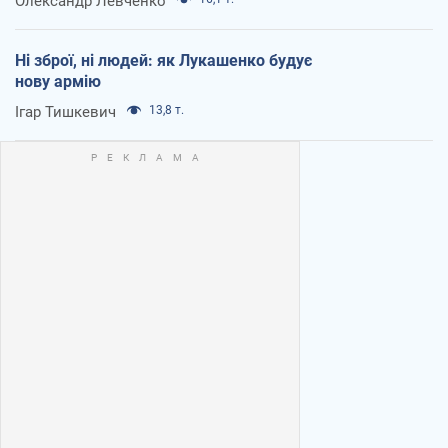
Олександр Левченко
Ні зброї, ні людей: як Лукашенко будує
нову армію
Ігар Тишкевич
13,8 т.