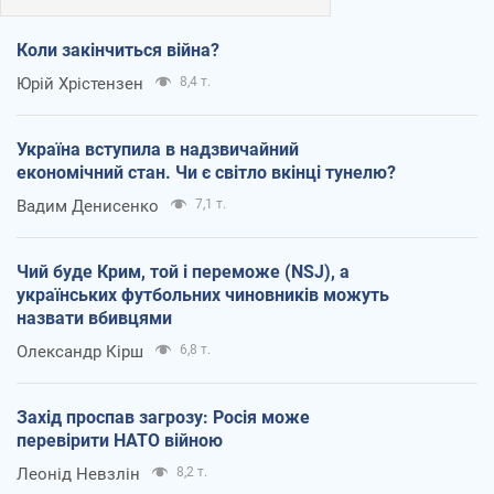
Коли закінчиться війна?
Юрій Хрістензен
8,4 т.
Україна вступила в надзвичайний
економічний стан. Чи є світло вкінці тунелю?
Вадим Денисенко
7,1 т.
Чий буде Крим, той і переможе (NSJ), а
українських футбольних чиновників можуть
назвати вбивцями
Олександр Кірш
6,8 т.
Захід проспав загрозу: Росія може
перевірити НАТО війною
Леонід Невзлін
8,2 т.