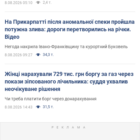
2,4 т.
8.08.2026 05:10
На Прикарпатті після аномальної спеки пройшла
потужна злива: дороги перетворились на річки.
Відео
Негода накрила Івано-Франківщину та курортний Буковель
34,3 т.
8.08.2026 09:27
Жінці нарахували 729 тис. грн боргу за газ через
покази зіпсованого лічильника: суддя ухвалив
неочікуване рішення
Чи треба платити борг через донарахування
31,5 т.
8.08.2026 14:43