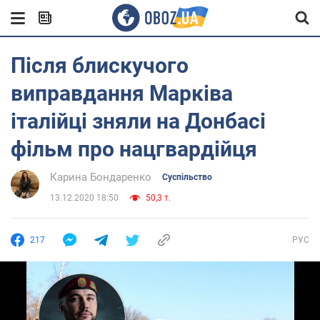
Після блискучого
виправдання Марківа
італійці зняли на Донбасі
фільм про нацгвардійця
Карина Бондаренко
Суспільство
13.12.2020 18:50
50,3 т.
217
РУС