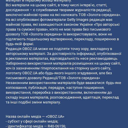
матеріал в першому абзаці матеріалу.
Всі матеріали на цьому сайті, в тому числі інтерв’ю, статті,
дослідження – є службовими творами журналістів редакції,
виключні майнові права на які належать ТОВ «Золота середина».
На всі опубліковані фотоматеріали Getty Images редакція має
майнові права, які захищаються законом України «Про авторські
права та суміжні права», ніхто не має права без письмового
дозволу ТОВ «Золота середина» їх використовувати, вони не
підлягають подальшому відтворенню, перекладу, поширенню в
будь-якій формі.
Редакція OBOZ.UA може не поділяти точку зору, викладену в
авторському матеріалі. За достовірність інформації, опублікованої
в рекламних матеріалах, відповідальність несе рекламодавець.
Заборонено використання матеріалів розміщених на цьому сайті,
хоч із зазначенням гіперпосилання на сторінку цього сайту,
логотипу OBOZ.UA або будь-якого іншого згадування, але без
письмового дозволу Редакції/ТОВ «Золота середина»
Незаконним використанням матеріалів буде вважатися: будь-яке
копiювання, публiкацiя, передрук, наступне поширення,
використання, переробка з використанням, включенням до
складу інших матеріалів, розповсюдження, адаптація, переклад
та інші подібні зміни матеріалу.
Назва онлайн медіа — «OBOZ.UA»
- суб'єкт у сфері онлайн медіа;
- ідентифікатор медіа — R40-06156;