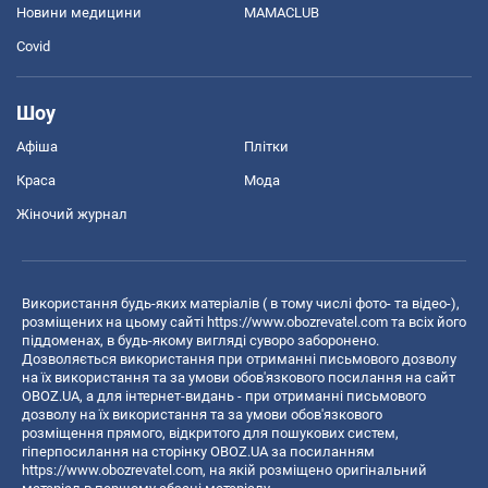
Новини медицини
MAMACLUB
Covid
Шоу
Афіша
Плітки
Краса
Мода
Жіночий журнал
Використання будь-яких матеріалів ( в тому числі фото- та відео-),
розміщених на цьому сайті
https://www.obozrevatel.com
та всіх його
піддоменах, в будь-якому вигляді суворо заборонено.
Дозволяється використання при отриманні письмового дозволу
на їх використання та за умови обов'язкового посилання на сайт
OBOZ.UA, а для інтернет-видань - при отриманні письмового
дозволу на їх використання та за умови обов'язкового
розміщення прямого, відкритого для пошукових систем,
гіперпосилання на сторінку OBOZ.UA за посиланням
https://www.obozrevatel.com
, на якій розміщено оригінальний