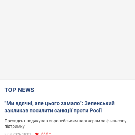
TOP NEWS
"Ми вдячні, але цього замало": Зеленський
закликав посилити санкції проти Росії
Президент подякував європейським партнерам за фінансову
підтримку
66,5 т.
8.08.2026 18:01