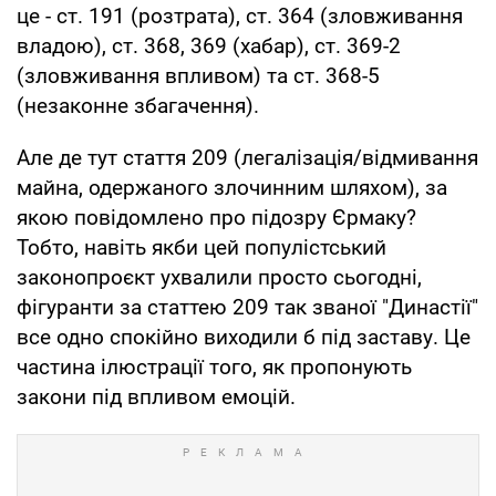
це - ст. 191 (розтрата), ст. 364 (зловживання
владою), ст. 368, 369 (хабар), ст. 369-2
(зловживання впливом) та ст. 368-5
(незаконне збагачення).
Але де тут стаття 209 (легалізація/відмивання
майна, одержаного злочинним шляхом), за
якою повідомлено про підозру Єрмаку?
Тобто, навіть якби цей популістський
законопроєкт ухвалили просто сьогодні,
фігуранти за статтею 209 так званої "Династії"
все одно спокійно виходили б під заставу. Це
частина ілюстрації того, як пропонують
закони під впливом емоцій.