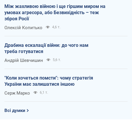
Між жахливою війною і ще гіршим миром на
умовах агресора, або Безвихідність – теж
зброя Росії
Олексій Копитько
4,6 т.
Драбина ескалації війни: до чого нам
треба готуватися
Андрій Шевчишин
5,6 т.
"Коли хочеться помсти": чому стратегія
України має залишатися іншою
Серж Марко
6,1 т.
Всі думки