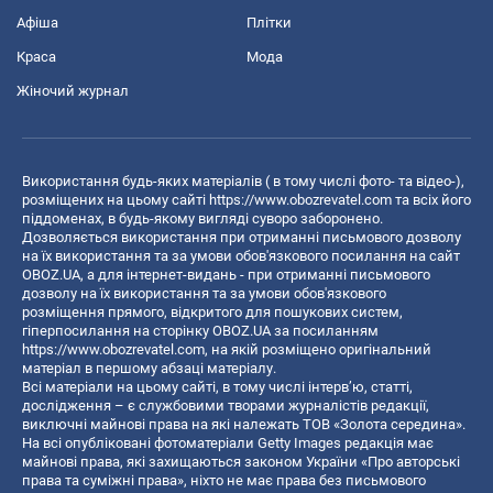
Афіша
Плітки
Краса
Мода
Жіночий журнал
Використання будь-яких матеріалів ( в тому числі фото- та відео-),
розміщених на цьому сайті
https://www.obozrevatel.com
та всіх його
піддоменах, в будь-якому вигляді суворо заборонено.
Дозволяється використання при отриманні письмового дозволу
на їх використання та за умови обов'язкового посилання на сайт
OBOZ.UA, а для інтернет-видань - при отриманні письмового
дозволу на їх використання та за умови обов'язкового
розміщення прямого, відкритого для пошукових систем,
гіперпосилання на сторінку OBOZ.UA за посиланням
https://www.obozrevatel.com
, на якій розміщено оригінальний
матеріал в першому абзаці матеріалу.
Всі матеріали на цьому сайті, в тому числі інтерв’ю, статті,
дослідження – є службовими творами журналістів редакції,
виключні майнові права на які належать ТОВ «Золота середина».
На всі опубліковані фотоматеріали Getty Images редакція має
майнові права, які захищаються законом України «Про авторські
права та суміжні права», ніхто не має права без письмового