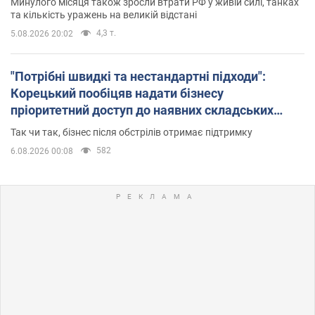
Минулого місяця також зросли втрати РФ у живій силі, танках
та кількість уражень на великій відстані
4,3 т.
5.08.2026 20:02
"Потрібні швидкі та нестандартні підходи":
Корецький пообіцяв надати бізнесу
пріоритетний доступ до наявних складських
приміщень
Так чи так, бізнес після обстрілів отримає підтримку
582
6.08.2026 00:08