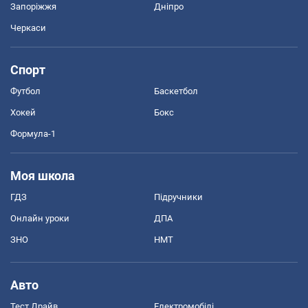
Запоріжжя
Дніпро
Черкаси
Спорт
Футбол
Баскетбол
Хокей
Бокс
Формула-1
Моя школа
ГДЗ
Підручники
Онлайн уроки
ДПА
ЗНО
НМТ
Авто
Тест Драйв
Електромобілі