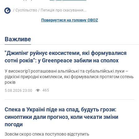
Суспільство
Петиція про скасування...
Повернутися на головну OBOZ
Важливе
"Джипінг руйнує екосистеми, які формувалися
сотні років": у Greenpeace забили на сполох
У високогір'ї розташовані альпійські та субальпійські луки –
рідкісні природні комплекси, які формувалися протягом сотень
років
465
5.08.2026 23:00
Спека в Україні піде на спад, будуть грози:
синоптики дали прогноз, коли чекати зміни
погоди
Зовсім скоро спека поступово відступить