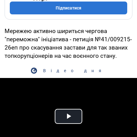
Підписатися
Мережею активно шириться чергова
"переможна" ініціатива - петиція №41/009215-
26еп про скасування застави для так званих
топкорупціонерів на час воєнного стану.
Відео дня
Play Video