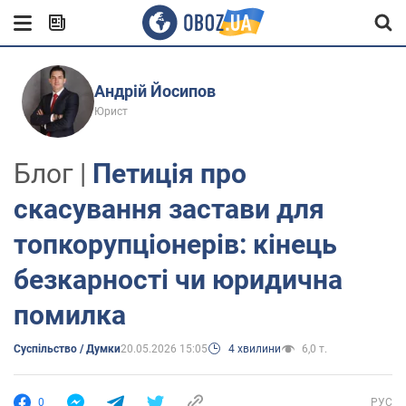
Андрій Йосипов
Юрист
Блог |
Петиція про
скасування застави для
топкорупціонерів: кінець
безкарності чи юридична
помилка
Суспільство / Думки
20.05.2026 15:05
4 хвилини
6,0 т.
0
РУС