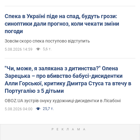
Спека в Україні піде на спад, будуть грози:
синоптики дали прогноз, коли чекати зміни
погоди
Зовсім скоро спека поступово відступить
5,6 т.
5.08.2026 14:59
"Чи, може, я залякана з дитинства?" Олена
Зарецька – про вбивство бабусі-дисидентки
Алли Горської, критику Дмитра Стуса та втечу в
Португалію з 5 дітьми
OBOZ.UA зустрів онуку художниці-дисидентки в Лісабоні
25,7 т.
5.08.2026 04:00