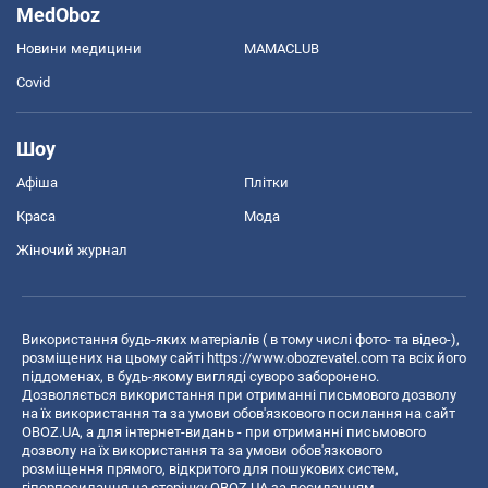
MedOboz
Новини медицини
MAMACLUB
Covid
Шоу
Афіша
Плітки
Краса
Мода
Жіночий журнал
Використання будь-яких матеріалів ( в тому числі фото- та відео-),
розміщених на цьому сайті
https://www.obozrevatel.com
та всіх його
піддоменах, в будь-якому вигляді суворо заборонено.
Дозволяється використання при отриманні письмового дозволу
на їх використання та за умови обов'язкового посилання на сайт
OBOZ.UA, а для інтернет-видань - при отриманні письмового
дозволу на їх використання та за умови обов'язкового
розміщення прямого, відкритого для пошукових систем,
гіперпосилання на сторінку OBOZ.UA за посиланням