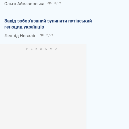
Ольга Айвазовська
9,6 т.
Захід зобов'язаний зупинити путінський
геноцид українців
Леонід Невзлін
2,5 т.