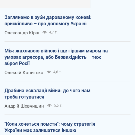
Заглянемо в зуби дарованому коневі:
прискіпливо – про допомогу Україні
Олександр Кірш
4,7 т.
Між жахливою війною і ще гіршим миром на
умовах агресора, або Безвихідність – теж
зброя Росії
Олексій Копитько
4,6 т.
Драбина ескалації війни: до чого нам
треба готуватися
Андрій Шевчишин
5,5 т.
"Коли хочеться помсти": чому стратегія
України має залишатися іншою