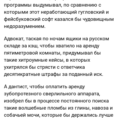
программы выдумывал, по сравнению с
которыми этот неработающий гугловский и
фейсбуковский софт казался бы чудовищным
недоразумением.
Адвокат, таская по ночам ящики на русском
складе за кэш, чтобы хватило на аренду
пятиметровой комнаты, придумывал бы
такие хитроумные кейсы, в которых
ухитрялся бы стрясти с ответчика
десятикратные штрафы за поданный иск.
А дантист, чтобы оплатить аренду
зубопротезного сверлильного аппарата,
изобрел бы в процессе постоянного поиска
такие волшебные пломбы из глины, навоза и
собачьей мочи, которые бы держались лучше