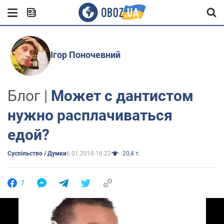
Ігор Поночевний
Блог |
Может с дантистом
нужно расплачиваться
едой?
Суспільство / Думки
6.01.2018 16:22
20,4 т.
7