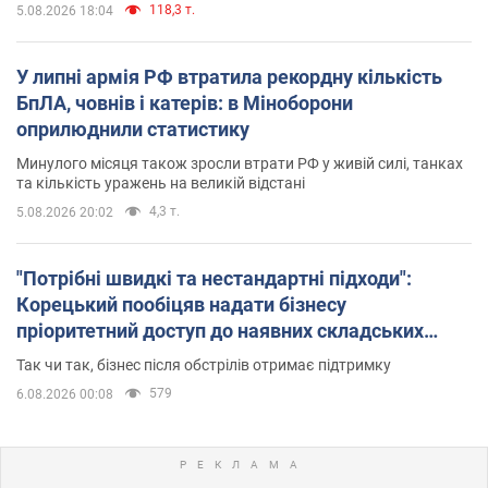
118,3 т.
5.08.2026 18:04
У липні армія РФ втратила рекордну кількість
БпЛА, човнів і катерів: в Міноборони
оприлюднили статистику
Минулого місяця також зросли втрати РФ у живій силі, танках
та кількість уражень на великій відстані
4,3 т.
5.08.2026 20:02
"Потрібні швидкі та нестандартні підходи":
Корецький пообіцяв надати бізнесу
пріоритетний доступ до наявних складських
приміщень
Так чи так, бізнес після обстрілів отримає підтримку
579
6.08.2026 00:08