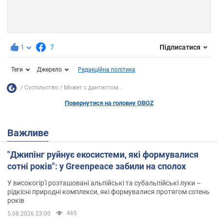
1
7
Підписатися
Теги
Джерело
Редакційна політика
Суспільство
Может с дантистом...
Повернутися на головну OBOZ
Важливе
"Джипінг руйнує екосистеми, які формувалися
сотні років": у Greenpeace забили на сполох
У високогір'ї розташовані альпійські та субальпійські луки –
рідкісні природні комплекси, які формувалися протягом сотень
років
465
5.08.2026 23:00